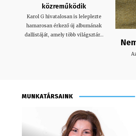
közreműködik
Karol G hivatalosan is leleplezte
hamarosan érkező új albumának
dallistáját, amely több világsztár
...
Nem
A
MUNKATÁRSAINK