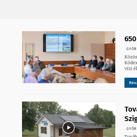
650
GYŐR
Közös
Kódex
vízi é
Rész
Tov
Szi
GYŐR
Továb