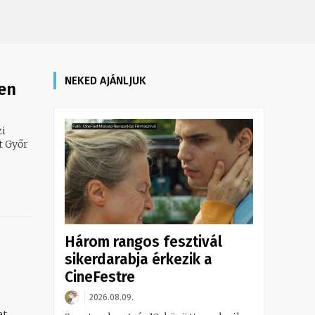
NEKED AJÁNLJUK
ben
zi
t Győr
Három rangos fesztivál
sikerdarabja érkezik a
CineFestre
2026.08.09.
at