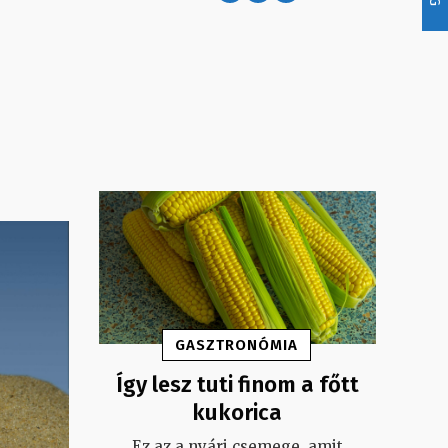
GASZTRONÓMIA
Így lesz tuti finom a főtt
kukorica
Ez az a nyári csemege, amit