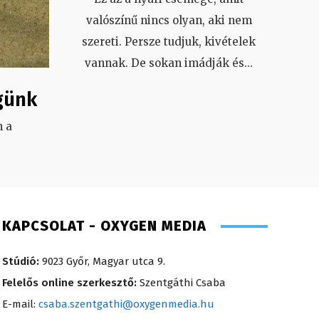
valószínű nincs olyan, aki nem
szereti. Persze tudjuk, kivételek
vannak. De sokan imádják és
...
günk
 a
.
KAPCSOLAT - OXYGEN MEDIA
Stúdió:
9023 Győr, Magyar utca 9.
Felelős online szerkesztő:
Szentgáthi Csaba
E-mail:
csaba.szentgathi@oxygenmedia.hu