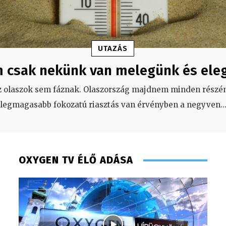
UTAZÁS
 csak nekünk van melegünk és ele
z olaszok sem fáznak. Olaszország majdnem minden részén
legmagasabb fokozatú riasztás van érvényben a negyven
..
OXYGEN TV ÉLŐ ADÁSA