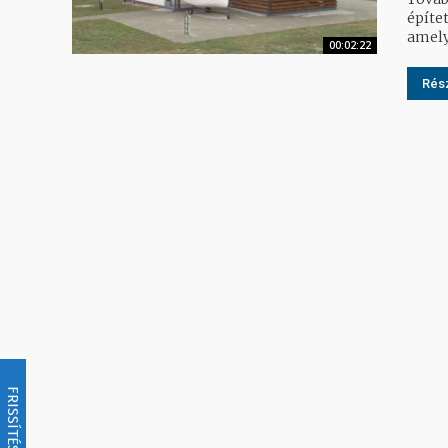
építet
amely
00:02:22
Rész
FRISSÍTÉS