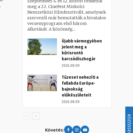
Szeptember 4. és 12. között rendezik
,
meg a 22. CineFest Miskolci
Nemzetközi Filmfesztivált, amelynek
szervezői már bemutatták a hivatalos
versenyprogram első három
alkotását. A közönség...
Újabb vármegyében
jelent meg a
kőrisrontó
karcsúdíszbogár
2026.08.09.
Tűzeset nehezíti a
fallabda Európa-
bajnokság
előkészületeit
2026.08.09.
KÖZÖSSÉG
Követés: