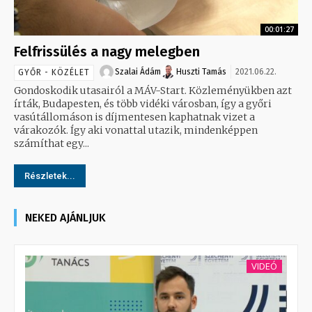
00:01:27
Felfrissülés a nagy melegben
Szalai Ádám
Huszti Tamás
2021.06.22.
GYŐR - KÖZÉLET
Gondoskodik utasairól a MÁV-Start. Közleményükben azt
írták, Budapesten, és több vidéki városban, így a győri
vasútállomáson is díjmentesen kaphatnak vizet a
várakozók. Így aki vonattal utazik, mindenképpen
számíthat egy...
Részletek...
NEKED AJÁNLJUK
VIDEÓ