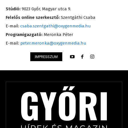
Stúdió:
9023 Győr, Magyar utca 9.
Felelős online szerkesztő:
Szentgáthi Csaba
E-mail:
csaba.szentgathi@oxygenmedia.hu
Programigazgató:
Meronka Péter
E-mail:
peter.meronka@oxygenmedia.hu
IMPRESSZUM