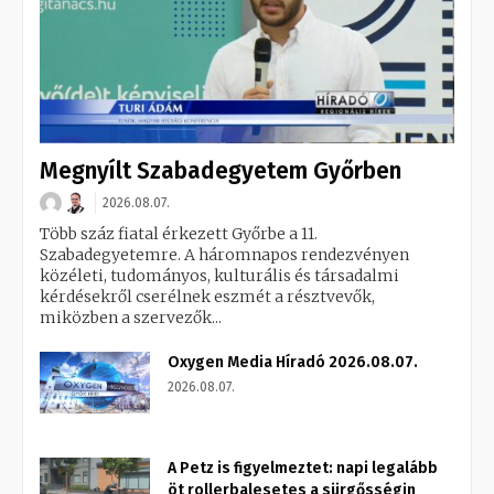
Megnyílt Szabadegyetem Győrben
2026.08.07.
Több száz fiatal érkezett Győrbe a 11.
Szabadegyetemre. A háromnapos rendezvényen
közéleti, tudományos, kulturális és társadalmi
kérdésekről cserélnek eszmét a résztvevők,
miközben a szervezők...
Oxygen Media Híradó 2026.08.07.
2026.08.07.
A Petz is figyelmeztet: napi legalább
öt rollerbalesetes a sürgősségin