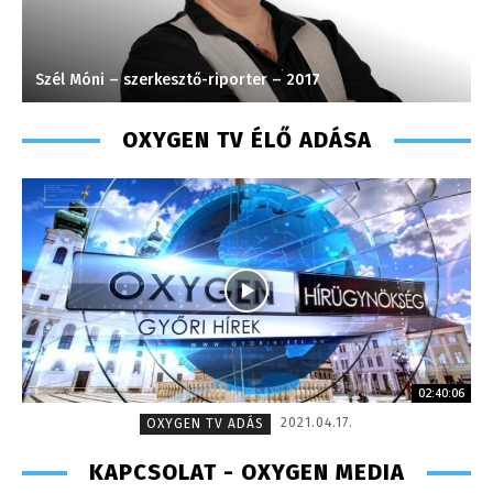
Szél Móni – szerkesztő-riporter – 2017
T
OXYGEN TV ÉLŐ ADÁSA
02:40:06
2021.04.17.
OXYGEN TV ADÁS
KAPCSOLAT - OXYGEN MEDIA