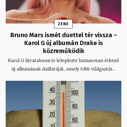
ZENE
Bruno Mars ismét duettel tér vissza –
Karol G új albumán Drake is
közreműködik
Karol G hivatalosan is leleplezte hamarosan érkező
új albumának dallistáját, amely több világsztár
...