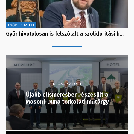
GYŐR - KÖZÉLET
Győr hivatalosan is felszólalt a szolidaritási h…
ELŐZŐ SZTORI
Újabb elismerésben részesült a
Mosoni-Duna torkolati műtárgy