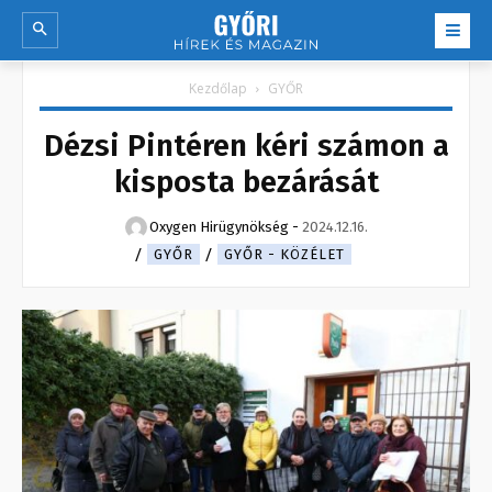
Kezdőlap
GYŐR
Dézsi Pintéren kéri számon a
kisposta bezárását
Oxygen Hirügynökség
-
2024.12.16.
GYŐR
GYŐR - KÖZÉLET