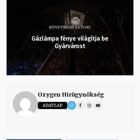
KÖVETKEZŐ SZTORI
Gázlámpa fénye világítja be
Gyárvárost
Oxygen Hirügynökség
ADATLAP