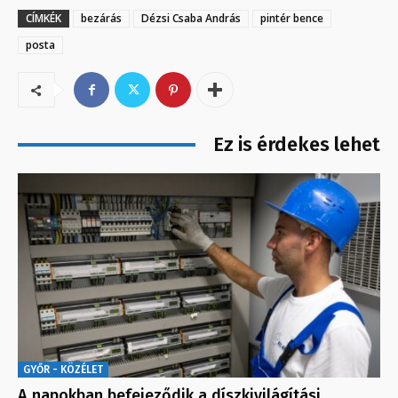
CÍMKÉK
bezárás
Dézsi Csaba András
pintér bence
posta
Ez is érdekes lehet
GYŐR - KÖZÉLET
A napokban befejeződik a díszkivilágítási