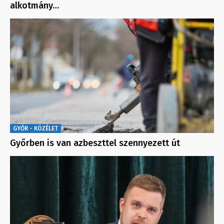
alkotmány…
GYŐR - KÖZÉLET
Győrben is van azbeszttel szennyezett út