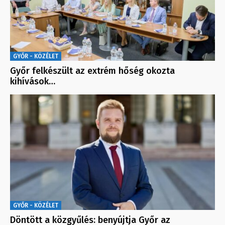
GYŐR - KÖZÉLET
Győr felkészült az extrém hőség okozta
kihívások…
GYŐR - KÖZÉLET
Döntött a közgyűlés: benyújtja Győr az