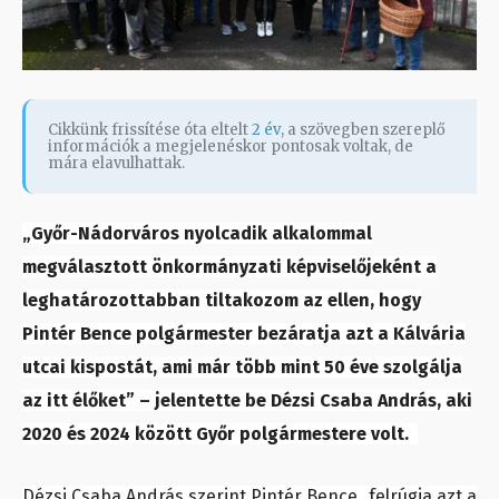
Cikkünk frissítése óta eltelt
2 év
, a szövegben szereplő
információk a megjelenéskor pontosak voltak, de
mára elavulhattak.
„Győr-Nádorváros nyolcadik alkalommal
megválasztott önkormányzati képviselőjeként a
leghatározottabban tiltakozom az ellen, hogy
Pintér Bence polgármester bezáratja azt a Kálvária
utcai kispostát, ami már több mint 50 éve szolgálja
az itt élőket” – jelentette be Dézsi Csaba András, aki
2020 és 2024 között Győr polgármestere volt.
Dézsi Csaba András szerint Pintér Bence „felrúgja azt a