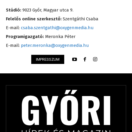
Stúdió:
9023 Győr, Magyar utca 9.
Felelős online szerkesztő:
Szentgáthi Csaba
E-mail:
csaba.szentgathi@oxygenmedia.hu
Programigazgató:
Meronka Péter
E-mail:
peter.meronka@oxygenmedia.hu
IMPRESSZUM