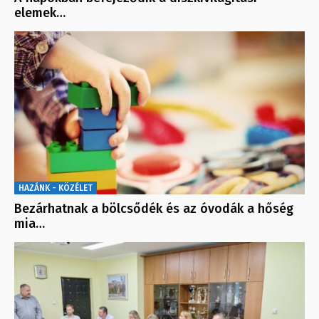
elemek…
HAZÁNK - KÖZÉLET
Bezárhatnak a bölcsődék és az óvodák a hőség
mia…