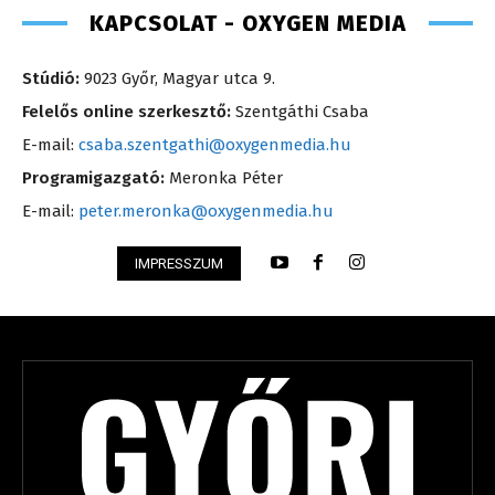
KAPCSOLAT - OXYGEN MEDIA
Stúdió:
9023 Győr, Magyar utca 9.
Felelős online szerkesztő:
Szentgáthi Csaba
E-mail:
csaba.szentgathi@oxygenmedia.hu
Programigazgató:
Meronka Péter
E-mail:
peter.meronka@oxygenmedia.hu
IMPRESSZUM