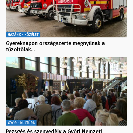
HAZÁNK - KÖZÉLET
Gyereknapon országszerte megnyílnak a
tűzoltólak…
GYŐR - KULTÚRA
Pezsgés és szenvedély a Győri Nemzeti