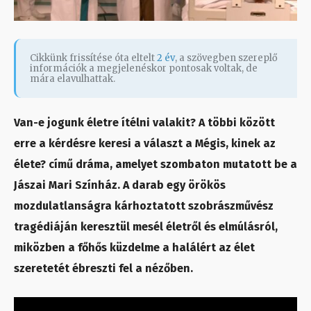
Cikkünk frissítése óta eltelt
2 év
, a szövegben szereplő
információk a megjelenéskor pontosak voltak, de
mára elavulhattak.
Van-e jogunk életre ítélni valakit? A többi között
erre a kérdésre keresi a választ a Mégis, kinek az
élete? című dráma, amelyet szombaton mutatott be a
Jászai Mari Színház. A darab egy örökös
mozdulatlanságra kárhoztatott szobrászművész
tragédiáján keresztül mesél életről és elmúlásról,
miközben a főhős küzdelme a halálért az élet
szeretetét ébreszti fel a nézőben.