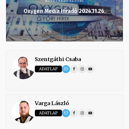
KÖVETKEZŐ SZTORI
Oxygen Media Híradó 2024.11.26.
Szentgáthi Csaba
ADATLAP
Varga László
ADATLAP