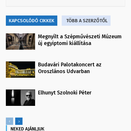
KAPCSOLÓDÓ CIKKEK
TÖBB A SZERZŐTŐL
Megnyílt a Szépművészeti Múzeum
új egyiptomi kiállítása
Budavári Palotakoncert az
Oroszlános Udvarban
Elhunyt Szolnoki Péter
NEKED AJÁNLJUK