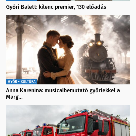
Győri Balett: kilenc premier, 130 előadás
GYŐR - KULTÚRA
Anna Karenina: musicalbemutató győriekkel a
Marg…