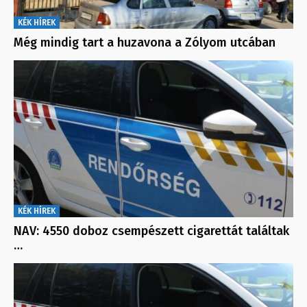
KÉK HÍREK
Még mindig tart a huzavona a Zólyom utcában
KÉK HÍREK
NAV: 4550 doboz csempészett cigarettát találtak
…