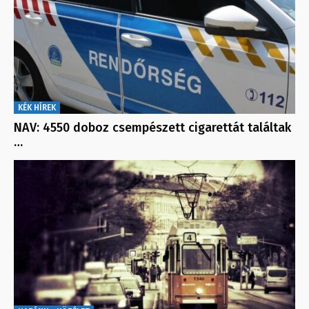
KÉK HÍREK
NAV: 4550 doboz csempészett cigarettát találtak
…