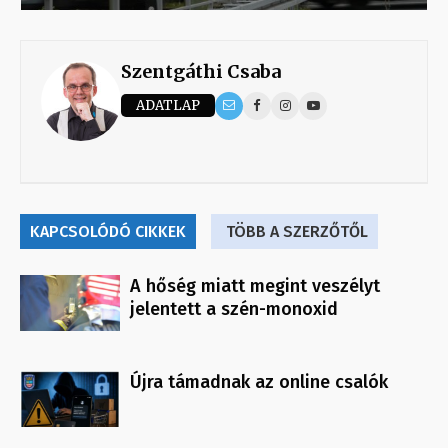
Szentgáthi Csaba
ADATLAP
KAPCSOLÓDÓ CIKKEK
TÖBB A SZERZŐTŐL
A hőség miatt megint veszélyt
jelentett a szén-monoxid
Újra támadnak az online csalók