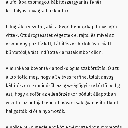
alufóliába csomagolt kábítószergyanús fehér
kristályos anyagra bukkantak.
Elfogták a vezetőt, akit a Győri Rendőrkapitányságra
vittek. Ott drogtesztet végeztek el rajta, és mivel az
eredmény pozitív lett, kábítószer birtoklása miatt
bűntetőeljárást indítottak a fiatalember ellen.
A munkába bevonták a toxikológus szakértőt is. Ő azt
állapította meg, hogy a 34 éves férfinél talált anyag
kábítószernek minősöl, az igazságügyi szakértő pedig
azt, hogy a sofőr az ellenőrzéskor bódult állapotban
vezette az autóját; emiatt ugyancsak gyanúsítottként
hallgatták ki őt a nyomozók.
A police.hu-n megjelent közlemény szerint a nyomozás