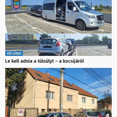
KÉK HÍREK
Le kell adnia a túlsúlyt – a kocsijáról