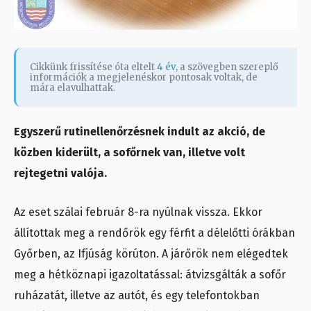
Cikkünk frissítése óta eltelt
4 év
, a szövegben szereplő
információk a megjelenéskor pontosak voltak, de
mára elavulhattak.
Egyszerű rutinellenőrzésnek indult az akció, de
közben kiderült, a sofőrnek van, illetve volt
rejtegetni valója.
Az eset szálai február 8-ra nyúlnak vissza. Ekkor
állítottak meg a rendőrök egy férfit a délelőtti órákban
Győrben, az Ifjúság körúton. A járőrök nem elégedtek
meg a hétköznapi igazoltatással: átvizsgálták a sofőr
ruházatát, illetve az autót, és egy telefontokban