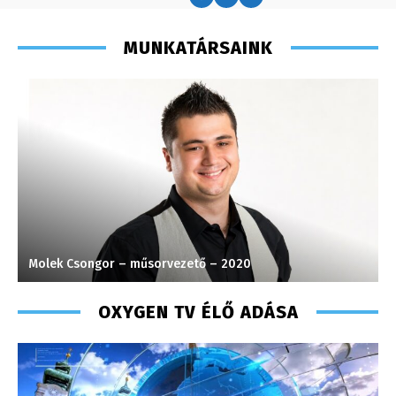
MUNKATÁRSAINK
Molek Csongor – műsorvezető – 2020
V
OXYGEN TV ÉLŐ ADÁSA