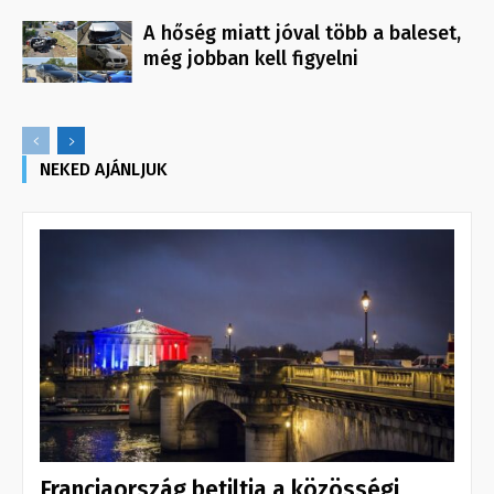
A hőség miatt jóval több a baleset,
még jobban kell figyelni
NEKED AJÁNLJUK
Franciaország betiltja a közösségi