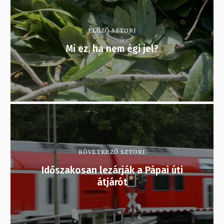
ELŐZŐ SZTORI
Mi ez, ha nem égi jel?
KÖVETKEZŐ SZTORI
Időszakosan lezárják a Pápai úti
átjárót