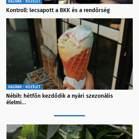
HAZÁNK - KÖZÉLET
Kontroll: lecsapott a BKK és a rendőrség
HAZÁNK - KÖZÉLET
Nébih: hétfőn kezdődik a nyári szezonális
élelmi…