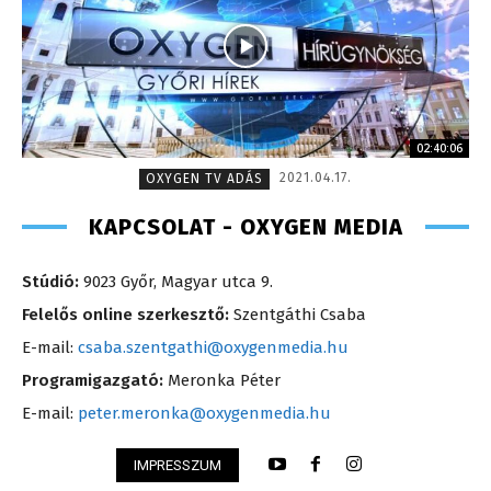
02:40:06
2021.04.17.
OXYGEN TV ADÁS
KAPCSOLAT - OXYGEN MEDIA
Stúdió:
9023 Győr, Magyar utca 9.
Felelős online szerkesztő:
Szentgáthi Csaba
E-mail:
csaba.szentgathi@oxygenmedia.hu
Programigazgató:
Meronka Péter
E-mail:
peter.meronka@oxygenmedia.hu
IMPRESSZUM