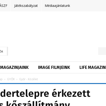
ÁSZF
Játékszabályzat
Médiaajánlatunk
ŐR
MAGAZINJAINK
IMAGE FILMJEINK
LIFE MAGAZIN
ap
GYŐR
Győr - Közélet
dertelepre érkezett
s kőszállítmány