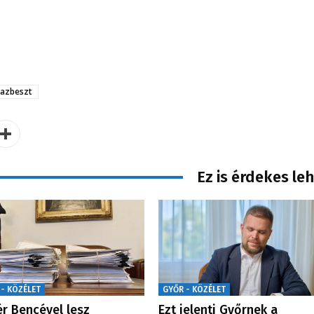
azbeszt
Ez is érdekes le
 - KÖZÉLET
GYŐR - KÖZÉLET
ér Bencével lesz
Ezt jelenti Győrnek a