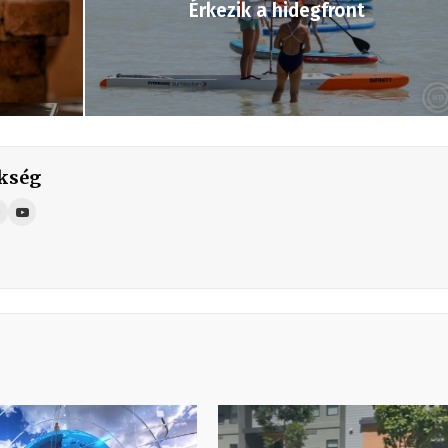
Érkezik a hidegfront
kség