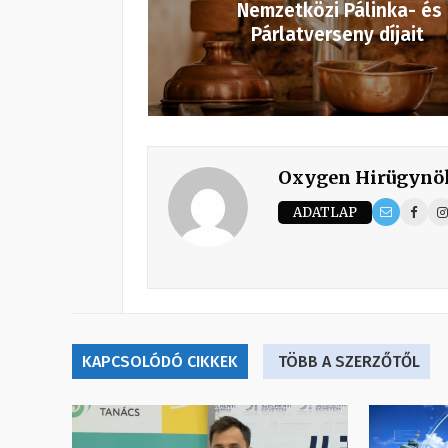
Nemzetközi Pálinka- és
Párlatverseny díjait
Oxygen Hirügynö
ADATLAP
KAPCSOLÓDÓ CIKKEK
TÖBB A SZERZŐTŐL