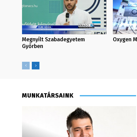
Megnyílt Szabadegyetem
Oxygen Me
Győrben
MUNKATÁRSAINK