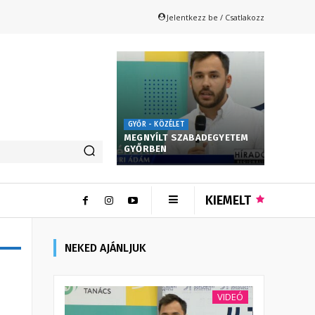
Jelentkezz be / Csatlakozz
GYŐR - KÖZÉLET
MEGNYÍLT SZABADEGYETEM
GYŐRBEN
KIEMELT
NEKED AJÁNLJUK
VIDEÓ