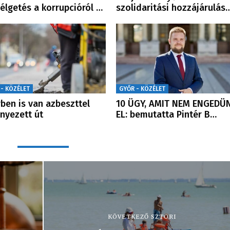
élgetés a korrupcióról …
szolidaritási hozzájárulás
 - KÖZÉLET
GYŐR - KÖZÉLET
ben is van azbeszttel
10 ÜGY, AMIT NEM ENGEDÜ
nyezett út
EL: bemutatta Pintér B…
KÖVETKEZŐ SZTORI