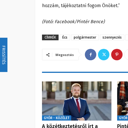
hozzám, tájékoztatni fogom Önöket.”
(Fotó: Facebook/Pintér Bence)
CÍMKÉK
Écs
polgármester
szennyezés
FRISSÍTÉS
Megosztás
GYŐR - KÖZÉLET
GYŐR
A közétkeztetésről írt a
Pint