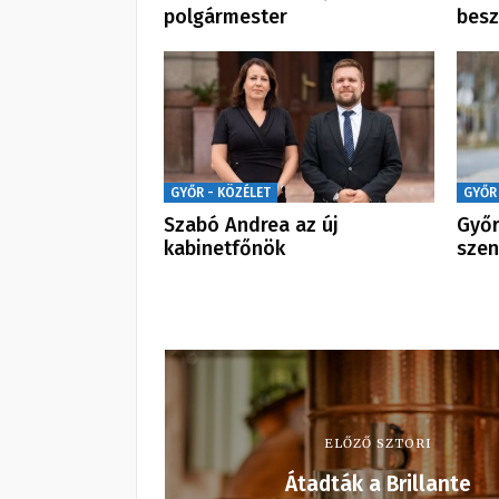
polgármester
besz
GYŐR - KÖZÉLET
GYŐR
Szabó Andrea az új
Győr
kabinetfőnök
szen
ELŐZŐ SZTORI
Átadták a Brillante