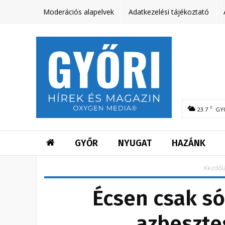
Moderációs alapelvek
Adatkezelési tájékoztató
C
23.7
GY
GYŐR
NYUGAT
HAZÁNK
Kezdől
Écsen csak só
azbeszte