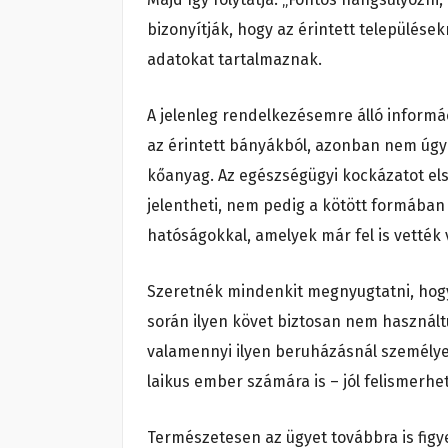
bizonyítják, hogy az érintett települése
adatokat tartalmaznak.
A jelenleg rendelkezésemre álló informá
az érintett bányákból, azonban nem úgy
kőanyag. Az egészségügyi kockázatot el
jelentheti, nem pedig a kötött formában
hatóságokkal, amelyek már fel is vették 
Szeretnék mindenkit megnyugtatni, hogy
során ilyen követ biztosan nem használtun
valamennyi ilyen beruházásnál személyes
laikus ember számára is – jól felismerhe
Természetesen az ügyet továbbra is figy