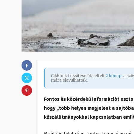
Cikkünk frissítése óta eltelt
2 hónap
, a sz
mára elavulhattak.
Fontos és közérdekű információt oszto
hogy „több helyen megjelent a sajtóban
kőszállítmányokkal kapcsolatban említ 
Majd így folytatja: „Fontos hangsúlyoz