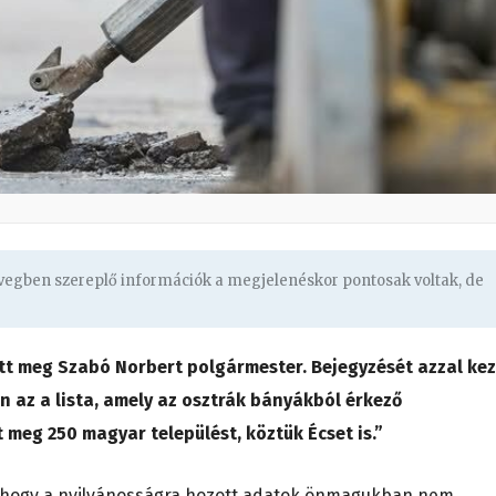
övegben szereplő információk a megjelenéskor pontosak voltak, de
tt meg Szabó Norbert polgármester. Bejegyzését azzal kez
 az a lista, amely az osztrák bányákból érkező
meg 250 magyar települést, köztük Écset is.”
ni, hogy a nyilvánosságra hozott adatok önmagukban nem