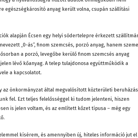
kre egészségkárosító anyag került volna, csupán szállítási
ciók alapján Écsen egy helyi sódertelepre érkezett szállítmá
nevezett „0-ás”, finom szemcsés, porzó anyag, hanem szem
sősorban a porzó, levegőbe kerülő finom szemcsés anyag
 jelen lévő kőanyag. A telep tulajdonosa együttműködik a
vele a kapcsolatot.
 az önkormányzat által megvalósított közterületi beruházá
k fel. Ezt teljes felelősséggel ki tudom jelenteni, hiszen
en is jelen voltam, és az említett kőzet típusa – még egy
tő.
elemmel kísérem, és amennyiben új, hiteles információ jut el