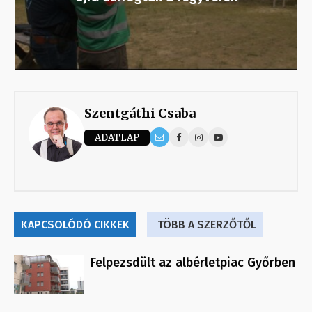
Szentgáthi Csaba
ADATLAP
KAPCSOLÓDÓ CIKKEK
TÖBB A SZERZŐTŐL
Felpezsdült az albérletpiac Győrben