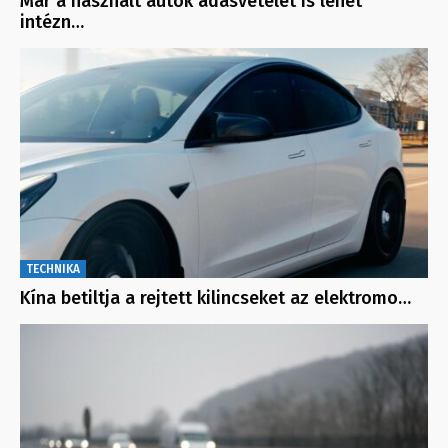
Már a használt autók adásvételét is lehet
intézn…
TECHNIKA
Kína betiltja a rejtett kilincseket az elektromo…