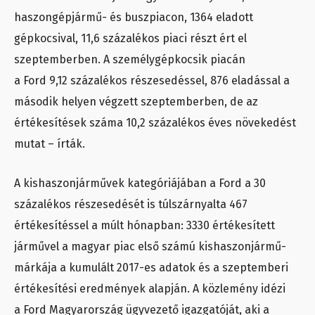
haszongépjármű- és buszpiacon, 1364 eladott
gépkocsival, 11,6 százalékos piaci részt ért el
szeptemberben. A személygépkocsik piacán
a Ford 9,12 százalékos részesedéssel, 876 eladással a
második helyen végzett szeptemberben, de az
értékesítések száma 10,2 százalékos éves növekedést
mutat – írták.
A kishaszonjárművek kategóriájában a Ford a 30
százalékos részesedését is túlszárnyalta 467
értékesítéssel a múlt hónapban: 3330 értékesített
járművel a magyar piac első számú kishaszonjármű-
márkája a kumulált 2017-es adatok és a szeptemberi
értékesítési eredmények alapján. A közlemény idézi
a Ford Magyarország ügyvezető igazgatóját, aki a