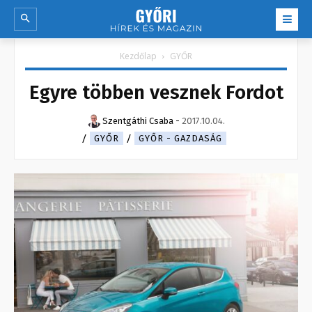
Kezdőlap
GYŐR
Egyre többen vesznek Fordot
Szentgáthi Csaba
-
2017.10.04.
GYŐR
GYŐR - GAZDASÁG