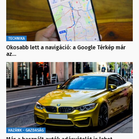
TECHNIKA
Okosabb lett a navigáció: a Google Térkép már
az…
HAZÁNK - GAZDASÁG