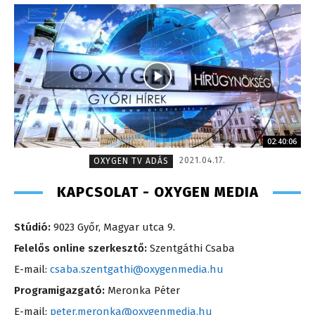
02:40:06
2021.04.17.
OXYGEN TV ADÁS
KAPCSOLAT - OXYGEN MEDIA
Stúdió:
9023 Győr, Magyar utca 9.
Felelős online szerkesztő:
Szentgáthi Csaba
E-mail:
csaba.szentgathi@oxygenmedia.hu
Programigazgató:
Meronka Péter
E-mail:
peter.meronka@oxygenmedia.hu