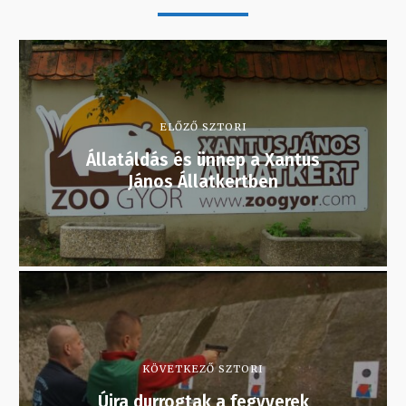
ELŐZŐ SZTORI
Állatáldás és ünnep a Xantus
János Állatkertben
KÖVETKEZŐ SZTORI
Újra durrogtak a fegyverek