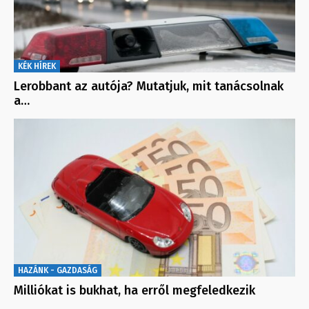
KÉK HÍREK
Lerobbant az autója? Mutatjuk, mit tanácsolnak
a…
HAZÁNK - GAZDASÁG
Milliókat is bukhat, ha erről megfeledkezik