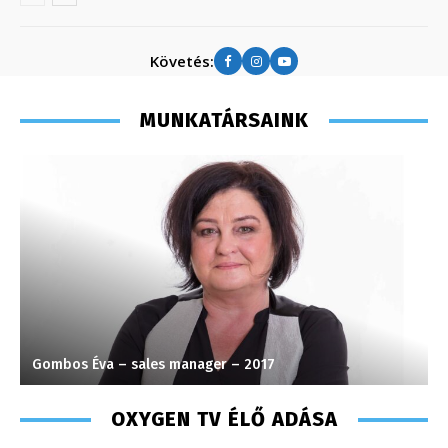
Követés:
MUNKATÁRSAINK
Gombos Éva – sales manager – 2017
P
OXYGEN TV ÉLŐ ADÁSA