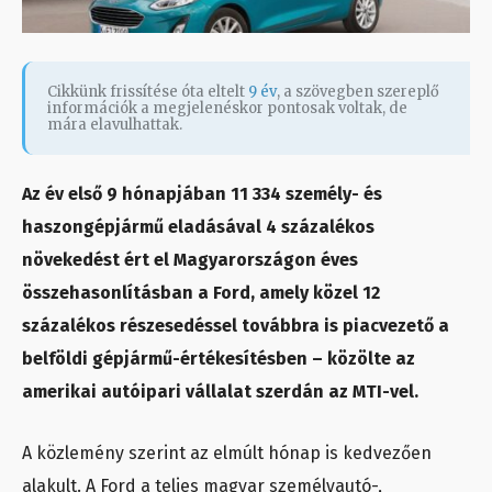
Cikkünk frissítése óta eltelt
9 év
, a szövegben szereplő
információk a megjelenéskor pontosak voltak, de
mára elavulhattak.
Az év első 9 hónapjában 11 334 személy- és
haszongépjármű eladásával 4 százalékos
növekedést ért el Magyarországon éves
összehasonlításban a Ford, amely közel 12
százalékos részesedéssel továbbra is piacvezető a
belföldi gépjármű-értékesítésben – közölte az
amerikai autóipari vállalat szerdán az MTI-vel.
A közlemény szerint az elmúlt hónap is kedvezően
alakult. A Ford a teljes magyar személyautó-,