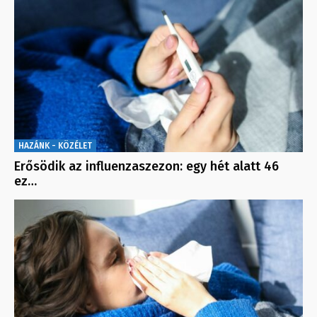
HAZÁNK - KÖZÉLET
Erősödik az influenzaszezon: egy hét alatt 46
ez…