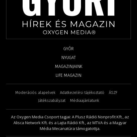
GYŐR
NYUGAT
MAGAZINJAINK
LIFE MAGAZIN
Moderációs alapelvek
Adatkezelési tájékoztató
ÁSZF
Játékszabályzat
Médiaajánlatunk
Az Oxygen Media Csoport tagjai: A Plusz Rádió Nonprofit Kft., az
Alisca Network Kft. és a Lajta Rádió Kft., az MTVA és a Magyar
Média Mecanatúra támogatottja.