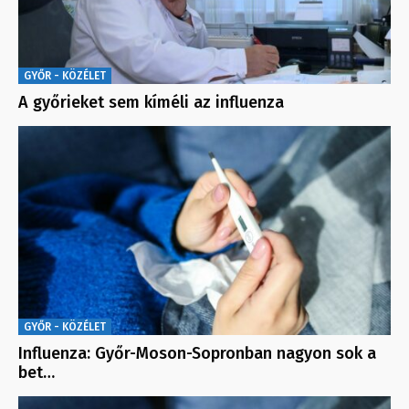
GYŐR - KÖZÉLET
A győrieket sem kíméli az influenza
GYŐR - KÖZÉLET
Influenza: Győr-Moson-Sopronban nagyon sok a
bet…