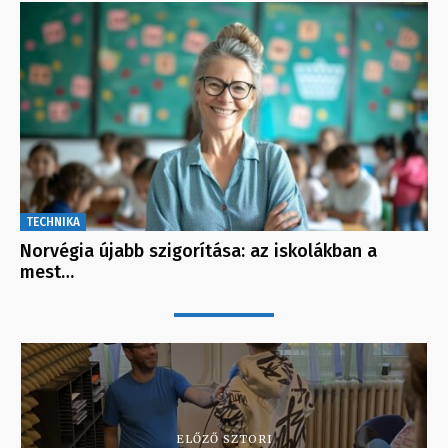
TECHNIKA
Norvégia újabb szigorítása: az iskolákban a
mest…
ELŐZŐ SZTORI