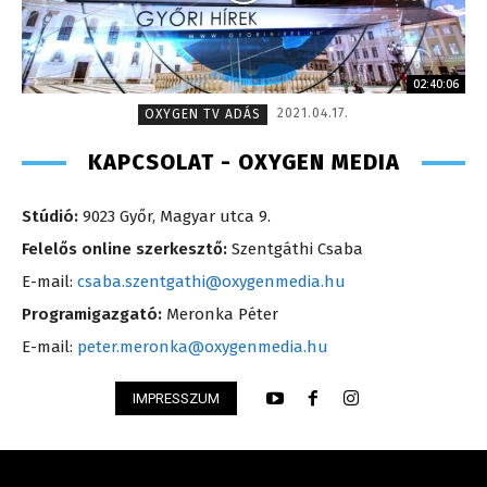
02:40:06
2021.04.17.
OXYGEN TV ADÁS
KAPCSOLAT - OXYGEN MEDIA
Stúdió:
9023 Győr, Magyar utca 9.
Felelős online szerkesztő:
Szentgáthi Csaba
E-mail:
csaba.szentgathi@oxygenmedia.hu
Programigazgató:
Meronka Péter
E-mail:
peter.meronka@oxygenmedia.hu
IMPRESSZUM