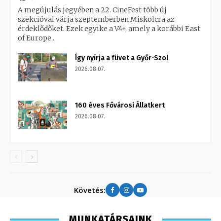
A megújulás jegyében a 22. CineFest több új
szekcióval várja szeptemberben Miskolcra az
érdeklődőket. Ezek egyike a V4+, amely a korábbi East
of Europe...
Így nyírja a füvet a Győr-Szol
2026.08.07.
160 éves Fővárosi Állatkert
2026.08.07.
Követés:
MUNKATÁRSAINK