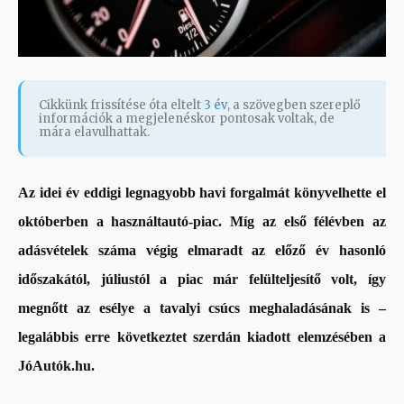
Cikkünk frissítése óta eltelt
3 év
, a szövegben szereplő
információk a megjelenéskor pontosak voltak, de
mára elavulhattak.
Az idei év eddigi legnagyobb havi forgalmát könyvelhette el
októberben a használtautó-piac. Míg az első félévben az
adásvételek száma végig elmaradt az előző év hasonló
időszakától, júliustól a piac már felülteljesítő volt, így
megnőtt az esélye a tavalyi csúcs meghaladásának is –
legalábbis erre következtet szerdán kiadott elemzésében a
JóAutók.hu.