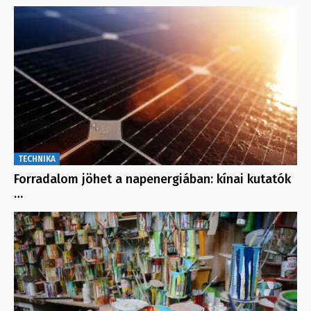
TECHNIKA
Forradalom jöhet a napenergiában: kínai kutatók
…