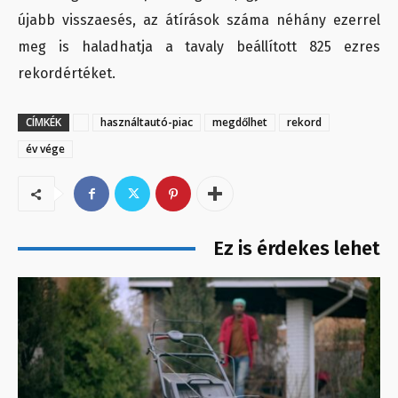
újabb visszaesés, az átírások száma néhány ezerrel
meg is haladhatja a tavaly beállított 825 ezres
rekordértéket.
CÍMKÉK
használtautó-piac
megdőlhet
rekord
év vége
Ez is érdekes lehet