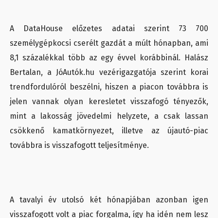
A DataHouse előzetes adatai szerint 73 700
személygépkocsi cserélt gazdát a múlt hónapban, ami
8,1 százalékkal több az egy évvel korábbinál. Halász
Bertalan, a JóAutók.hu vezérigazgatója szerint korai
trendfordulóról beszélni, hiszen a piacon továbbra is
jelen vannak olyan keresletet visszafogó tényezők,
mint a lakosság jövedelmi helyzete, a csak lassan
csökkenő kamatkörnyezet, illetve az újautó-piac
továbbra is visszafogott teljesítménye.
A tavalyi év utolsó két hónapjában azonban igen
visszafogott volt a piac forgalma, így ha idén nem lesz