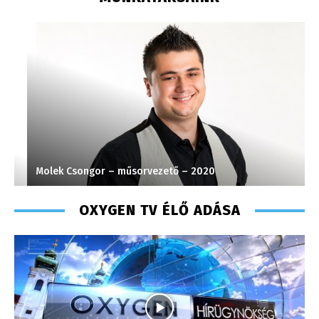
Molek Csongor – műsorvezető – 2020
K
OXYGEN TV ÉLŐ ADÁSA