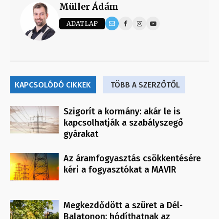
Müller Ádám
ADATLAP
KAPCSOLÓDÓ CIKKEK
TÖBB A SZERZŐTŐL
Szigorít a kormány: akár le is
kapcsolhatják a szabályszegő
gyárakat
Az áramfogyasztás csökkentésére
kéri a fogyasztókat a MAVIR
Megkezdődött a szüret a Dél-
Balatonon: hódíthatnak az