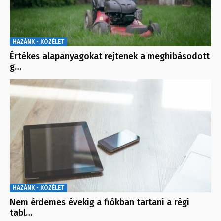
HAZÁNK - KÖZÉLET
Értékes alapanyagokat rejtenek a meghibásodott
g…
HAZÁNK - KÖZÉLET
Nem érdemes évekig a fiókban tartani a régi
tabl…