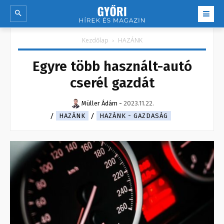
Kezdőlap
HAZÁNK
Egyre több használt-autó
cserél gazdát
Müller Ádám
-
2023.11.22.
HAZÁNK
HAZÁNK - GAZDASÁG