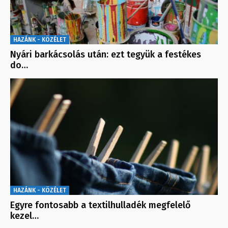
HAZÁNK - KÖZÉLET
Nyári barkácsolás után: ezt tegyük a festékes
do…
HAZÁNK - KÖZÉLET
Egyre fontosabb a textilhulladék megfelelő
kezel…