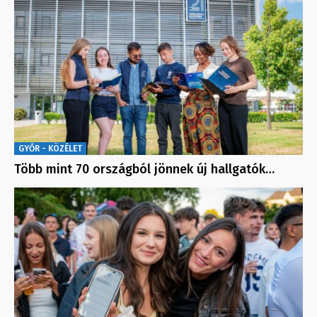
GYŐR - KÖZÉLET
Több mint 70 országból jönnek új hallgatók…