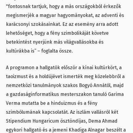
"fontosnak tartjuk, hogy a más országokból érkezők
megismerjék a magyar hagyományokat, az adventi és
karácsonyi szokásainkat. Ez az esemény arra adott
lehetőséget, hogy a fény szimbolikáját követve
betekintést nyerjünk más világvallásokba és
kultúrákba is” – foglalta össze.
A programon a hallgatók először a kínai kultúrkört, a
taoizmust és a holdújévet ismerték meg közelebbről a
nemzetközi tanulmányok szakos Bogyó Annától, majd
a gazdaságinformatikus mesterszakon tanuló Garima
Verma mutatta be a hinduizmus és a fény
szimbólumának kapcsolatát. Az iszlám vallásról két
Stipendium Hungaricum ösztöndíjas, Dema Ahmad
egykori hallgató és a jemeni Khadiga Alnagar beszélt a