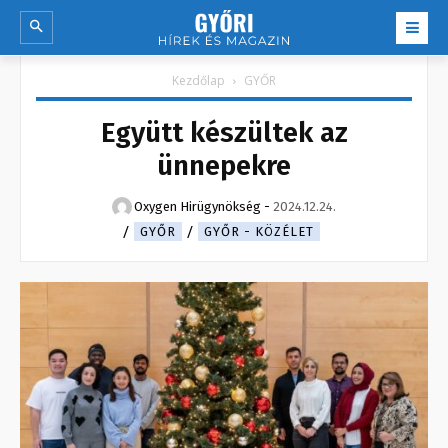
Kezdőlap
GYŐR
Együtt készültek az
ünnepekre
Oxygen Hirügynökség
-
2024.12.24.
GYŐR
GYŐR - KÖZÉLET