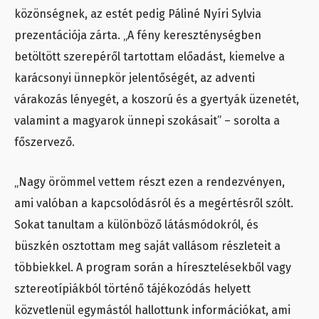
közönségnek, az estét pedig Páliné Nyíri Sylvia
prezentációja zárta. „A fény kereszténységben
betöltött szerepéről tartottam előadást, kiemelve a
karácsonyi ünnepkör jelentőségét, az adventi
várakozás lényegét, a koszorú és a gyertyák üzenetét,
valamint a magyarok ünnepi szokásait” – sorolta a
főszervező.
„Nagy örömmel vettem részt ezen a rendezvényen,
ami valóban a kapcsolódásról és a megértésről szólt.
Sokat tanultam a különböző látásmódokról, és
büszkén osztottam meg saját vallásom részleteit a
többiekkel. A program során a híresztelésekből vagy
sztereotípiákból történő tájékozódás helyett
közvetlenül egymástól hallottunk információkat, ami