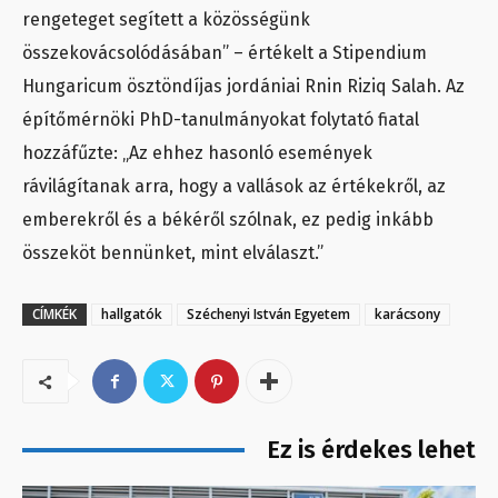
rengeteget segített a közösségünk
összekovácsolódásában” – értékelt a Stipendium
Hungaricum ösztöndíjas jordániai Rnin Riziq Salah. Az
építőmérnöki PhD-tanulmányokat folytató fiatal
hozzáfűzte: „Az ehhez hasonló események
rávilágítanak arra, hogy a vallások az értékekről, az
emberekről és a békéről szólnak, ez pedig inkább
összeköt bennünket, mint elválaszt.”
CÍMKÉK
hallgatók
Széchenyi István Egyetem
karácsony
Ez is érdekes lehet