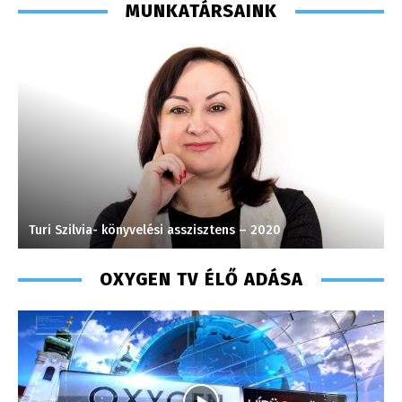
MUNKATÁRSAINK
Turi Szilvia- könyvelési asszisztens – 2020
M
OXYGEN TV ÉLŐ ADÁSA