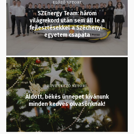
ELŐZŐ SZTORI
SZEnergy Team: három
világrekord után sem áll le a
fejlesztésekkel a Széchenyi-
egyetem csapata
KÖVETKEZŐ SZTORI
Áldott, békés ünnepet kívánunk
minden kedves olvasónknak!