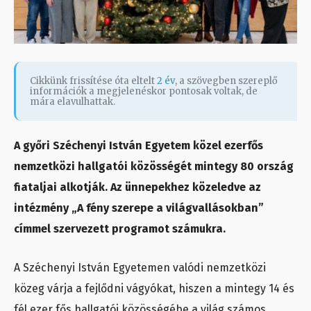
Cikkünk frissítése óta eltelt
2 év
, a szövegben szereplő
információk a megjelenéskor pontosak voltak, de
mára elavulhattak.
A győri Széchenyi István Egyetem közel ezerfős
nemzetközi hallgatói közösségét mintegy 80 ország
fiataljai alkotják. Az ünnepekhez közeledve az
intézmény „A fény szerepe a világvallásokban”
címmel szervezett programot számukra.
A Széchenyi István Egyetemen valódi nemzetközi
közeg várja a fejlődni vágyókat, hiszen a mintegy 14 és
fél ezer fős hallgatói közösségébe a világ számos