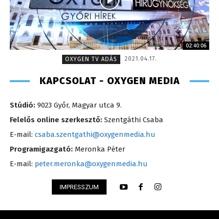
02:40:06
2021.04.17.
OXYGEN TV ADÁS
KAPCSOLAT - OXYGEN MEDIA
Stúdió:
9023 Győr, Magyar utca 9.
Felelős online szerkesztő:
Szentgáthi Csaba
E-mail:
csaba.szentgathi@oxygenmedia.hu
Programigazgató:
Meronka Péter
E-mail:
peter.meronka@oxygenmedia.hu
IMPRESSZUM