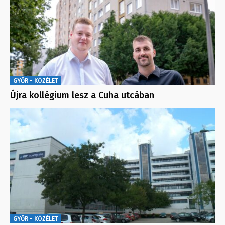
GYŐR - KÖZÉLET
Újra kollégium lesz a Cuha utcában
GYŐR - KÖZÉLET