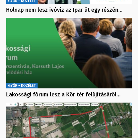
GYŐR - KÖZÉLET
Holnap nem lesz ivóvíz az Ipar út egy részén…
GYŐR - KÖZÉLET
Lakossági fórum lesz a Kör tér felújításáról…