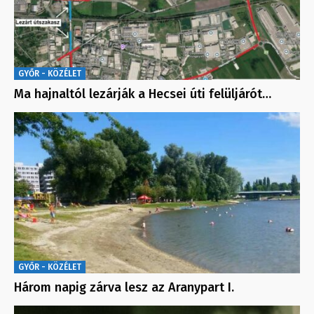
GYŐR - KÖZÉLET
Ma hajnaltól lezárják a Hecsei úti felüljárót…
GYŐR - KÖZÉLET
Három napig zárva lesz az Aranypart I.