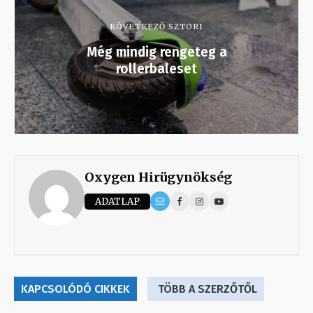
KÖVETKEZŐ SZTORI
Még mindig rengeteg a
rollerbaleset
Oxygen Hirügynökség
ADATLAP
KAPCSOLÓDÓ CIKKEK
TÖBB A SZERZŐTŐL