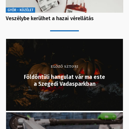
GYŐR - KÖZÉLET
Veszélybe kerülhet a hazai vérellátás
ELŐZŐ SZTORI
Földöntúli hangulat vár ma este
a Szegedi Vadasparkban