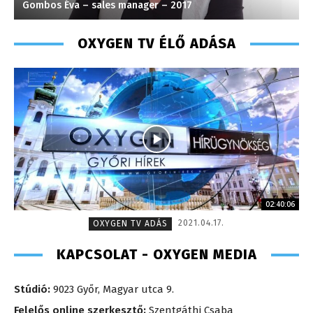
Gombos Éva – sales manager – 2017
C
OXYGEN TV ÉLŐ ADÁSA
02:40:06
2021.04.17.
OXYGEN TV ADÁS
KAPCSOLAT - OXYGEN MEDIA
Stúdió:
9023 Győr, Magyar utca 9.
Felelős online szerkesztő:
Szentgáthi Csaba