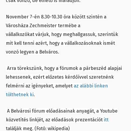
csak vonzó, de élhető is maradjon.
November 7-én 8.30-10.30 óra között szintén a
Városháza Zechmeister termébe a
vállalkozókat várjuk, hogy meghallgassuk, szerintük
mit kell tenni azért, hogy a vállalkozásoknak ismét
vonzó legyen a Belváros.
Arra törekszünk, hogy a fórumok a párbeszéd alapjai
lehessenek, ezért előzetes kérdőívvel szeretnénk
felmérni az igényeket, amelyet
az alábbi linken
tölthetnek ki
.
A Belvárosi fórum előadásainak anyagát, a Youtube
közvetítés linkjét, az előadások prezentációt
itt
találják meg.
(Fotó: wikipedia)