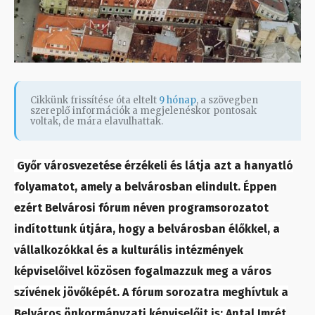
Cikkünk frissítése óta eltelt
9 hónap
, a szövegben
szereplő információk a megjelenéskor pontosak
voltak, de mára elavulhattak.
Győr városvezetése érzékeli és látja azt a hanyatló
folyamatot, amely a belvárosban elindult. Éppen
ezért Belvárosi fórum néven programsorozatot
indítottunk útjára, hogy a belvárosban élőkkel, a
vállalkozókkal és a kulturális intézmények
képviselőivel közösen fogalmazzuk meg a város
szívének jövőképét. A fórum sorozatra meghívtuk a
Belváros önkormányzati képviselőit is: Antal Imrét