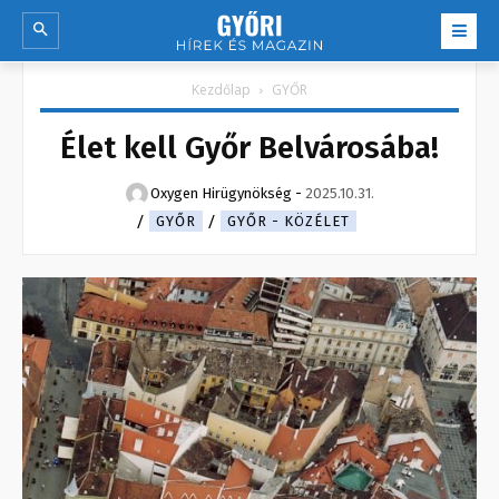
Kezdőlap
GYŐR
Élet kell Győr Belvárosába!
Oxygen Hirügynökség
-
2025.10.31.
GYŐR
GYŐR - KÖZÉLET