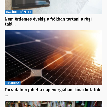
HAZÁNK - KÖZÉLET
Nem érdemes évekig a fiókban tartani a régi
tabl…
TECHNIKA
Forradalom jöhet a napenergiában: kínai kutatók
…