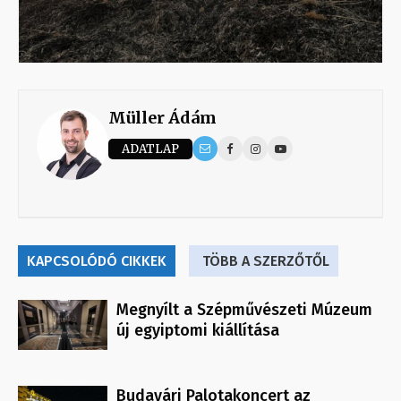
Müller Ádám
ADATLAP
KAPCSOLÓDÓ CIKKEK
TÖBB A SZERZŐTŐL
Megnyílt a Szépművészeti Múzeum
új egyiptomi kiállítása
Budavári Palotakoncert az