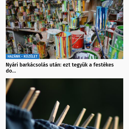
HAZÁNK - KÖZÉLET
Nyári barkácsolás után: ezt tegyük a festékes
do…