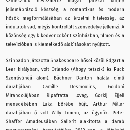
színésznek nevezhette magát. Játékát kitűnő
jellemábrázoló készség, a romantikus és modern
hősök megformálásában az érzelmi hitelesség, az
indulatok vad, mégis kontrollált szenvedélye jellemzi. A
közönség egyik kedvenceként színházban, filmen és a
televízióban is kiemelkedő alakításokat nyújtott.
Színpadon játszotta Shakespeare hősei közül Edgart a
Lear királyban, volt Orlando (Ahogy tetszik) és Puck
Szentivánéji álom). Büchner Danton halála című
darabjában Camille Desmoulins, Goldoni
Mirandolájában Ripafratta lovag, Gorkij Éjjeli
menedékében Luka bőrébe bújt, Arthur Miller
darabjában ő volt Willy Loman, az ügynök. Peter
Shaffer Amadeusában Salierit alakította a darab