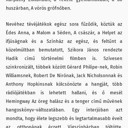
huszárban, A vörös grófnőben.
Nevéhez tévéjátékok egész sora fűződik, köztük az
Édes Anna, a Malom a Séden, A császár, a Helyet az
ifjúságnak és a Színház az egész, és feltűnt a
közelmúltban bemutatott, Szikora János rendezte
Hadik című történelmi filmben is. Szívesen
szinkronizált, többek között Gérard Philipe-nek, Robin
Williamsnek, Robert De Nirónak, Jack Nicholsonnak és
Anthony Hopkinsnak kölcsönözte a hangját, több
rádiójátékban is lehetett hallani, és ő mesél
Hemingway Az öreg halász és a tenger című művének
hangoskönyv-változatában. Egy interjúban azt
mondta, hogy élete legszebb és legtartalmasabb éveit
az otthonának érzett Vígszínházban töltötte.