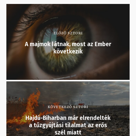
ELŐZŐ SZTORI
A majmok látnak, most az Ember
következik
KÖVETKEZŐ SZTORI
Hajdú-Biharban már elrendelték
a tűzgyújtási tilalmat az erős
szél miatt