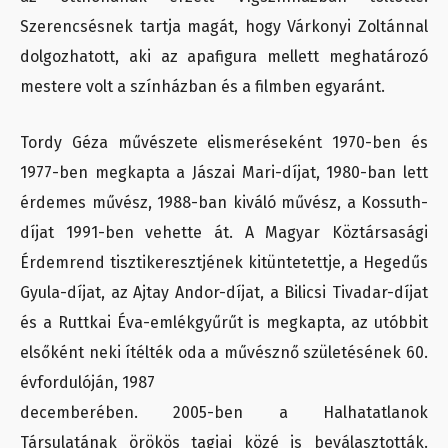
Szerencsésnek tartja magát, hogy Várkonyi Zoltánnal
dolgozhatott, aki az apafigura mellett meghatározó
mestere volt a színházban és a filmben egyaránt.
Tordy Géza művészete elismeréseként 1970-ben és
1977-ben megkapta a Jászai Mari-díjat, 1980-ban lett
érdemes művész, 1988-ban kiváló művész, a Kossuth-
díjat 1991-ben vehette át. A Magyar Köztársasági
Érdemrend tisztikeresztjének kitüntetettje, a Hegedűs
Gyula-díjat, az Ajtay Andor-díjat, a Bilicsi Tivadar-díjat
és a Ruttkai Éva-emlékgyűrűt is megkapta, az utóbbit
elsőként neki ítélték oda a művésznő születésének 60.
évfordulóján, 1987
decemberében. 2005-ben a Halhatatlanok
Társulatának örökös tagjai közé is beválasztották.