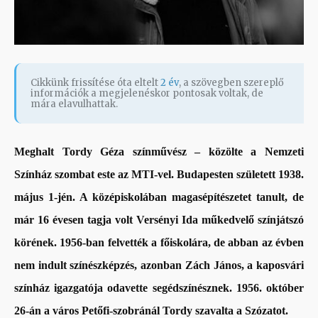
Cikkünk frissítése óta eltelt
2 év
, a szövegben szereplő
információk a megjelenéskor pontosak voltak, de
mára elavulhattak.
Meghalt Tordy Géza színművész – közölte a Nemzeti
Színház szombat este az MTI-vel. Budapesten született 1938.
május 1-jén. A középiskolában magasépítészetet tanult, de
már 16 évesen tagja volt Versényi Ida műkedvelő színjátszó
körének. 1956-ban felvették a főiskolára, de abban az évben
nem indult színészképzés, azonban Zách János, a kaposvári
színház igazgatója odavette segédszínésznek. 1956. október
26-án a város Petőfi-szobránál Tordy szavalta a Szózatot.