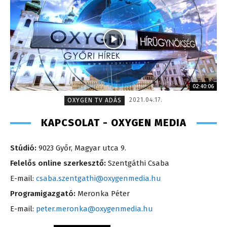
02:40:06
2021.04.17.
OXYGEN TV ADÁS
KAPCSOLAT - OXYGEN MEDIA
Stúdió:
9023 Győr, Magyar utca 9.
Felelős online szerkesztő:
Szentgáthi Csaba
E-mail:
csaba.szentgathi@oxygenmedia.hu
Programigazgató:
Meronka Péter
E-mail:
peter.meronka@oxygenmedia.hu