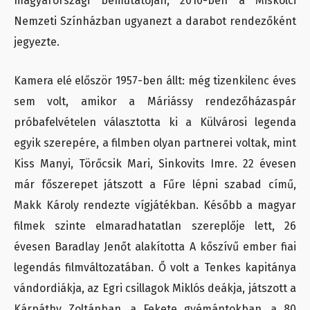
magyarországi bemutatóján; 2010-ben a Miskolci
Nemzeti Színházban ugyanezt a darabot rendezőként
jegyezte.
Kamera elé először 1957-ben állt: még tizenkilenc éves
sem volt, amikor a Máriássy rendezőházaspár
próbafelvételen választotta ki a Külvárosi legenda
egyik szerepére, a filmben olyan partnerei voltak, mint
Kiss Manyi, Törőcsik Mari, Sinkovits Imre. 22 évesen
már főszerepet játszott a Fűre lépni szabad című,
Makk Károly rendezte vígjátékban. Később a magyar
filmek szinte elmaradhatatlan szereplője lett, 26
évesen Baradlay Jenőt alakította A kőszívű ember fiai
legendás filmváltozatában. Ő volt a Tenkes kapitánya
vándordiákja, az Egri csillagok Miklós deákja, játszott a
Kárpáthy Zoltánban, a Fekete gyémántokban, a 80