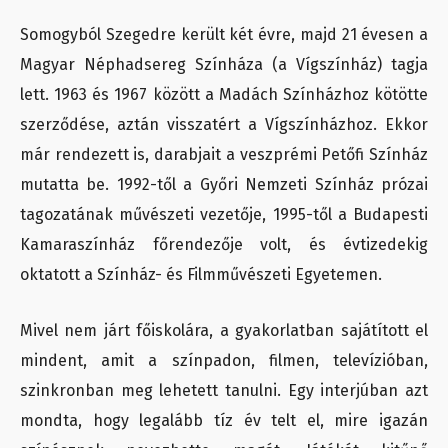
Somogyból Szegedre került két évre, majd 21 évesen a
Magyar Néphadsereg Színháza (a Vígszínház) tagja
lett. 1963 és 1967 között a Madách Színházhoz kötötte
szerződése, aztán visszatért a Vígszínházhoz. Ekkor
már rendezett is, darabjait a veszprémi Petőfi Színház
mutatta be. 1992-től a Győri Nemzeti Színház prózai
tagozatának művészeti vezetője, 1995-től a Budapesti
Kamaraszínház főrendezője volt, és évtizedekig
oktatott a Színház- és Filmművészeti Egyetemen.
Mivel nem járt főiskolára, a gyakorlatban sajátított el
mindent, amit a színpadon, filmen, televízióban,
szinkronban meg lehetett tanulni. Egy interjúban azt
mondta, hogy legalább tíz év telt el, mire igazán