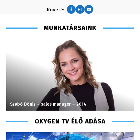
Követés:
MUNKATÁRSAINK
Szabó Döníz – sales manager – 2014
M
OXYGEN TV ÉLŐ ADÁSA