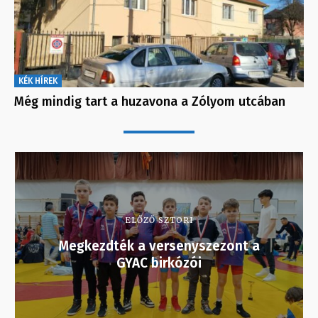
KÉK HÍREK
Még mindig tart a huzavona a Zólyom utcában
ELŐZŐ SZTORI
Megkezdték a versenyszezont a
GYAC birkózói