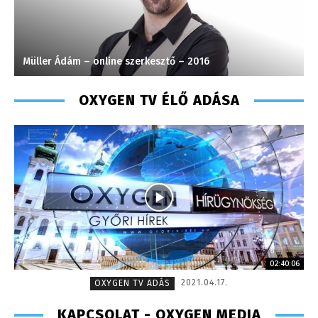
Müller Ádám – online szerkesztő – 2016
C
OXYGEN TV ÉLŐ ADÁSA
02:40:06
2021.04.17.
OXYGEN TV ADÁS
KAPCSOLAT - OXYGEN MEDIA