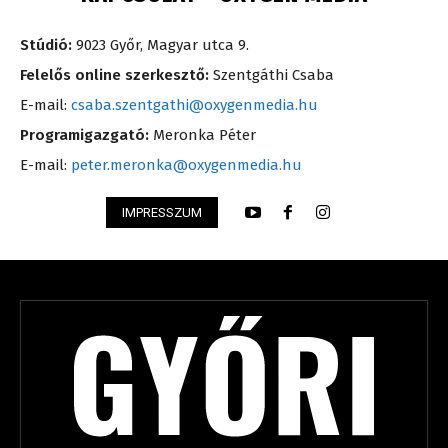
Stúdió:
9023 Győr, Magyar utca 9.
Felelős online szerkesztő:
Szentgáthi Csaba
E-mail:
csaba.szentgathi@oxygenmedia.hu
Programigazgató:
Meronka Péter
E-mail:
peter.meronka@oxygenmedia.hu
IMPRESSZUM