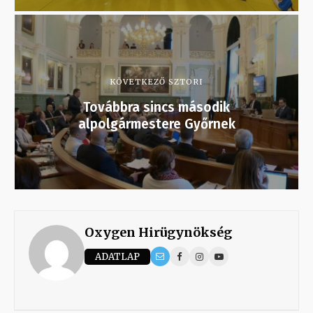
KÖVETKEZŐ SZTORI
Továbbra sincs második
alpolgármestere Győrnek
Oxygen Hirügynökség
ADATLAP