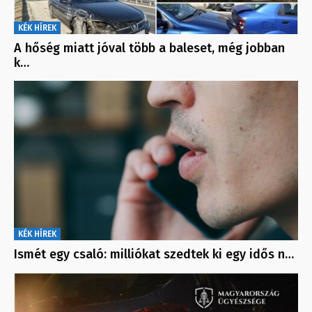
KÉK HÍREK
A hőség miatt jóval több a baleset, még jobban
k…
KÉK HÍREK
Ismét egy csaló: milliókat szedtek ki egy idős n…