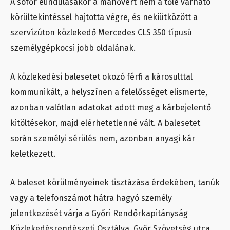
A sofőr elindulásakor a manővert nem a tőle várható
körültekintéssel hajtotta végre, és nekiütközött a
szervízúton közlekedő Mercedes CLS 350 típusú
személygépkocsi jobb oldalának.
A közlekedési balesetet okozó férfi a károsulttal
kommunikált, a helyszínen a felelősséget elismerte,
azonban valótlan adatokat adott meg a kárbejelentő
kitöltésekor, majd elérhetetlenné vált. A balesetet
során személyi sérülés nem, azonban anyagi kár
keletkezett.
A baleset körülményeinek tisztázása érdekében, tanúk
vagy a telefonszámot hátra hagyó személy
jelentkezését várja a Győri Rendőrkapitányság
Közlekedésrendészeti Osztálya, Győr Szövetség utca