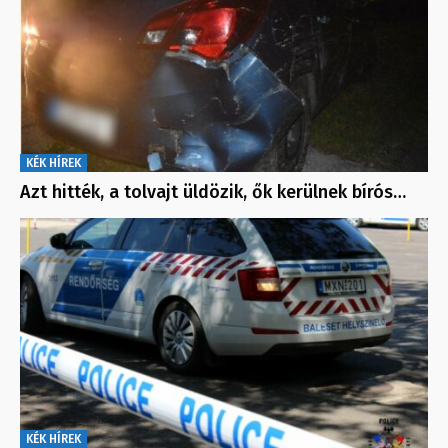
KÉK HÍREK
Azt hitték, a tolvajt üldözik, ők kerülnek bírós…
KÉK HÍREK