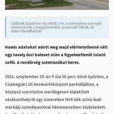
Cikkünk frissítése óta eltelt
2 év
, a szövegben szereplő
információk a megjelenéskor pontosak voltak, de
mára elavulhattak.
Hamis adatokat adott meg majd elérhetetlenné vált
egy tavaly őszi baleset után a figyelmetlenül tolató
sofőr. A rendőrség szemtanúkat keres.
2024. szeptember 20-án 9 óra 50 perc körül Győrben, a
Csipkegyári úti bevásárlóközpont parkolójában, a
középső szervízútra merőlegesen kialakított
várakozóhelyről egy ismeretlen férfi kék színű Audi
márkájú személyautóval hátramenetben közlekedett.