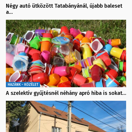
Négy autó ütközött Tatabányánál, újabb baleset
a…
HAZÁNK - KÖZÉLET
A szelektív gyűjtésnél néhány apró hiba is sokat…