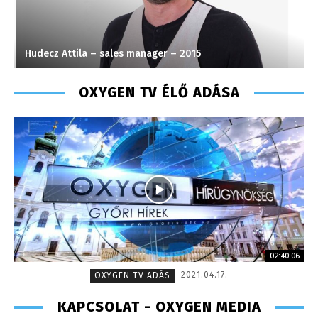
Hudecz Attila – sales manager – 2015
S
OXYGEN TV ÉLŐ ADÁSA
02:40:06
2021.04.17.
OXYGEN TV ADÁS
KAPCSOLAT - OXYGEN MEDIA