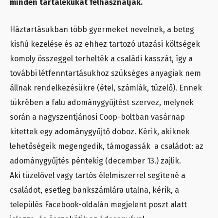
minden tartalékukat felhasználják.
Háztartásukban több gyermeket nevelnek, a beteg
kisfiú kezelése és az ehhez tartozó utazási költségek
komoly összeggel terhelték a családi kasszát, így a
további létfenntartásukhoz szükséges anyagiak nem
állnak rendelkezésükre (étel, számlák, tüzelő). Ennek
tükrében a falu adománygyűjtést szervez, melynek
során a nagyszentjánosi Coop-boltban vasárnap
kitettek egy adománygyűjtő doboz. Kérik, akiknek
lehetőségeik megengedik, támogassák a családot: az
adománygyűjtés péntekig (december 13.) zajlik.
Aki tüzelővel vagy tartós élelmiszerrel segítené a
családot, esetleg bankszámlára utalna, kérik, a
település Facebook-oldalán megjelent poszt alatt