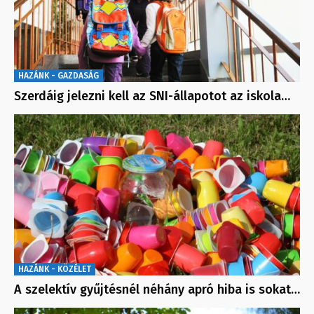
HAZÁNK - GAZDASÁG
Szerdáig jelezni kell az SNI-állapotot az iskola…
HAZÁNK - KÖZÉLET
A szelektív gyűjtésnél néhány apró hiba is sokat…