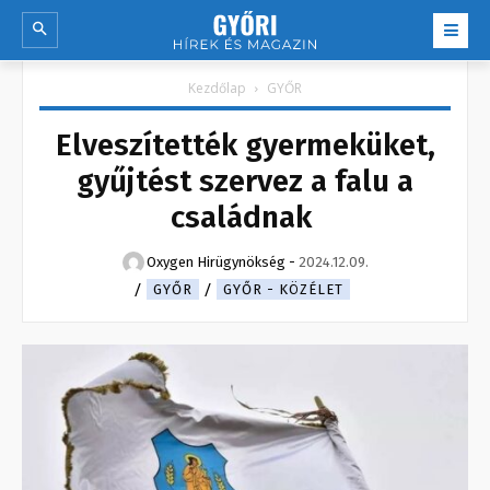
Kezdőlap
GYŐR
Elveszítették gyermeküket,
gyűjtést szervez a falu a
családnak
Oxygen Hirügynökség
-
2024.12.09.
GYŐR
GYŐR - KÖZÉLET