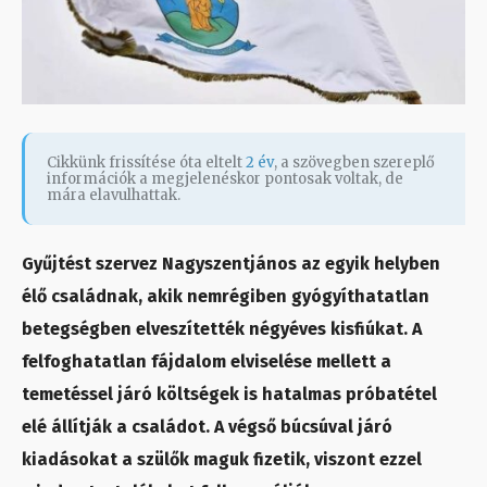
Cikkünk frissítése óta eltelt
2 év
, a szövegben szereplő
információk a megjelenéskor pontosak voltak, de
mára elavulhattak.
Gyűjtést szervez Nagyszentjános az egyik helyben
élő családnak, akik nemrégiben gyógyíthatatlan
betegségben elveszítették négyéves kisfiúkat. A
felfoghatatlan fájdalom elviselése mellett a
temetéssel járó költségek is hatalmas próbatétel
elé állítják a családot. A végső búcsúval járó
kiadásokat a szülők maguk fizetik, viszont ezzel