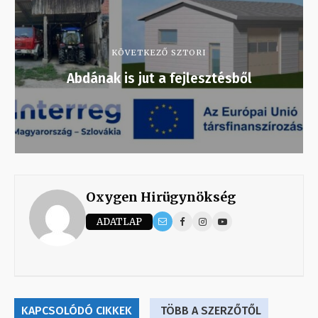
KÖVETKEZŐ SZTORI
Abdának is jut a fejlesztésből
Oxygen Hirügynökség
ADATLAP
KAPCSOLÓDÓ CIKKEK
TÖBB A SZERZŐTŐL