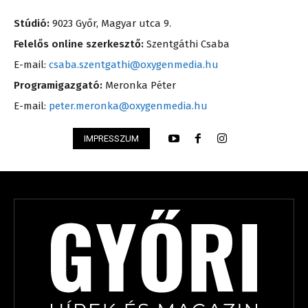
Stúdió:
9023 Győr, Magyar utca 9.
Felelős online szerkesztő:
Szentgáthi Csaba
E-mail:
csaba.szentgathi@oxygenmedia.hu
Programigazgató:
Meronka Péter
E-mail:
peter.meronka@oxygenmedia.hu
IMPRESSZUM