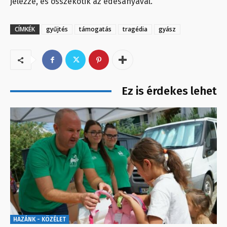
jelezze, és összekötik az édesanyával.
CÍMKÉK
gyűjtés
támogatás
tragédia
gyász
Ez is érdekes lehet
HAZÁNK - KÖZÉLET