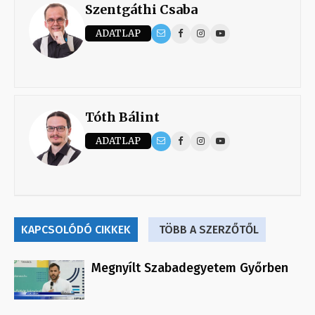
Szentgáthi Csaba
ADATLAP
Tóth Bálint
ADATLAP
KAPCSOLÓDÓ CIKKEK
TÖBB A SZERZŐTŐL
Megnyílt Szabadegyetem Győrben