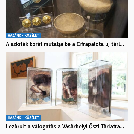
HAZÁNK - KÖZÉLET
A szkíták korát mutatja be a Cifrapalota új tárl…
HAZÁNK - KÖZÉLET
Lezárult a válogatás a Vásárhelyi Őszi Tárlatra…