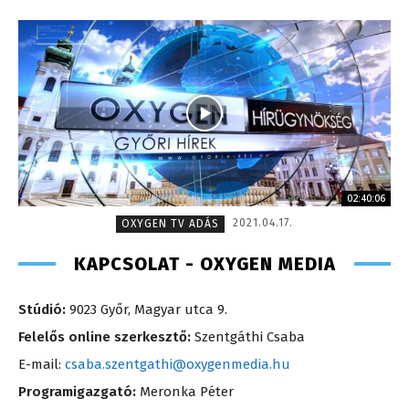
02:40:06
2021.04.17.
OXYGEN TV ADÁS
KAPCSOLAT - OXYGEN MEDIA
Stúdió:
9023 Győr, Magyar utca 9.
Felelős online szerkesztő:
Szentgáthi Csaba
E-mail:
csaba.szentgathi@oxygenmedia.hu
Programigazgató:
Meronka Péter