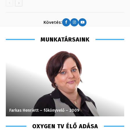
Követés:
MUNKATÁRSAINK
Farkas Henriett – főkönyvelő – 2009
P
OXYGEN TV ÉLŐ ADÁSA