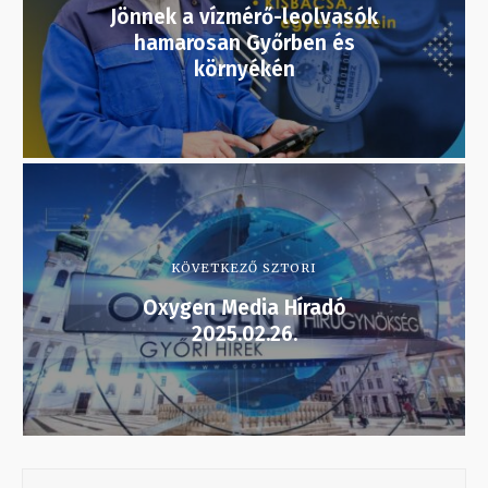
Jönnek a vízmérő-leolvasók
hamarosan Győrben és
környékén
KÖVETKEZŐ SZTORI
Oxygen Media Híradó
2025.02.26.