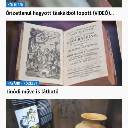
KÉK HÍREK
Őrizetlenül hagyott táskákból lopott (VIDEÓ)…
HAZÁNK - KÖZÉLET
Tinódi műve is látható