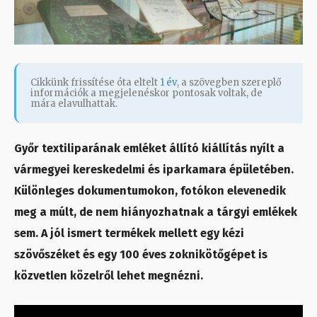
Cikkünk frissítése óta eltelt
1 év
, a szövegben szereplő
információk a megjelenéskor pontosak voltak, de
mára elavulhattak.
Győr textiliparának emléket állító kiállítás nyílt a
vármegyei kereskedelmi és iparkamara épületében.
Különleges dokumentumokon, fotókon elevenedik
meg a múlt, de nem hiányozhatnak a tárgyi emlékek
sem. A jól ismert termékek mellett egy kézi
szövőszéket és egy 100 éves zoknikötőgépet is
közvetlen közelről lehet megnézni.