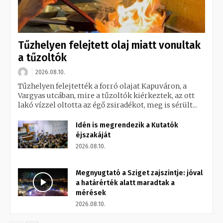
Tűzhelyen felejtett olaj miatt vonultak
a tűzoltók
2026.08.10.
Tűzhelyen felejtették a forró olajat Kapuváron, a
Vargyas utcában, mire a tűzoltók kiérkeztek, az ott
lakó vízzel oltotta az égő zsiradékot, meg is sérült...
Idén is megrendezik a Kutatók
éjszakáját
2026.08.10.
Megnyugtató a Sziget zajszintje: jóval
a határérték alatt maradtak a
mérések
2026.08.10.