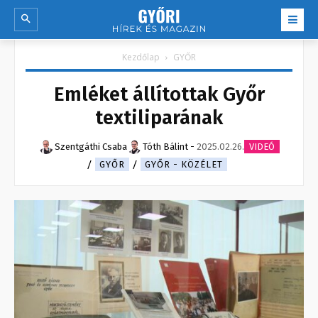
Kezdőlap
GYŐR
Emléket állítottak Győr
textiliparának
Szentgáthi Csaba
Tóth Bálint
-
2025.02.26.
VIDEÓ
GYŐR
GYŐR - KÖZÉLET