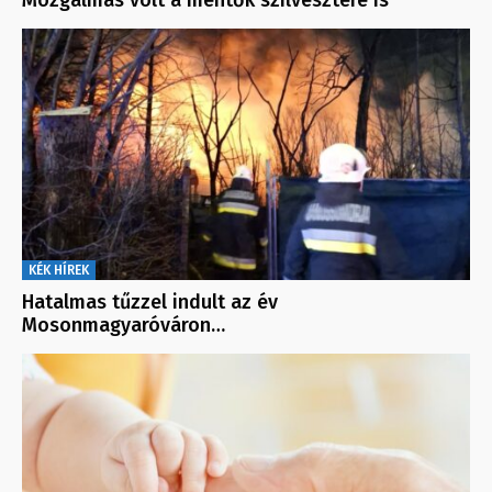
Mozgalmas volt a mentők szilvesztere is
KÉK HÍREK
Hatalmas tűzzel indult az év
Mosonmagyaróváron…