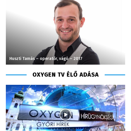
Pénzes Anikó
K
OXYGEN TV ÉLŐ ADÁSA