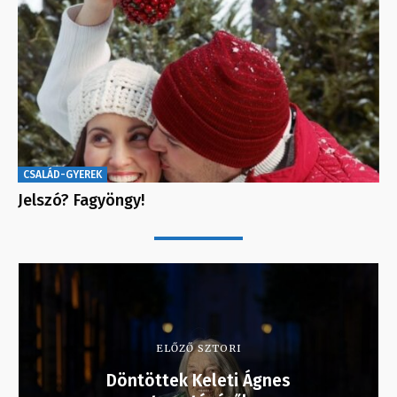
CSALÁD-GYEREK
Jelszó? Fagyöngy!
ELŐZŐ SZTORI
Döntöttek Keleti Ágnes