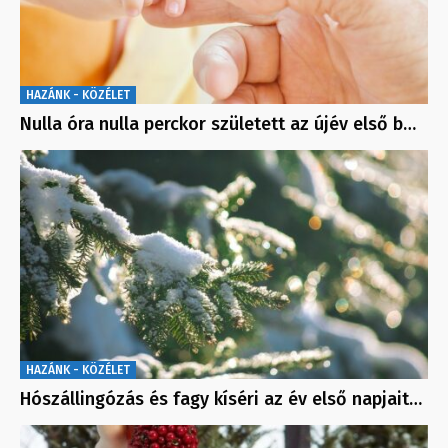
HAZÁNK - KÖZÉLET
Nulla óra nulla perckor született az újév első b…
HAZÁNK - KÖZÉLET
Hószállingózás és fagy kíséri az év első napjait…