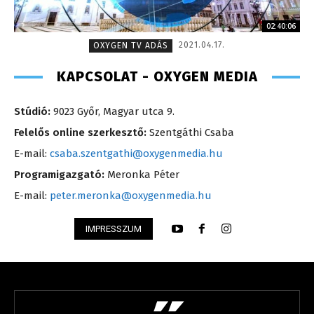
02:40:06
2021.04.17.
OXYGEN TV ADÁS
KAPCSOLAT - OXYGEN MEDIA
Stúdió:
9023 Győr, Magyar utca 9.
Felelős online szerkesztő:
Szentgáthi Csaba
E-mail:
csaba.szentgathi@oxygenmedia.hu
Programigazgató:
Meronka Péter
E-mail:
peter.meronka@oxygenmedia.hu
IMPRESSZUM