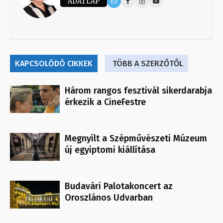
ADATLAP
KAPCSOLÓDÓ CIKKEK
TÖBB A SZERZŐTŐL
Három rangos fesztivál sikerdarabja
érkezik a CineFestre
Megnyílt a Szépművészeti Múzeum
új egyiptomi kiállítása
Budavári Palotakoncert az
Oroszlános Udvarban