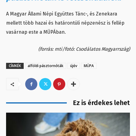
A Magyar Állami Népi Együttes Tánc-, és Zenekara
mellett több hazai és határontúli népzenész is fellép
vasárnap este a MÜPÁban.
(forrás: mti/fotó: Csodálatos Magyarrszág)
CÍMKÉK
alföldi pásztornóták
újév
MÜPA
Ez is érdekes lehet