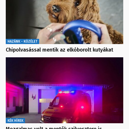
HAZÁNK - KÖZÉLET
Chipolvasással mentik az elkóborolt kutyákat
KÉK HÍREK