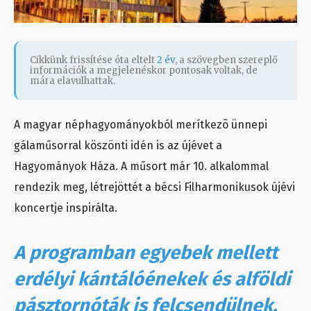
Cikkünk frissítése óta eltelt
2 év
, a szövegben szereplő
információk a megjelenéskor pontosak voltak, de
mára elavulhattak.
A magyar néphagyományokból merítkezõ ünnepi
gálaműsorral köszönti idén is az újévet a
Hagyományok Háza. A műsort már 10. alkalommal
rendezik meg, létrejöttét a bécsi Filharmonikusok újévi
koncertje inspirálta.
A programban egyebek mellett
erdélyi kántálóénekek és alföldi
pásztornóták is felcsendülnek.