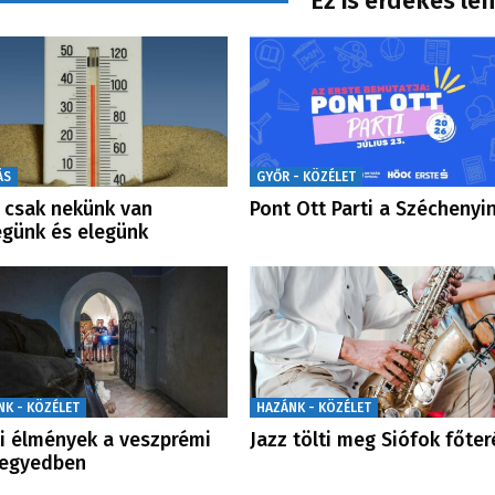
Ez is érdekes le
ÁS
GYŐR - KÖZÉLET
csak nekünk van
Pont Ott Parti a Széchenyi
günk és elegünk
NK - KÖZÉLET
HAZÁNK - KÖZÉLET
i élmények a veszprémi
Jazz tölti meg Siófok főter
negyedben