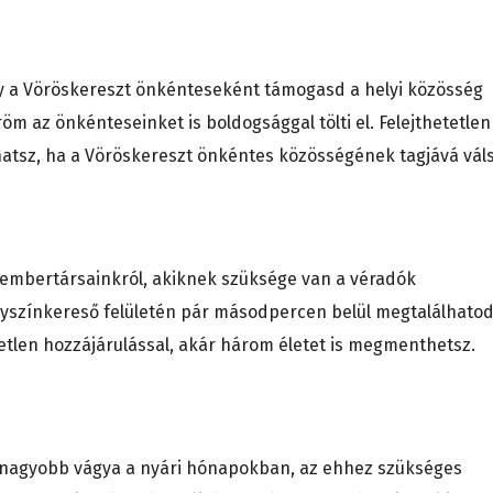
gy a Vöröskereszt önkénteseként támogasd a helyi közösség
öm az önkénteseinket is boldogsággal tölti el. Felejthetetlen
atsz, ha a Vöröskereszt önkéntes közösségének tagjává váls
embertársainkról, akiknek szüksége van a véradók
lyszínkereső felületén pár másodpercen belül megtalálhatod
etlen hozzájárulással, akár három életet is megmenthetsz.
egnagyobb vágya a nyári hónapokban, az ehhez szükséges