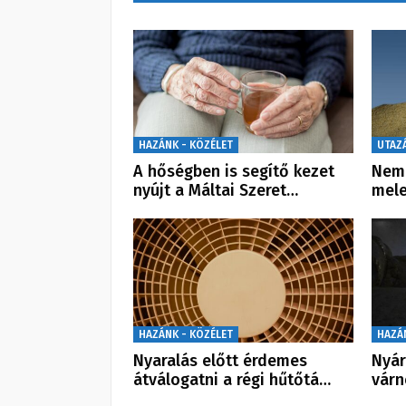
HAZÁNK - KÖZÉLET
UTAZ
A hőségben is segítő kezet
Nem 
nyújt a Máltai Szeret…
mele
HAZÁNK - KÖZÉLET
HAZÁ
Nyaralás előtt érdemes
Nyár
átválogatni a régi hűtőtá…
vár