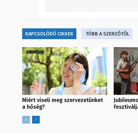
KAPCSOLÓDÓ CIKKEK
TÖBB A SZERZŐTŐL
Miért viseli meg szervezetünket
Jubileumo
a hőség?
fesztiválj