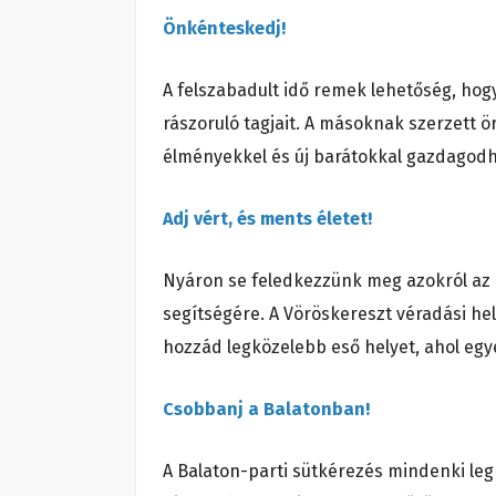
Önkénteskedj!
A felszabadult idő remek lehetőség, ho
rászoruló tagjait. A másoknak szerzett ör
élményekkel és új barátokkal gazdagodh
Adj vért, és ments életet!
Nyáron se feledkezzünk meg azokról az 
segítségére. A Vöröskereszt véradási he
hozzád legközelebb eső helyet, ahol egy
Csobbanj a Balatonban!
A Balaton-parti sütkérezés mindenki l