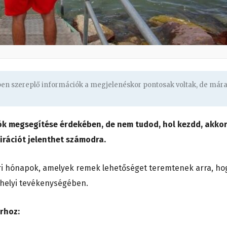
gben szereplő információk a megjelenéskor pontosak voltak, de már
ók megsegítése érdekében, de nem tudod, hol kezdd, akkor
irációt jelenthet számodra.
ári hónapok, amelyek remek lehetőséget teremtenek arra, ho
t helyi tevékenységében.
rhoz: