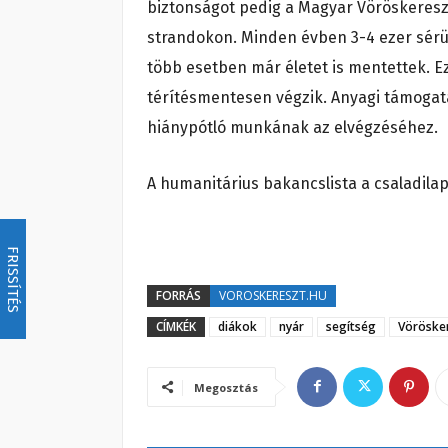
biztonságot pedig a Magyar Vöröskereszt 
strandokon. Minden évben 3-4 ezer sérü
több esetben már életet is mentettek. E
térítésmentesen végzik. Anyagi támogatá
hiánypótló munkának az elvégzéséhez.
A humanitárius bakancslista a csaladila
FRISSÍTÉS
FORRÁS
VOROSKERESZT.HU
CÍMKÉK
diákok
nyár
segítség
Vöröske
Megosztás