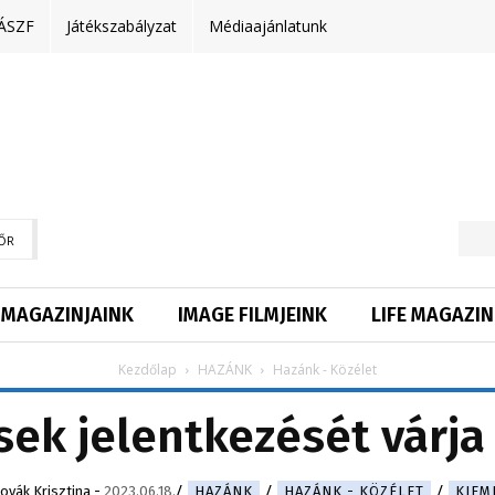
ÁSZF
Játékszabályzat
Médiaajánlatunk
ŐR
MAGAZINJAINK
IMAGE FILMJEINK
LIFE MAGAZIN
Kezdőlap
HAZÁNK
Hazánk - Közélet
sek jelentkezését várja
ovák Krisztina
-
2023.06.18.
HAZÁNK
HAZÁNK - KÖZÉLET
KIEM