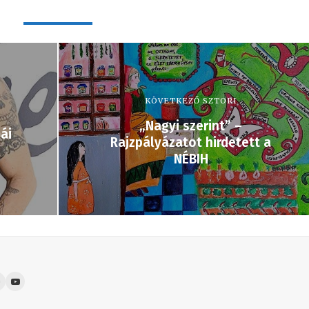
KÖVETKEZŐ SZTORI
„Nagyi szerint” –
ái
Rajzpályázatot hirdetett a
NÉBIH