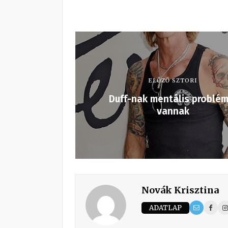
ELŐZŐ SZTORI
Duff-nak mentális problém
vannak
Novák Krisztina
ADATLAP