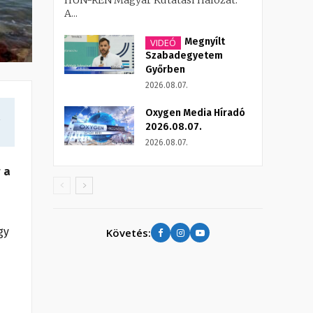
HUN-REN Magyar Kutatási Hálózat.
A...
Megnyílt
VIDEÓ
Szabadegyetem
Győrben
2026.08.07.
Oxygen Media Híradó
a
2026.08.07.
2026.08.07.
 a
gy
Követés: