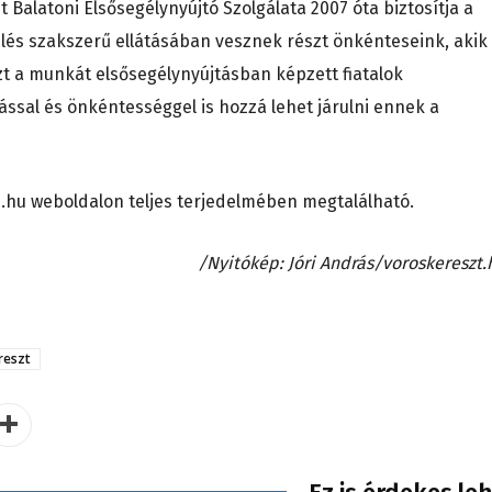
Balatoni Elsősegélynyújtó Szolgálata 2007 óta biztosítja a
lés szakszerű ellátásában vesznek részt önkénteseink, akik
zt a munkát elsősegélynyújtásban képzett fiatalok
ssal és önkéntességgel is hozzá lehet járulni ennek a
p.hu weboldalon teljes terjedelmében megtalálható.
/Nyitókép: Jóri András/voroskereszt.
reszt