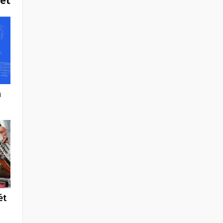
het
n
ét