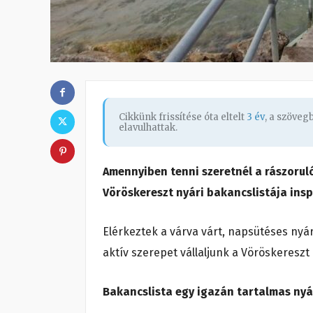
Cikkünk frissítése óta eltelt
3 év
, a szöve
elavulhattak.
Amennyiben tenni szeretnél a rászorul
Vöröskereszt nyári bakancslistája insp
Elérkeztek a várva várt, napsütéses ny
aktív szerepet vállaljunk a Vöröskeresz
Bakancslista egy igazán tartalmas nyá