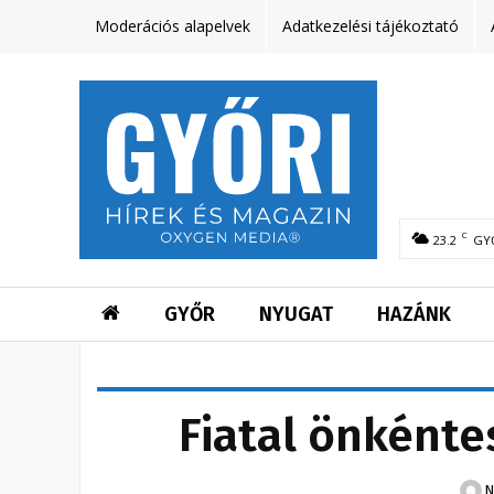
Moderációs alapelvek
Adatkezelési tájékoztató
C
23.2
GY
GYŐR
NYUGAT
HAZÁNK
Fiatal önkénte
N