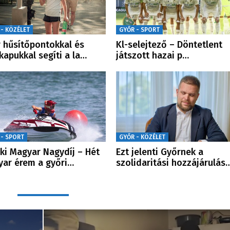
 - KÖZÉLET
GYŐR - SPORT
 hűsítőpontokkal és
Kl-selejtező – Döntetlent
kapukkal segíti a la…
játszott hazai p…
 - SPORT
GYŐR - KÖZÉLET
ski Magyar Nagydíj – Hét
Ezt jelenti Győrnek a
ar érem a győri…
szolidaritási hozzájárulás