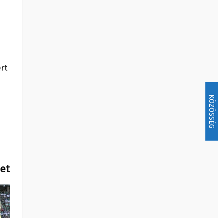
rt
KÖZÖSSÉG
het