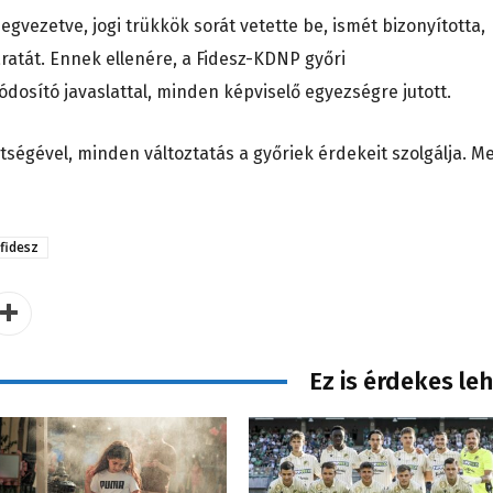
egvezetve, jogi trükkök sorát vetette be, ismét bizonyította,
ratát. Ennek ellenére, a Fidesz-KDNP győri
dosító javaslattal, minden képviselő egyezségre jutott.
ségével, minden változtatás a győriek érdekeit szolgálja. Me
fidesz
Ez is érdekes le