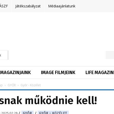
ÁSZF
Játékszabályzat
Médiaajánlatunk
R
MAGAZINJAINK
IMAGE FILMJEINK
LIFE MAGAZIN
ap
GYŐR
Győr - Közélet
osnak működnie kell!
-
2025.02.28.
GYŐR
GYŐR - KÖZÉLET