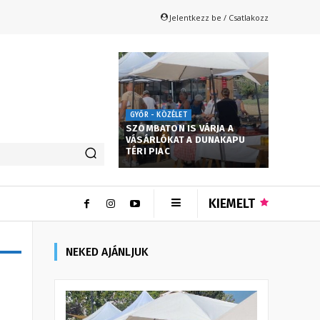
Jelentkezz be / Csatlakozz
GYŐR - KÖZÉLET
SZOMBATON IS VÁRJA A
VÁSÁRLÓKAT A DUNAKAPU
TÉRI PIAC
KIEMELT
NEKED AJÁNLJUK