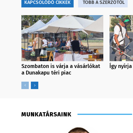
KAPCSOLÓDÓ CIKKEK
TÖBB A SZERZŐTŐL
Szombaton is várja a vásárlókat
Így nyírja
a Dunakapu téri piac
MUNKATÁRSAINK