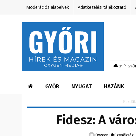
Moderációs alapelvek
Adatkezelési tájékoztató
C
31
GYŐ
GYŐR
NYUGAT
HAZÁNK
Kezdől
Fidesz: A vár
Oxygen Hirügynökség