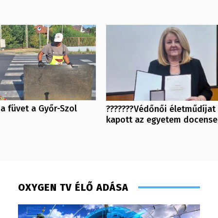
 a füvet a Győr-Szol
???????Védőnői életműdíjat
kapott az egyetem docense
OXYGEN TV ÉLŐ ADÁSA