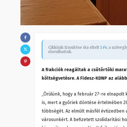
Cikkünk frissítése óta eltelt
1 év
, a szöveg
elavulhattak.
A frakciók reagáltak a csütörtöki mar
költségvetésre. A Fidesz-KDNP az alább
„Örülünk, hogy a február 27-re elnapolt 
is, mert a győriek döntése értelmében 20
többségét. Az elmúlt másfél évtizedben
városunkért. A befizetett szolidaritási 