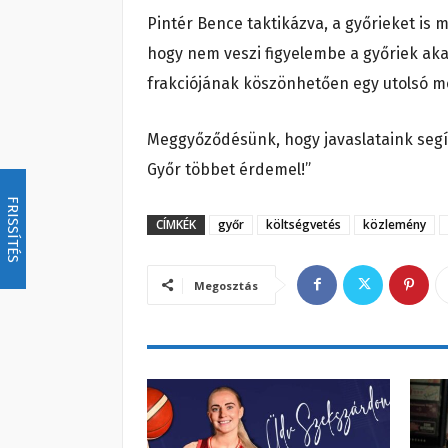
Pintér Bence taktikázva, a győrieket is m
hogy nem veszi figyelembe a győriek aka
frakciójának köszönhetően egy utolsó mó
Meggyőződésünk, hogy javaslataink segít
Győr többet érdemel!”
FRISSÍTÉS
CÍMKÉK
győr
költségvetés
közlemény
Megosztás