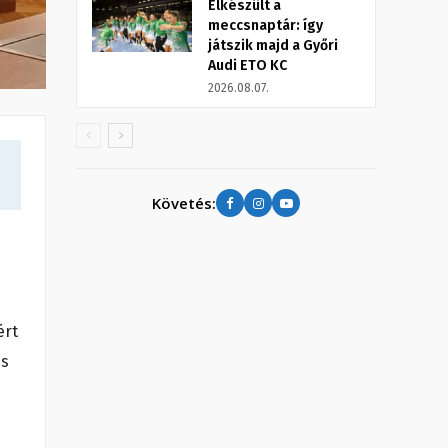
Elkészült a
meccsnaptár: így
játszik majd a Győri
Audi ETO KC
2026.08.07.
Követés:
ért
és