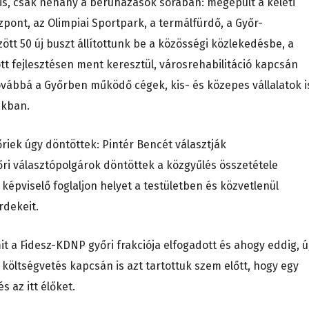
 is, csak néhány a beruházások sorában: megépült a keleti
zpont, az Olimpiai Sportpark, a termálfürdő, a Győr-
tt 50 új buszt állítottunk be a közösségi közlekedésbe, a
t fejlesztésen ment keresztül, városrehabilitáció kapcsán
 továbbá a Győrben működő cégek, kis- és közepes vállalatok i
akban.
riek úgy döntöttek: Pintér Bencét választják
i választópolgárok döntöttek a közgyűlés összetétele
 képviselő foglaljon helyet a testületben és közvetlenül
rdekeit.
 a Fidesz-KDNP győri frakciója elfogadott és ahogy eddig, 
költségvetés kapcsán is azt tartottuk szem előtt, hogy egy
s az itt élőket.