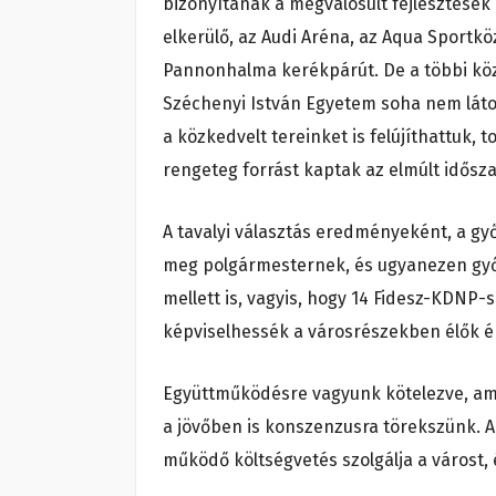
bizonyítanak a megvalósult fejlesztések
elkerülő, az Audi Aréna, az Aqua Sportkö
Pannonhalma kerékpárút. De a többi közö
Széchenyi István Egyetem soha nem látot
a közkedvelt tereinket is felújíthattuk,
rengeteg forrást kaptak az elmúlt idősz
A tavalyi választás eredményeként, a győ
meg polgármesternek, és ugyanezen győr
mellett is, vagyis, hogy 14 Fidesz-KDNP-s
képviselhessék a városrészekben élők é
Együttműködésre vagyunk kötelezve, amit
a jövőben is konszenzusra törekszünk. A 
működő költségvetés szolgálja a várost, é