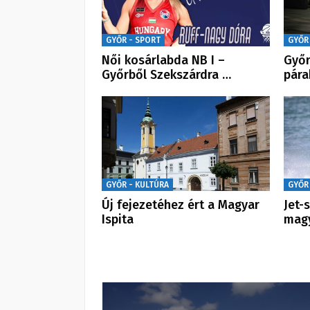
GYŐR - SPORT
GYŐR
Női kosárlabda NB I –
Győr
Győrből Szekszárdra …
pára
GYŐR - KULTÚRA
GYŐR
Új fejezetéhez ért a Magyar
Jet-
Ispita
magy