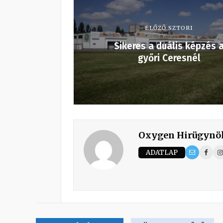
ELŐZŐ SZTORI
Sikeres a duális képzés 
győri Ceresnél
Oxygen Hirügynö
ADATLAP