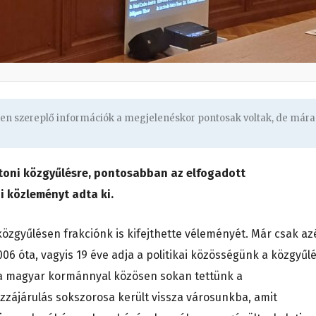
ben szereplő információk a megjelenéskor pontosak voltak, de mára
atoni közgyűlésre, pontosabban az elfogadott
i közleményt adta ki.
közgyűlésen frakciónk is kifejthette véleményét. Már csak az
06 óta, vagyis 19 éve adja a politikai közösségünk a közgyűl
 a magyar kormánnyal közösen sokan tettünk a
hozzájárulás sokszorosa került vissza városunkba, amit