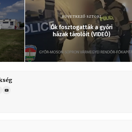
KÖVETKEZŐ SZTORI
a
Ők fosztogatták a győri
házak tárolóit (VIDEÓ)
kség