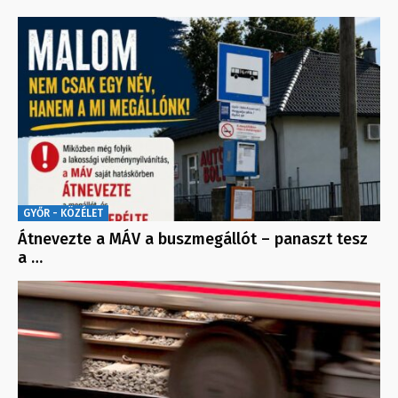
GYŐR - KÖZÉLET
Átnevezte a MÁV a buszmegállót – panaszt tesz
a …