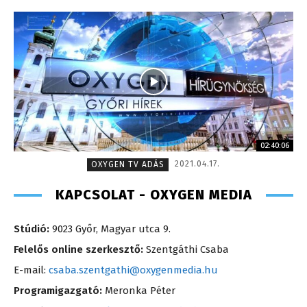
02:40:06
2021.04.17.
OXYGEN TV ADÁS
KAPCSOLAT - OXYGEN MEDIA
Stúdió:
9023 Győr, Magyar utca 9.
Felelős online szerkesztő:
Szentgáthi Csaba
E-mail:
csaba.szentgathi@oxygenmedia.hu
Programigazgató:
Meronka Péter