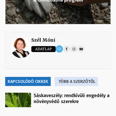
Szél Móni
ADATLAP
KAPCSOLÓDÓ CIKKEK
TÖBB A SZERZŐTŐL
Sáskaveszély: rendkívüli engedély a
növényvédő szerekre