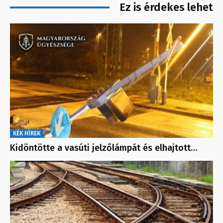
Ez is érdekes lehet
KÉK HÍREK
Kidöntötte a vasúti jelzőlámpát és elhajtott…