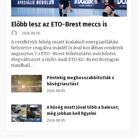
Előbb lesz az ETO-Brest meccs is
2026.08.05.
A rendkívüli hőség miatt kialakult energiaellátási
helyzetre reagálva másfél órával korábban rendezik
augusztus 7-i ETO–Brest felkészülési mérkőzést.
Megváltozott a Győri Audi ETO KC–Brest Bretagne
Handball...
Péntekig meghosszabbították s
hőségriasztást
2026.08.05.
A hőség miatt jóval több a baleset,
még jobban kell figyelni
2026.08.05.