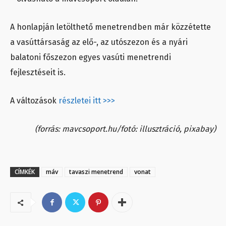
A honlapján letölthető menetrendben már közzétette
a vasúttársaság az elő-, az utószezon és a nyári
balatoni főszezon egyes vasúti menetrendi
fejlesztéseit is.
A változások
részletei itt >>>
(forrás: mavcsoport.hu/fotó: illusztráció, pixabay)
CÍMKÉK
máv
tavaszi menetrend
vonat