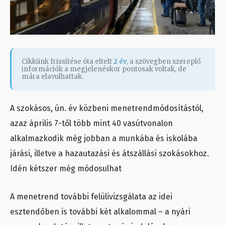
Cikkünk frissítése óta eltelt
2 év
, a szövegben szereplő
információk a megjelenéskor pontosak voltak, de
mára elavulhattak.
A szokásos, ún. év közbeni menetrendmódosítástól,
azaz április 7-től több mint 40 vasútvonalon
alkalmazkodik még jobban a munkába és iskolába
járási, illetve a hazautazási és átszállási szokásokhoz.
Idén kétszer még módosulhat
A menetrend további felülivizsgálata az idei
esztendőben is további két alkalommal – a nyári