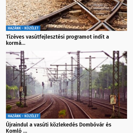
HAZÁNK - KÖZÉLET
Tízéves vasútfejlesztési programot indít a
kormá…
HAZÁNK - KÖZÉLET
Újraindul a vasúti közlekedés Dombóvár és
Komló …