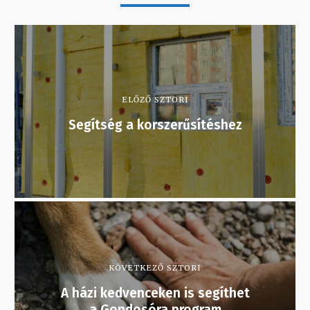
ELŐZŐ SZTORI
Segítség a korszerűsítéshez
KÖVETKEZŐ SZTORI
A házi kedvenceken is segíthet
a Gondosóra program