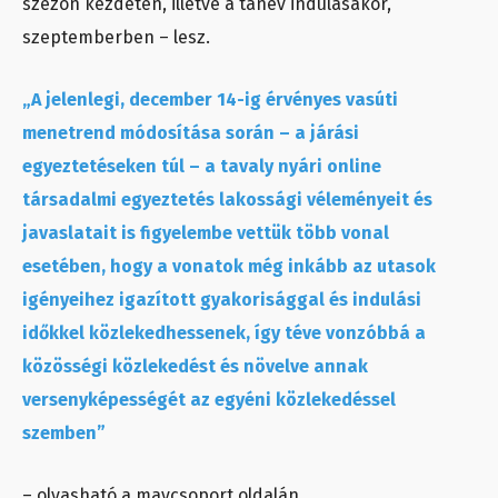
szezon kezdetén, illetve a tanév indulásakor,
szeptemberben – lesz.
„A jelenlegi, december 14-ig érvényes vasúti
menetrend módosítása során – a járási
egyeztetéseken túl – a tavaly nyári online
társadalmi egyeztetés lakossági véleményeit és
javaslatait is figyelembe vettük több vonal
esetében, hogy a vonatok még inkább az utasok
igényeihez igazított gyakorisággal és indulási
időkkel közlekedhessenek, így téve vonzóbbá a
közösségi közlekedést és növelve annak
versenyképességét az egyéni közlekedéssel
szemben”
– olvasható a mavcsoport oldalán.