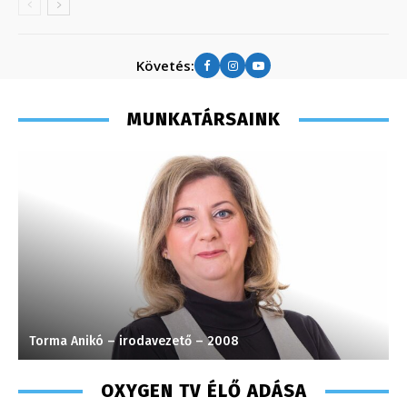
Követés:
MUNKATÁRSAINK
Torma Anikó – irodavezető – 2008
S
OXYGEN TV ÉLŐ ADÁSA