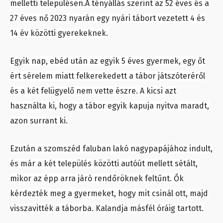
melletti településen.A tényállás szerint az 52 éves és a
27 éves nő 2023 nyarán egy nyári tábort vezetett 4 és
14 év közötti gyerekeknek.
Egyik nap, ebéd után az egyik 5 éves gyermek, egy őt
ért sérelem miatt felkerekedett a tábor játszóteréről
és a két felügyelő nem vette észre. A kicsi azt
használta ki, hogy a tábor egyik kapuja nyitva maradt,
azon surrant ki.
Ezután a szomszéd faluban lakó nagypapájához indult,
és már a két település közötti autóút mellett sétált,
mikor az épp arra járó rendőröknek feltűnt. Ők
kérdezték meg a gyermeket, hogy mit csinál ott, majd
visszavitték a táborba. Kalandja másfél óráig tartott.