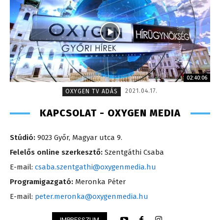
02:40:06
2021.04.17.
OXYGEN TV ADÁS
KAPCSOLAT - OXYGEN MEDIA
Stúdió:
9023 Győr, Magyar utca 9.
Felelős online szerkesztő:
Szentgáthi Csaba
E-mail:
csaba.szentgathi@oxygenmedia.hu
Programigazgató:
Meronka Péter
E-mail:
peter.meronka@oxygenmedia.hu
IMPRESSZUM