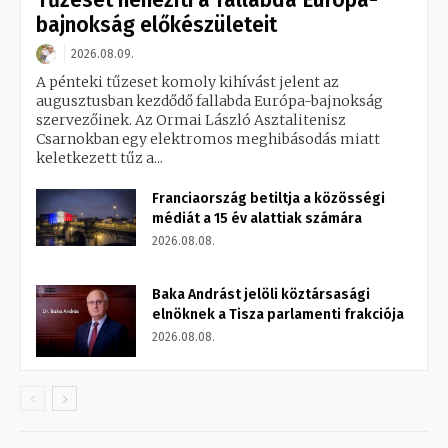
Tűzeset nehezíti a fallabda Európa-
bajnokság előkészületeit
2026.08.09.
A pénteki tűzeset komoly kihívást jelent az
augusztusban kezdődő fallabda Európa-bajnokság
szervezőinek. Az Ormai László Asztalitenisz
Csarnokban egy elektromos meghibásodás miatt
keletkezett tűz a...
Franciaország betiltja a közösségi
médiát a 15 év alattiak számára
2026.08.08.
Baka Andrást jelöli köztársasági
elnöknek a Tisza parlamenti frakciója
2026.08.08.