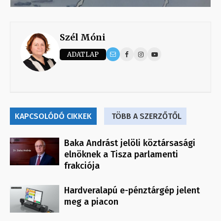
Szél Móni
ADATLAP
KAPCSOLÓDÓ CIKKEK
TÖBB A SZERZŐTŐL
Baka Andrást jelöli köztársasági
elnöknek a Tisza parlamenti
frakciója
Hardveralapú e-pénztárgép jelent
meg a piacon