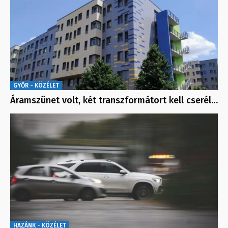
GYŐR - KÖZÉLET
Áramszünet volt, két transzformátort kell cserél…
HAZÁNK - KÖZÉLET