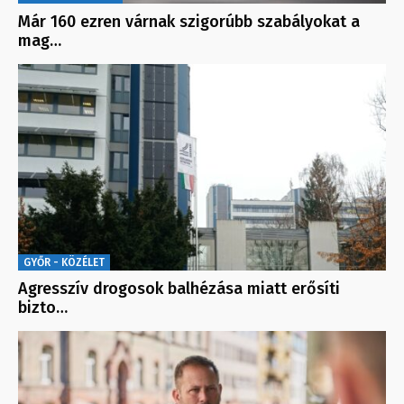
Már 160 ezren várnak szigorúbb szabályokat a
mag…
GYŐR - KÖZÉLET
Agresszív drogosok balhézása miatt erősíti
bizto…