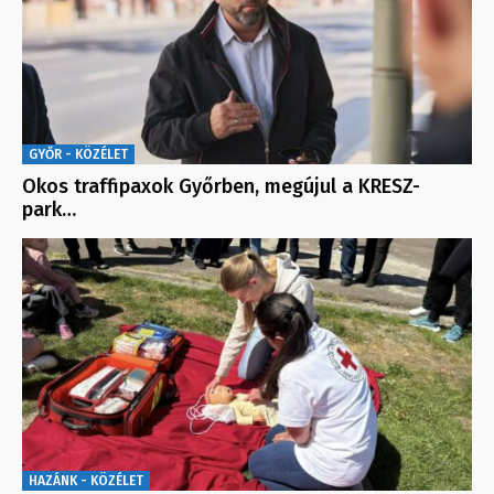
GYŐR - KÖZÉLET
Okos traffipaxok Győrben, megújul a KRESZ-
park…
HAZÁNK - KÖZÉLET