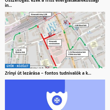
Összefogás: ezek a friss energiatakarékossági
in…
GYŐR - KÖZÉLET
Zrínyi út lezárása – fontos tudnivalók a k…