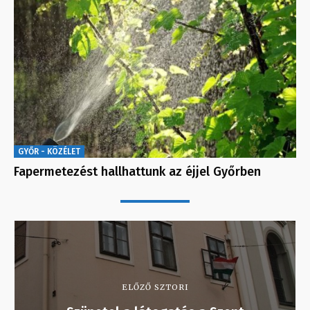
GYŐR - KÖZÉLET
Fapermetezést hallhattunk az éjjel Győrben
ELŐZŐ SZTORI