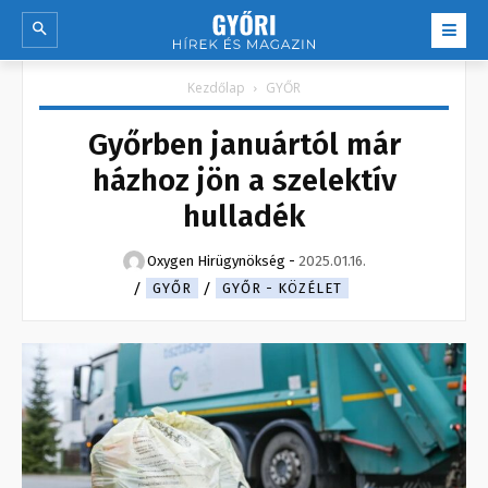
Kezdőlap
GYŐR
Győrben januártól már
házhoz jön a szelektív
hulladék
Oxygen Hirügynökség
-
2025.01.16.
GYŐR
GYŐR - KÖZÉLET