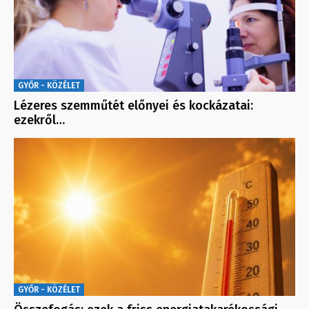
GYŐR - KÖZÉLET
Lézeres szemműtét előnyei és kockázatai:
ezekről…
GYŐR - KÖZÉLET