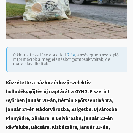
Cikkünk frissítése óta eltelt
2 év
, a szövegben szereplő
információk a megjelenéskor pontosak voltak, de
mára elavulhattak.
Közzétette a házhoz érkező szelektív
hulladékgyűjtés új naptárát a GYHG. E szerint
Győrben január 20-án, hétfőn Győrszentivánra,
január 21-én Nádorvárosba, Szigetbe, Újvárosba,
Pinnyédre, Sárásra, a Belvárosba, január 22-én
Révfaluba, Bácsára, Kisbácsára, január 23-án,