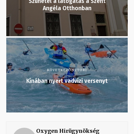
Szünetel a látogatás a Szent
Angéla Otthonban
KÖVETKEZŐ SZTORI
Kínában nyert vadvízi versenyt
Oxygen Hirügynökség