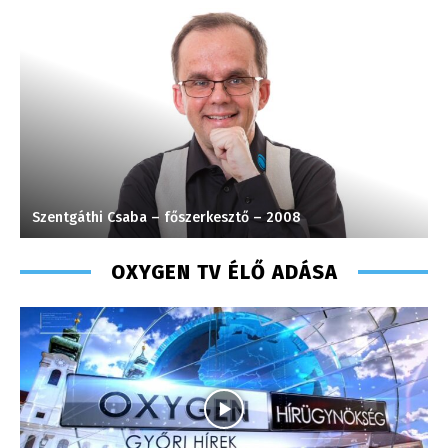
Süli Gabriella – sales manager – 2013
T
OXYGEN TV ÉLŐ ADÁSA