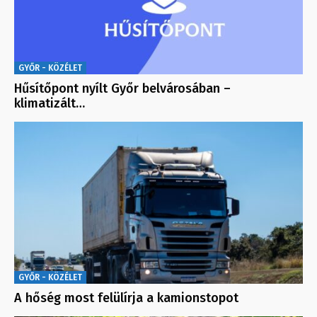
GYŐR - KÖZÉLET
Hűsítőpont nyílt Győr belvárosában –
klimatizált…
GYŐR - KÖZÉLET
A hőség most felülírja a kamionstopot