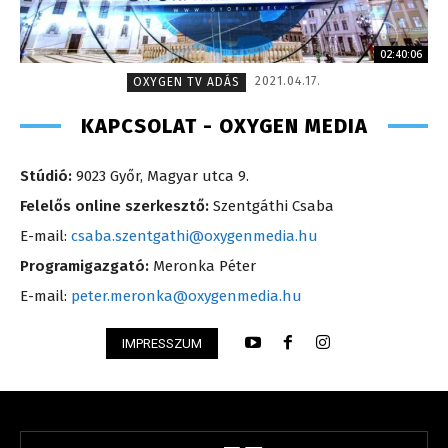
02:40:06
2021.04.17.
OXYGEN TV ADÁS
KAPCSOLAT - OXYGEN MEDIA
Stúdió:
9023 Győr, Magyar utca 9.
Felelős online szerkesztő:
Szentgáthi Csaba
E-mail:
csaba.szentgathi@oxygenmedia.hu
Programigazgató:
Meronka Péter
E-mail:
peter.meronka@oxygenmedia.hu
IMPRESSZUM