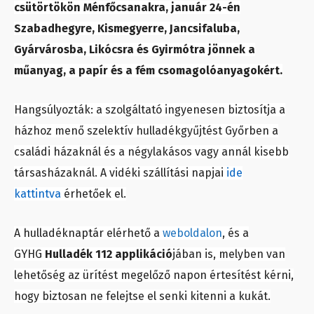
csütörtökön Ménfőcsanakra, január 24-én
Szabadhegyre, Kismegyerre, Jancsifaluba,
Gyárvárosba, Likócsra és Gyirmótra jönnek a
műanyag, a papír és a fém csomagolóanyagokért.
Hangsúlyozták: a szolgáltató ingyenesen biztosítja a
házhoz menő szelektív hulladékgyűjtést Győrben a
családi házaknál és a négylakásos vagy annál kisebb
társasházaknál. A vidéki szállítási napjai
ide
kattintva
érhetőek el.
A hulladéknaptár elérhető a
weboldalon
, és a
GYHG
Hulladék 112 applikáció
jában is, melyben van
lehetőség az ürítést megelőző napon értesítést kérni,
hogy biztosan ne felejtse el senki kitenni a kukát.