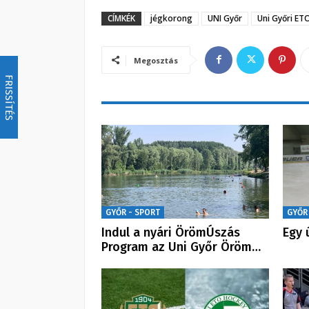
CÍMKÉK
jégkorong
UNI Győr
Uni Győri ET
Megosztás
FRISSÍTÉS
GYŐR - SPORT
GYŐR
Indul a nyári ÖrömÚszás
Egy 
Program az Uni Győr Öröm…