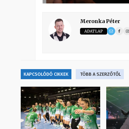
Meronka Péter
ADATLAP
KAPCSOLÓDÓ CIKKEK
TÖBB A SZERZŐTŐL