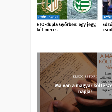
GYŐR - SPORT
GYŐR
ETO-dupla Győrben: egy jegy,
Edző
két meccs
csod
ELŐZŐ SZTORI
Ma van a magyar költész
napja!