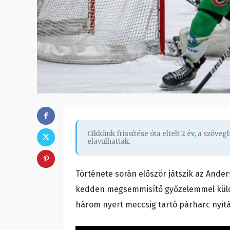
Cikkünk frissítése óta eltelt
2 év
, a szöve
elavulhattak.
Története során először játszik az Ande
kedden megsemmisítő győzelemmel küldté
három nyert meccsig tartó párharc nyit