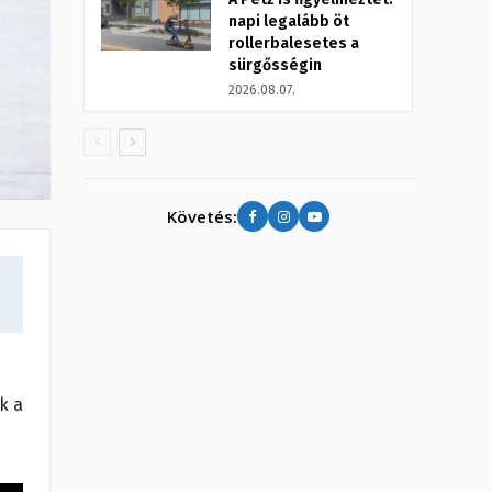
napi legalább öt
rollerbalesetes a
sürgősségin
2026.08.07.
Követés:
a
k a