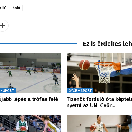
O HC
hoki
Ez is érdekes le
 - SPORT
GYŐR - SPORT
újabb lépés a trófea felé
Tizenöt forduló óta képtel
nyerni az UNI Győr…