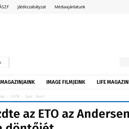
ÁSZF
Játékszabályzat
Médiaajánlatunk
R
MAGAZINJAINK
IMAGE FILMJEINK
LIFE MAGAZIN
lap
GYŐR
Győr - Sport
dte az ETO az Anderse
a döntőjét