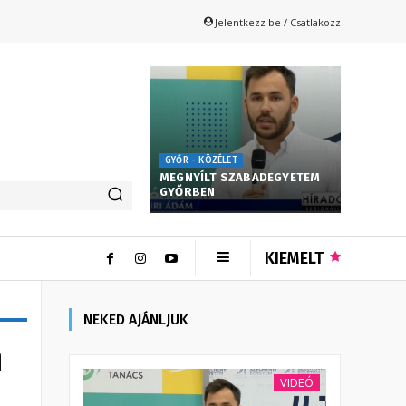
Jelentkezz be / Csatlakozz
GYŐR - KÖZÉLET
MEGNYÍLT SZABADEGYETEM
GYŐRBEN
KIEMELT
NEKED AJÁNLJUK
n
VIDEÓ