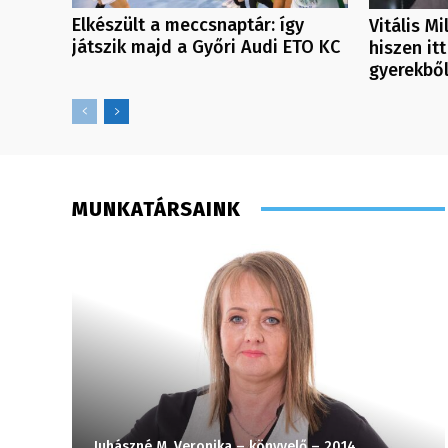
Elkészült a meccsnaptár: így
Vitális M
játszik majd a Győri Audi ETO KC
hiszen itt
gyerekbő
MUNKATÁRSAINK
Juhászné M. Veronika – könyvelő – 2014