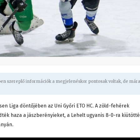
gben szereplő információk a megjelenéskor pontosak voltak, de már
rsen Liga döntőjében az Uni Győri ETO HC. A zöld-fehérek
k haza a jászberényieket, a Lehelt ugyanis 8-0-ra kiütötté
ányán.