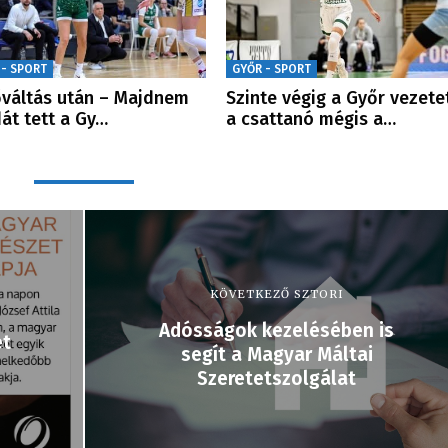
 - SPORT
GYŐR - SPORT
váltás után – Majdnem
Szinte végig a Győr vezetet
át tett a Gy…
a csattanó mégis a…
KÖVETKEZŐ SZTORI
Adósságok kezelésében is
et
segít a Magyar Máltai
Szeretetszolgálat