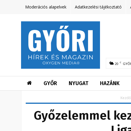
Moderációs alapelvek
Adatkezelési tájékoztató
C
20
GYŐ
GYŐR
NYUGAT
HAZÁNK
Kezdő
Győzelemmel kez
Lig