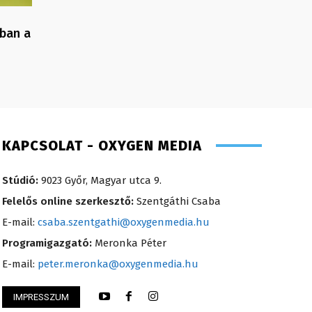
gban a
KAPCSOLAT - OXYGEN MEDIA
Stúdió:
9023 Győr, Magyar utca 9.
Felelős online szerkesztő:
Szentgáthi Csaba
E-mail:
csaba.szentgathi@oxygenmedia.hu
Programigazgató:
Meronka Péter
E-mail:
peter.meronka@oxygenmedia.hu
IMPRESSZUM
i Mária – értékesítési vezető – 2014
Kőműves Krisztián 