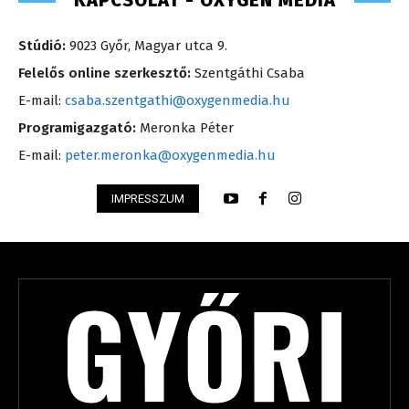
KAPCSOLAT - OXYGEN MEDIA
Stúdió:
9023 Győr, Magyar utca 9.
Felelős online szerkesztő:
Szentgáthi Csaba
E-mail:
csaba.szentgathi@oxygenmedia.hu
Programigazgató:
Meronka Péter
E-mail:
peter.meronka@oxygenmedia.hu
IMPRESSZUM