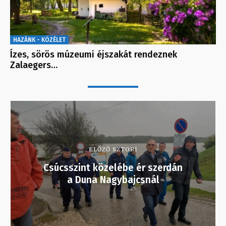
HAZÁNK - KÖZÉLET
Ízes, sörös múzeumi éjszakát rendeznek
Zalaegers…
ELŐZŐ SZTORI
Csúcsszint közelébe ér szerdán
a Duna Nagybajcsnál