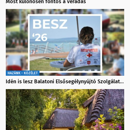
Most különösen fontos a véradás
HAZÁNK - KÖZÉLET
Idén is lesz Balatoni Elsősegélynyújtó Szolgálat…