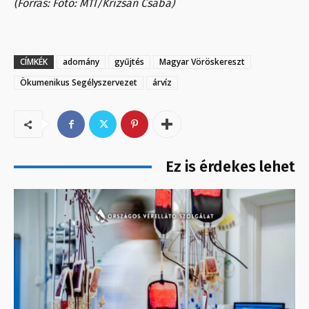
(Forrás: Fotó: MTI/Krizsán Csaba)
CÍMKÉK
adomány
gyűjtés
Magyar Vöröskereszt
Ökumenikus Segélyszervezet
árvíz
Ez is érdekes lehet