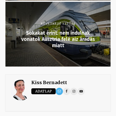
KÖVETKEZŐ SZTORI
Sokakat érint: nem indulnak
vonatok Ausztria felé aiz áradás
miatt
Kiss Bernadett
ADATLAP