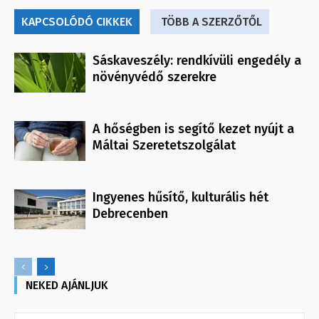
KAPCSOLÓDÓ CIKKEK
TÖBB A SZERZŐTŐL
Sáskaveszély: rendkívüli engedély a
növényvédő szerekre
A hőségben is segítő kezet nyújt a
Máltai Szeretetszolgálat
Ingyenes hűsítő, kulturális hét
Debrecenben
NEKED AJÁNLJUK