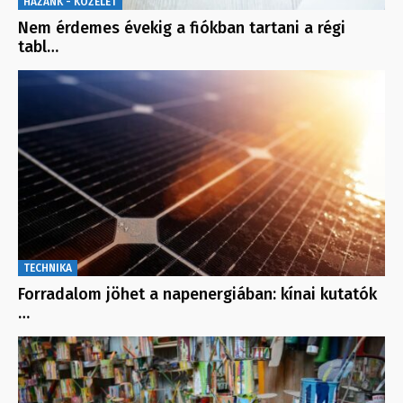
HAZÁNK - KÖZÉLET
Nem érdemes évekig a fiókban tartani a régi
tabl…
TECHNIKA
Forradalom jöhet a napenergiában: kínai kutatók
…