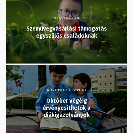
ELŐZŐ SZTORI
Szemüvegvásárlási támogatás
egyszülős családoknak
KÖVETKEZŐ SZTORI
Október végéig
érvényesíthetők a
diákigazolványok