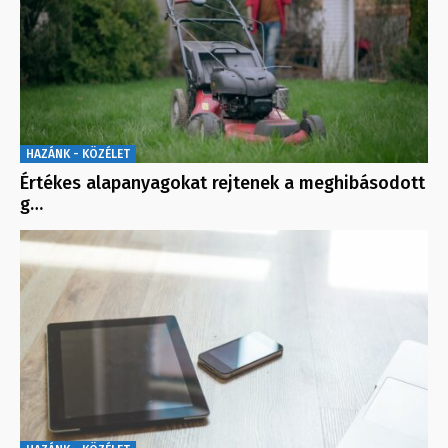
HAZÁNK - KÖZÉLET
Értékes alapanyagokat rejtenek a meghibásodott
g…