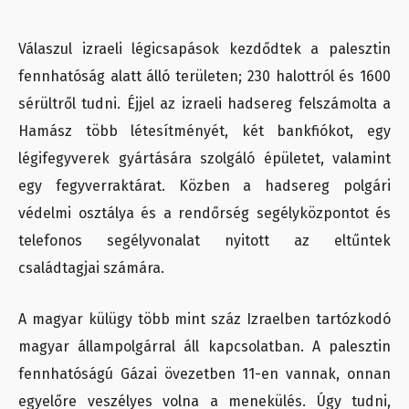
Válaszul izraeli légicsapások kezdődtek a palesztin
fennhatóság alatt álló területen; 230 halottról és 1600
sérültről tudni. Éjjel az izraeli hadsereg felszámolta a
Hamász több létesítményét, két bankfiókot, egy
légifegyverek gyártására szolgáló épületet, valamint
egy fegyverraktárat. Közben a hadsereg polgári
védelmi osztálya és a rendőrség segélyközpontot és
telefonos segélyvonalat nyitott az eltűntek
családtagjai számára.
A magyar külügy több mint száz Izraelben tartózkodó
magyar állampolgárral áll kapcsolatban. A palesztin
fennhatóságú Gázai övezetben 11-en vannak, onnan
egyelőre veszélyes volna a menekülés. Úgy tudni,