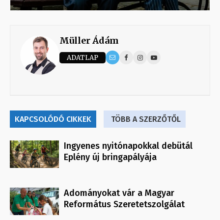
Müller Ádám
ADATLAP
KAPCSOLÓDÓ CIKKEK
TÖBB A SZERZŐTŐL
Ingyenes nyitónapokkal debütál
Eplény új bringapályája
Adományokat vár a Magyar
Református Szeretetszolgálat