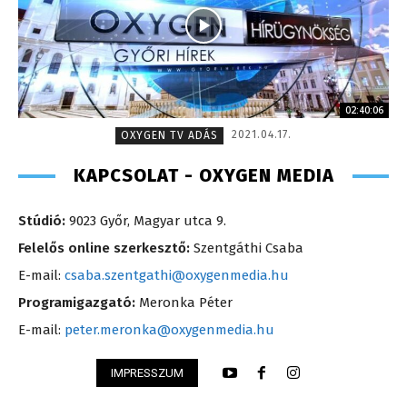
02:40:06
2021.04.17.
OXYGEN TV ADÁS
KAPCSOLAT - OXYGEN MEDIA
Stúdió:
9023 Győr, Magyar utca 9.
Felelős online szerkesztő:
Szentgáthi Csaba
E-mail:
csaba.szentgathi@oxygenmedia.hu
Programigazgató:
Meronka Péter
E-mail:
peter.meronka@oxygenmedia.hu
IMPRESSZUM