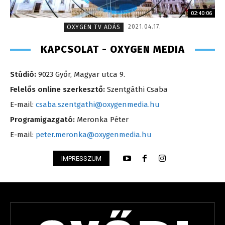
02:40:06
2021.04.17.
OXYGEN TV ADÁS
KAPCSOLAT - OXYGEN MEDIA
Stúdió:
9023 Győr, Magyar utca 9.
Felelős online szerkesztő:
Szentgáthi Csaba
E-mail:
csaba.szentgathi@oxygenmedia.hu
Programigazgató:
Meronka Péter
E-mail:
peter.meronka@oxygenmedia.hu
IMPRESSZUM