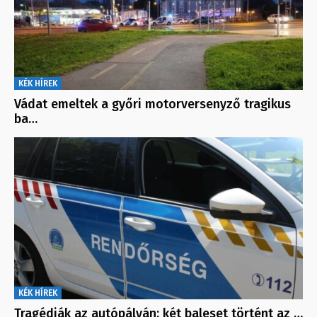
KÉK HÍREK
Vádat emeltek a győri motorversenyző tragikus
ba…
KÉK HÍREK
Tragédiák az autópályán: két baleset történt az …