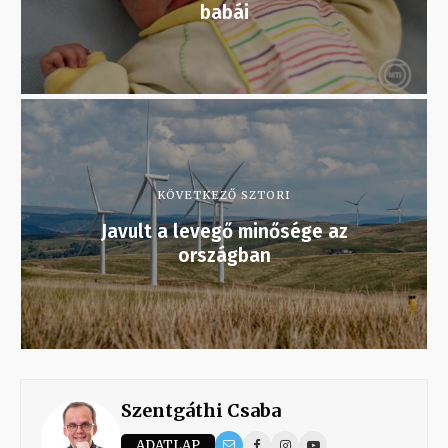
babái
KÖVETKEZŐ SZTORI
Javult a levegő minősége az
országban
Szentgáthi Csaba
ADATLAP