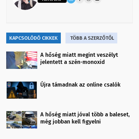
KAPCSOLÓDÓ CIKKEK
TÖBB A SZERZŐTŐL
A hőség miatt megint veszélyt
jelentett a szén-monoxid
Újra támadnak az online csalók
A hőség miatt jóval több a baleset,
még jobban kell figyelni