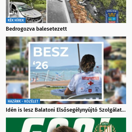
KÉK HÍREK
Bedrogozva balesetezett
HAZÁNK - KÖZÉLET
Idén is lesz Balatoni Elsősegélynyújtó Szolgálat…