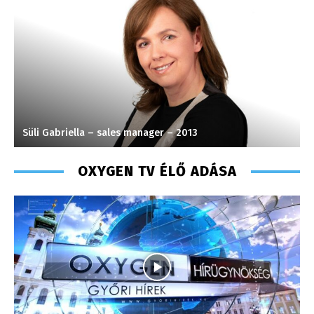
Monoczki Mária – értékesítési vezető – 2014
P
OXYGEN TV ÉLŐ ADÁSA