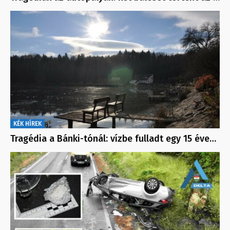
KÉK HÍREK
Tragédia a Bánki-tónál: vízbe fulladt egy 15 éve…