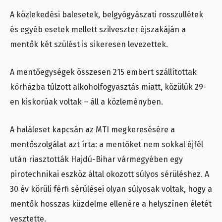
A közlekedési balesetek, belgyógyászati rosszullétek
és egyéb esetek mellett szilveszter éjszakáján a
mentők két szülést is sikeresen levezettek.
A mentőegységek összesen 215 embert szállítottak
kórházba túlzott alkoholfogyasztás miatt, közülük 29-
en kiskorúak voltak – áll a közleményben.
A haláleset kapcsán az MTI megkeresésére a
mentőszolgálat azt írta: a mentőket nem sokkal éjfél
után riasztották Hajdú-Bihar vármegyében egy
pirotechnikai eszköz által okozott súlyos sérüléshez. A
30 év körüli férfi sérülései olyan súlyosak voltak, hogy a
mentők hosszas küzdelme ellenére a helyszínen életét
vesztette.