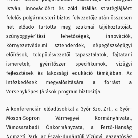
István, innovációért és zöld átállás stratégiájáért
felelős polgármesteri biztos felvezetője után összesen
hét előadó tartotta meg szakmai tájékoztatóját,
szúnyoggyérítési lehetőségek, innovációk,
környezetvédelmi sztenderdek, népegészségügyi
előírások, településvezetői tapasztalatok, fajtatani
ismeretek, gyérítőszer specifikumok, vízügyi
fejlesztések és lakossági edukáció témájában. Az
intézkedések megvalósítására a forrást a
Versenyképes Járások program biztosítja.
A konferencián előadásokkal a Győr-Szol Zrt., a Győr-
Moson-Sopron Vármegyei Kormányhivatal,
Vámosszabadi Önkormányzata, a Fertő-Hanság
Nemzeti Park, az Észak-dunántúli Vízügyi Igazgatóság