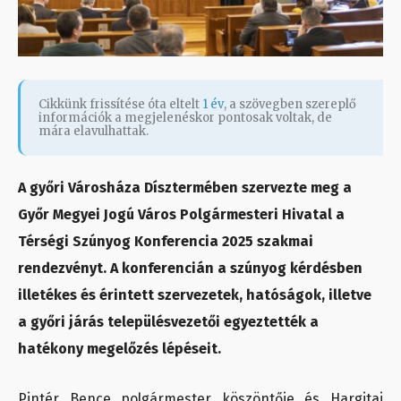
Cikkünk frissítése óta eltelt
1 év
, a szövegben szereplő
információk a megjelenéskor pontosak voltak, de
mára elavulhattak.
A győri Városháza Dísztermében szervezte meg a
Győr Megyei Jogú Város Polgármesteri Hivatal a
Térségi Szúnyog Konferencia 2025 szakmai
rendezvényt. A konferencián a szúnyog kérdésben
illetékes és érintett szervezetek, hatóságok, illetve
a győri járás településvezetői egyeztették a
hatékony megelőzés lépéseit.
Pintér Bence polgármester köszöntője és Hargitai