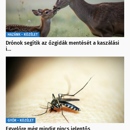
HAZÁNK - KÖZÉLET
Drónok segítik az őzgidák mentését a kaszálási
i…
GYŐR - KÖZÉLET
Egyelőre még mindig nincs jelentős