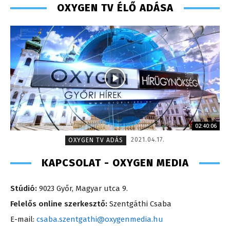
OXYGEN TV ÉLŐ ADÁSA
02:40:06
2021.04.17.
OXYGEN TV ADÁS
KAPCSOLAT - OXYGEN MEDIA
Stúdió:
9023 Győr, Magyar utca 9.
Felelős online szerkesztő:
Szentgáthi Csaba
E-mail:
csaba.szentgathi@oxygenmedia.hu