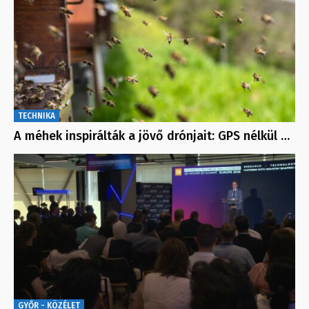
TECHNIKA
A méhek inspirálták a jövő drónjait: GPS nélkül …
GYŐR - KÖZÉLET