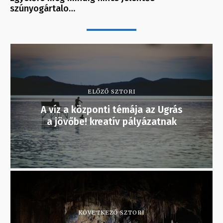
szúnyogártalo…
ELŐZŐ SZTORI
A víz a központi témája az Ugrás
a jövőbe! kreatív pályázatnak
KÖVETKEZŐ SZTORI