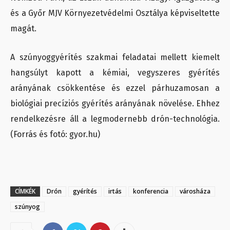
és a Győr MJV Környezetvédelmi Osztálya képviseltette
magát.
A szúnyoggyérítés szakmai feladatai mellett kiemelt
hangsúlyt kapott a kémiai, vegyszeres gyérítés
arányának csökkentése és ezzel párhuzamosan a
biológiai precíziós gyérítés arányának növelése. Ehhez
rendelkezésre áll a legmodernebb drón-technológia.
(Forrás és fotó: gyor.hu)
CÍMKÉK
Drón
gyérítés
irtás
konferencia
városháza
szúnyog