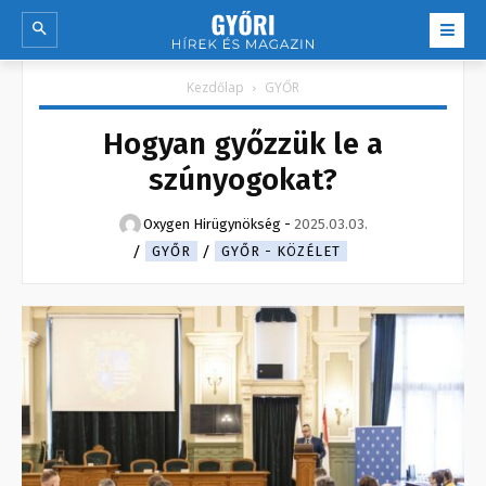
Kezdőlap
GYŐR
Hogyan győzzük le a
szúnyogokat?
Oxygen Hirügynökség
-
2025.03.03.
GYŐR
GYŐR - KÖZÉLET