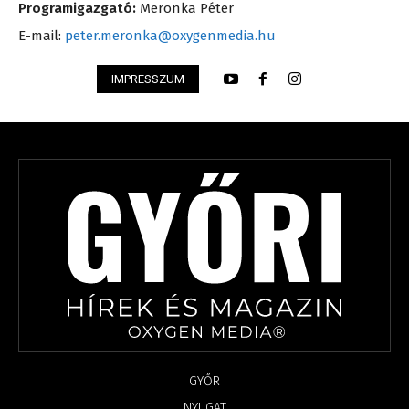
Programigazgató:
Meronka Péter
E-mail:
peter.meronka@oxygenmedia.hu
IMPRESSZUM
GYŐR
NYUGAT