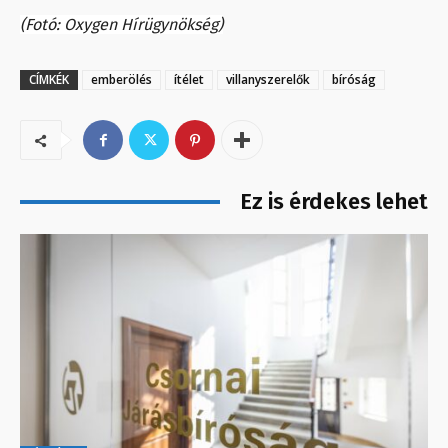
(Fotó: Oxygen Hírügynökség)
CÍMKÉK
emberölés
ítélet
villanyszerelők
bíróság
Ez is érdekes lehet