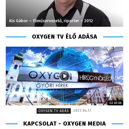
Kis Gábor – főműsorvezető, riporter – 2012
H
OXYGEN TV ÉLŐ ADÁSA
02:40:06
2021.04.17.
OXYGEN TV ADÁS
KAPCSOLAT - OXYGEN MEDIA