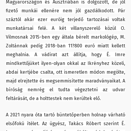
Magyarországon és Ausztriában is dolgozott, de jól
fizető munkái ellenére nem jól gazdálkodott. Pár
száztól akár ezer euróig terjedő tartozásai voltak
munkatársai felé. A két villanyszerelő közül O.
Vilmosnak 2015-ben egy általa bérelt markológép, M.
Zoltánnak pedig 2018-ban 11?800 euró miatt kellett
meghalnia. A vádirat azt állítja, hogy É. Imre
mindkettőjüket ilyen-olyan okkal az Ikrényhez közeli,
abdai kertjébe csalta, ott ismeretlen módon megölte,
majd elrejtette és megsemmisítette maradványaikat. A
bíróság nemrég el tudta végeztetni az udvar
feltárását, de a holttestek nem kerültek elő.
A 2021 nyara óta tartó büntetőperben holnap várható
elsőfokú ítélet. Az ügyész, Takács Róbert szerint É.