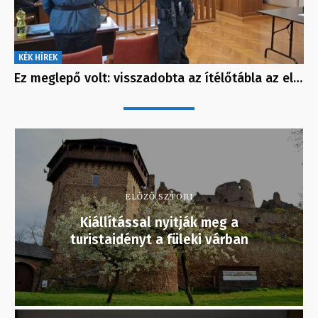
KÉK HÍREK
Ez meglepő volt: visszadobta az ítélőtábla az el…
ELŐZŐ SZTORI
Kiállítással nyitják meg a
turistaidényt a füleki várban