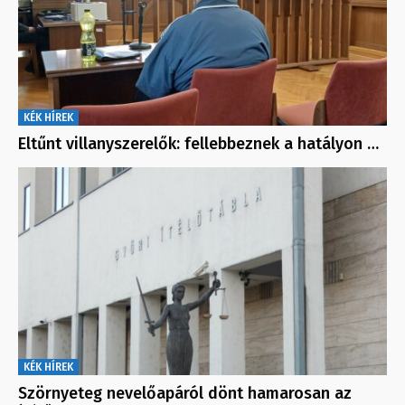
KÉK HÍREK
Eltűnt villanyszerelők: fellebbeznek a hatályon …
KÉK HÍREK
Szörnyeteg nevelőapáról dönt hamarosan az