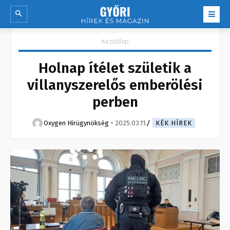
Kezdőlap
Holnap ítélet születik a
villanyszerelős emberölési
perben
Oxygen Hirügynökség
-
2025.03.11.
KÉK HÍREK