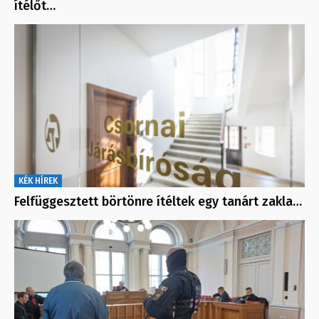
ítélőt…
KÉK HÍREK
Felfüggesztett börtönre ítéltek egy tanárt zakla…