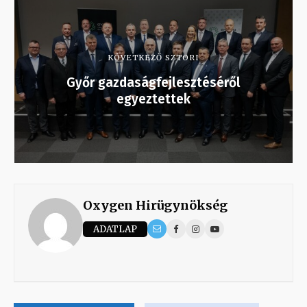
KÖVETKEZŐ SZTORI
Győr gazdaságfejlesztéséről
egyeztettek
Oxygen Hirügynökség
ADATLAP