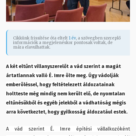
Cikkünk frissítése óta eltelt
1 év
, a szövegben szereplő
információk a megjelenéskor pontosak voltak, de
mára elavulhattak.
A két eltűnt villanyszerelőt a vád szerint a magát
ártatlannak valló É. Imre ölte meg. Úgy vádolják
emberöléssel, hogy feltételezett áldozatainak
holtteste még mindig nem került elő, de nyomtalan
eltűnésükből és egyéb jelekből a vádhatóság mégis
arra következtet, hogy gyilkosság áldozatául estek.
A vád szerint É. Imre építési vállalkozóként