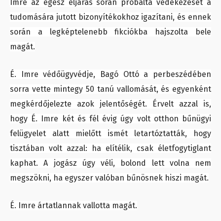
Imre az egész eljárás során próbálta védekezését a
tudomására jutott bizonyítékokhoz igazítani, és ennek
során a legképtelenebb fikciókba hajszolta bele
magát.
É. Imre védőügyvédje, Bagó Ottó a perbeszédében
sorra vette mintegy 50 tanú vallomását, és egyenként
megkérdőjelezte azok jelentőségét. Érvelt azzal is,
hogy É. Imre két és fél évig úgy volt otthon bűnügyi
felügyelet alatt mielőtt ismét letartóztatták, hogy
tisztában volt azzal: ha elítélik, csak életfogytiglant
kaphat. A jogász úgy véli, bolond lett volna nem
megszökni, ha egyszer valóban bűnösnek hiszi magát.
É. Imre ártatlannak vallotta magát.