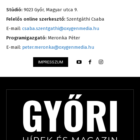
Stúdió:
9023 Győr, Magyar utca 9.
Felelős online szerkesztő:
Szentgáthi Csaba
E-mail:
csaba.szentgathi@oxygenmedia.hu
Programigazgató:
Meronka Péter
E-mail:
peter.meronka@oxygenmedia.hu
IMPRESSZUM