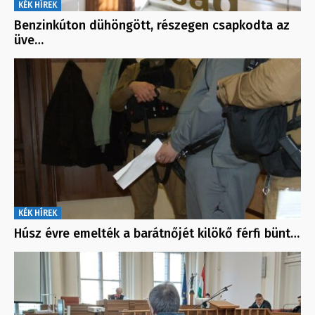
KÉK HÍREK
Benzinkúton dühöngött, részegen csapkodta az
üve…
KÉK HÍREK
Húsz évre emelték a barátnőjét kilökő férfi bünt…