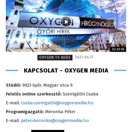
02:40:06
2021.04.17.
OXYGEN TV ADÁS
KAPCSOLAT - OXYGEN MEDIA
Stúdió:
9023 Győr, Magyar utca 9.
Felelős online szerkesztő:
Szentgáthi Csaba
E-mail:
csaba.szentgathi@oxygenmedia.hu
Programigazgató:
Meronka Péter
E-mail:
peter.meronka@oxygenmedia.hu