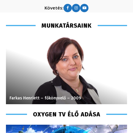
Követés:
MUNKATÁRSAINK
Farkas Henriett – főkönyvelő – 2009
P
OXYGEN TV ÉLŐ ADÁSA