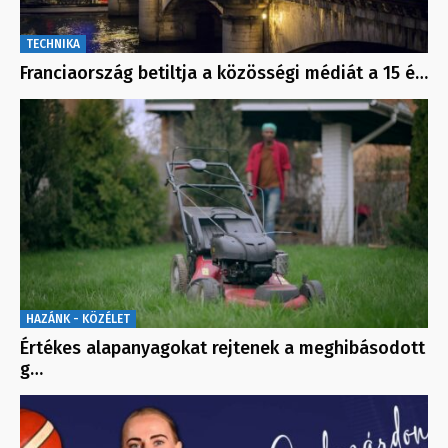
TECHNIKA
Franciaország betiltja a közösségi médiát a 15 é…
HAZÁNK - KÖZÉLET
Értékes alapanyagokat rejtenek a meghibásodott
g…