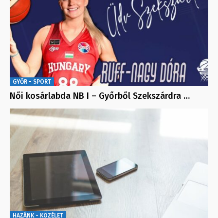
GYŐR - SPORT
Női kosárlabda NB I – Győrből Szekszárdra …
HAZÁNK - KÖZÉLET