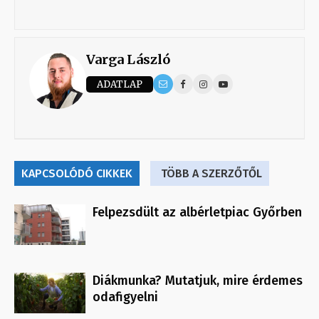
Varga László
ADATLAP
KAPCSOLÓDÓ CIKKEK
TÖBB A SZERZŐTŐL
Felpezsdült az albérletpiac Győrben
Diákmunka? Mutatjuk, mire érdemes
odafigyelni