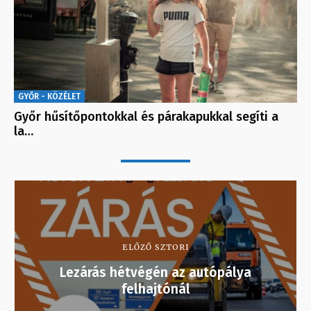
GYŐR - KÖZÉLET
Győr hűsítőpontokkal és párakapukkal segíti a
la…
ELŐZŐ SZTORI
Lezárás hétvégén az autópálya
felhajtónál