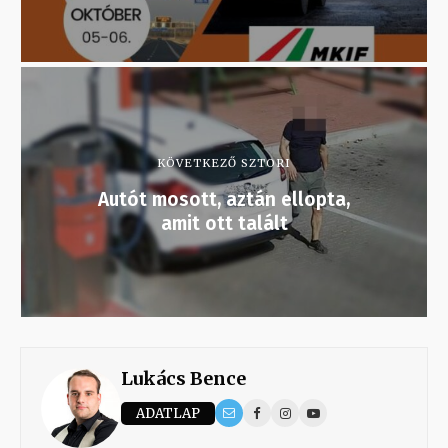
KÖVETKEZŐ SZTORI
Autót mosott, aztán ellopta,
amit ott talált
Lukács Bence
ADATLAP