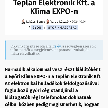
Teplán Elektronik Kft. a
Klíma EXPO-n
Lukács Bence
Varga László
-
2024.10.04.
GYŐR
GYŐR - GAZDASÁG
Cikkünk frissítése óta eltelt
2 év
, a szövegben szereplő
információk a megjelenéskor pontosak voltak, de
mára elavulhattak.
Harmadik alkalommal vesz részt kiállítóként
a Győri Klíma EXPO-n a Teplán Elektronik Kft.
Az elektronikai hulladékok feldolgozásával
foglalkozó győri cég standjánál a
kilátogatók régi telefonokat dobhatnak
célba, közben pedig megismerhetik, hogyan