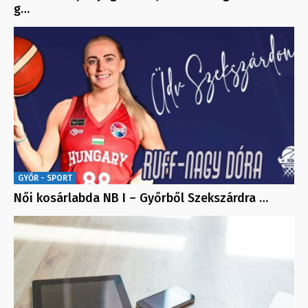
g…
GYŐR - SPORT
Női kosárlabda NB I – Győrből Szekszárdra …