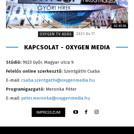
02:40:06
2021.04.17.
OXYGEN TV ADÁS
KAPCSOLAT - OXYGEN MEDIA
Stúdió:
9023 Győr, Magyar utca 9.
Felelős online szerkesztő:
Szentgáthi Csaba
E-mail:
csaba.szentgathi@oxygenmedia.hu
Programigazgató:
Meronka Péter
E-mail:
peter.meronka@oxygenmedia.hu
IMPRESSZUM