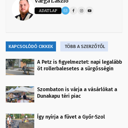
Varga László
ADATLAP
KAPCSOLÓDÓ CIKKEK
TÖBB A SZERZŐTŐL
A Petz is figyelmeztet: napi legalább
öt rollerbalesetes a sürgősségin
Szombaton is várja a vásárlókat a
Dunakapu téri piac
Így nyírja a füvet a Győr-Szol