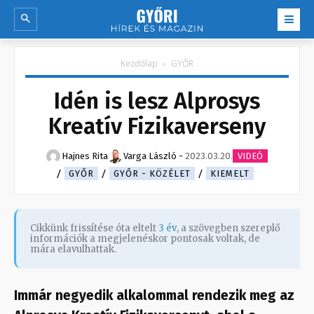
Kezdőlap
GYŐR
Idén is lesz Alprosys
Kreatív Fizikaverseny
Hajnes Rita
Varga László
-
2023.03.20.
VIDEÓ
GYŐR
GYŐR - KÖZÉLET
KIEMELT
Cikkünk frissítése óta eltelt
3 év
, a szövegben szereplő
információk a megjelenéskor pontosak voltak, de
mára elavulhattak.
Immár negyedik alkalommal rendezik meg az