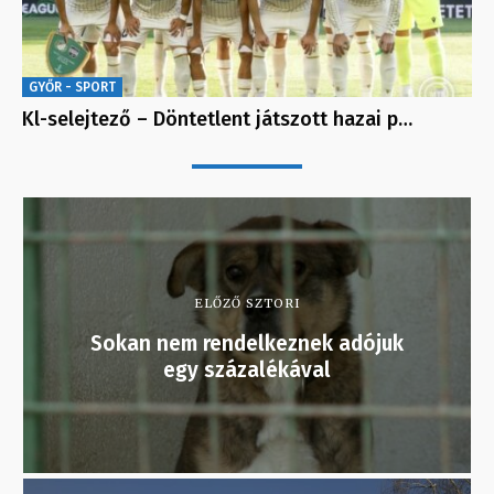
GYŐR - SPORT
Kl-selejtező – Döntetlent játszott hazai p…
ELŐZŐ SZTORI
Sokan nem rendelkeznek adójuk
egy százalékával