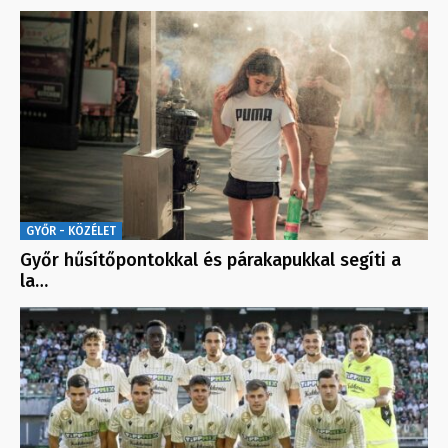
GYŐR - KÖZÉLET
Győr hűsítőpontokkal és párakapukkal segíti a
la…