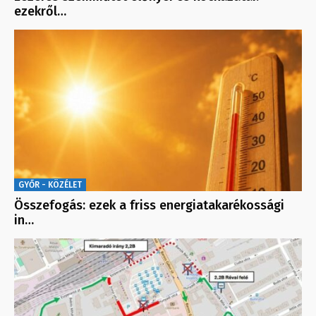
ezekről…
GYŐR - KÖZÉLET
Összefogás: ezek a friss energiatakarékossági
in…