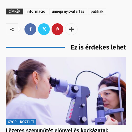
CÍMKÉK
információ
ünnepi nyitvatartás
patikák
Ez is érdekes lehet
GYŐR - KÖZÉLET
Lézeres szemműtét előnyei és kockázatai: