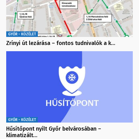
GYŐR - KÖZÉLET
Zrínyi út lezárása – fontos tudnivalók a k…
GYŐR - KÖZÉLET
Hűsítőpont nyílt Győr belvárosában –
klimatizált…