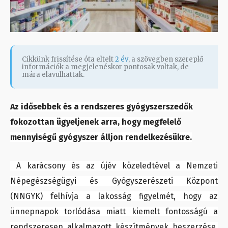
Cikkünk frissítése óta eltelt
2 év
, a szövegben szereplő
információk a megjelenéskor pontosak voltak, de
mára elavulhattak.
Az idősebbek és a rendszeres gyógyszerszedők
fokozottan ügyeljenek arra, hogy megfelelő
mennyiségű gyógyszer álljon rendelkezésükre.
A karácsony és az újév közeledtével a Nemzeti
Népegészségügyi és Gyógyszerészeti Központ
(NNGYK) felhívja a lakosság figyelmét, hogy az
ünnepnapok torlódása miatt kiemelt fontosságú a
rendszeresen alkalmazott készítmények beszerzése,