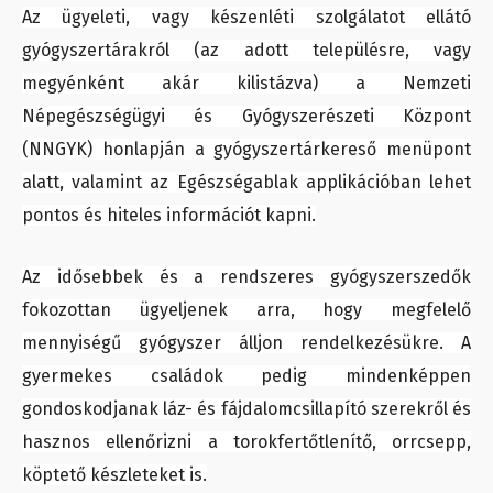
Az ügyeleti, vagy készenléti szolgálatot ellátó
gyógyszertárakról (az adott településre, vagy
megyénként akár kilistázva) a Nemzeti
Népegészségügyi és Gyógyszerészeti Központ
(NNGYK) honlapján a gyógyszertárkereső menüpont
alatt, valamint az Egészségablak applikációban lehet
pontos és hiteles információt kapni.
Az idősebbek és a rendszeres gyógyszerszedők
fokozottan ügyeljenek arra, hogy megfelelő
mennyiségű gyógyszer álljon rendelkezésükre. A
gyermekes családok pedig mindenképpen
gondoskodjanak láz- és fájdalomcsillapító szerekről és
hasznos ellenőrizni a torokfertőtlenítő, orrcsepp,
köptető készleteket is.