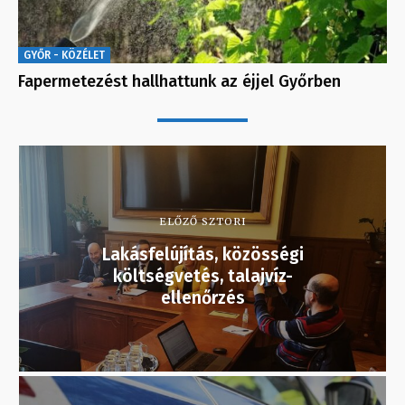
GYŐR - KÖZÉLET
Fapermetezést hallhattunk az éjjel Győrben
ELŐZŐ SZTORI
Lakásfelújítás, közösségi
költségvetés, talajvíz-
ellenőrzés