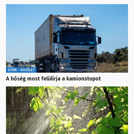
GYŐR - KÖZÉLET
A hőség most felülírja a kamionstopot