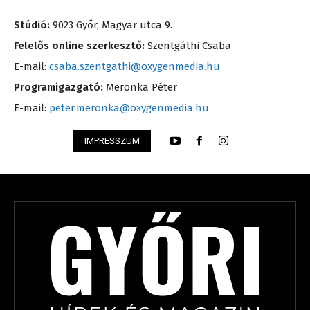
Stúdió:
9023 Győr, Magyar utca 9.
Felelős online szerkesztő:
Szentgáthi Csaba
E-mail:
csaba.szentgathi@oxygenmedia.hu
Programigazgató:
Meronka Péter
E-mail:
peter.meronka@oxygenmedia.hu
IMPRESSZUM