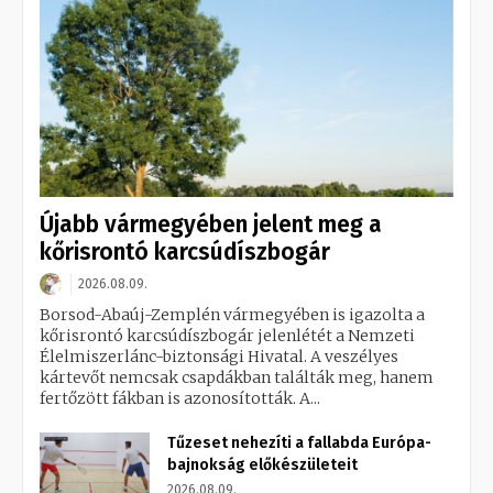
Újabb vármegyében jelent meg a
kőrisrontó karcsúdíszbogár
2026.08.09.
Borsod-Abaúj-Zemplén vármegyében is igazolta a
kőrisrontó karcsúdíszbogár jelenlétét a Nemzeti
Élelmiszerlánc-biztonsági Hivatal. A veszélyes
kártevőt nemcsak csapdákban találták meg, hanem
fertőzött fákban is azonosították. A...
Tűzeset nehezíti a fallabda Európa-
bajnokság előkészületeit
2026.08.09.