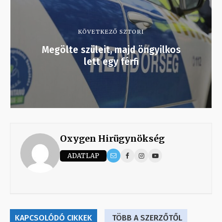
KÖVETKEZŐ SZTORI
Megölte szüleit, majd öngyilkos
lett egy férfi
Oxygen Hirügynökség
ADATLAP
KAPCSOLÓDÓ CIKKEK
TÖBB A SZERZŐTŐL