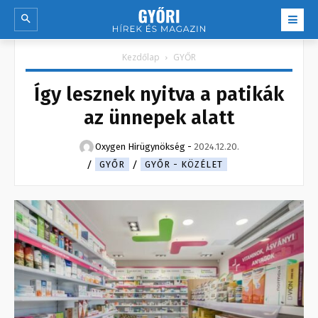
Kezdőlap
GYŐR
Így lesznek nyitva a patikák
az ünnepek alatt
Oxygen Hirügynökség
-
2024.12.20.
GYŐR
GYŐR - KÖZÉLET