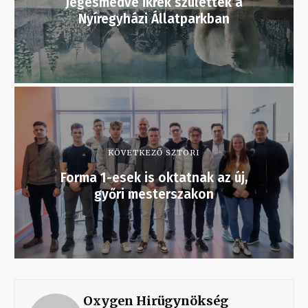
Jegesmedve ikrek születtek a
Nyíregyházi Állatparkban
KÖVETKEZŐ SZTORI
Forma 1-esek is oktatnak az új,
győri mesterszakon
Oxygen Hirügynökség