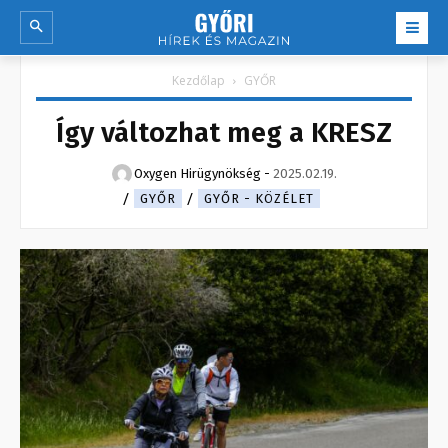
Kezdőlap
GYŐR
Így változhat meg a KRESZ
Oxygen Hirügynökség
-
2025.02.19.
GYŐR
GYŐR - KÖZÉLET