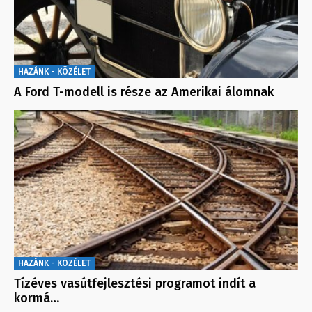
HAZÁNK - KÖZÉLET
A Ford T-modell is része az Amerikai álomnak
HAZÁNK - KÖZÉLET
Tízéves vasútfejlesztési programot indít a
kormá…