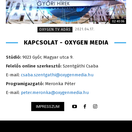
02:40:06
2021.04.17.
OXYGEN TV ADÁS
KAPCSOLAT - OXYGEN MEDIA
Stúdió:
9023 Győr, Magyar utca 9.
Felelős online szerkesztő:
Szentgáthi Csaba
E-mail:
csaba.szentgathi@oxygenmedia.hu
Programigazgató:
Meronka Péter
E-mail:
peter.meronka@oxygenmedia.hu
IMPRESSZUM