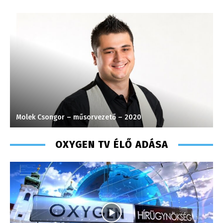
Molek Csongor – műsorvezető – 2020
T
OXYGEN TV ÉLŐ ADÁSA