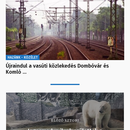
HAZÁNK - KÖZÉLET
Újraindul a vasúti közlekedés Dombóvár és
Komló …
ELŐZŐ SZTORI