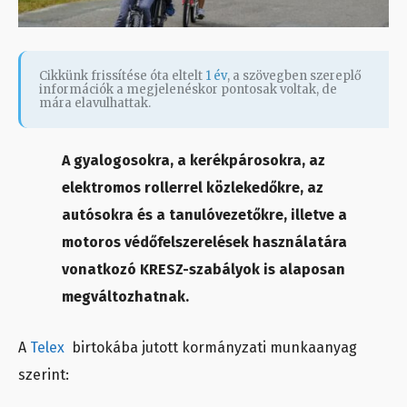
Cikkünk frissítése óta eltelt
1 év
, a szövegben szereplő
információk a megjelenéskor pontosak voltak, de
mára elavulhattak.
A gyalogosokra, a kerékpárosokra, az
elektromos rollerrel közlekedőkre, az
autósokra és a tanulóvezetőkre, illetve a
motoros védőfelszerelések használatára
vonatkozó KRESZ-szabályok is alaposan
megváltozhatnak.
A
Telex
birtokába jutott kormányzati munkaanyag
szerint: