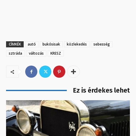
CÍMKÉK
autó
bukósisak
közlekedés
sebesség
sztráda
változás
KRESZ
Ez is érdekes lehet