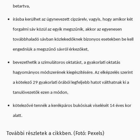
betartva,
írásba kerülhet az úgynevezett cipzárelv, vagyis, hogy amikor két
forgalmi sáv közül az egyik megszűnik, akkor az egyenesen
továbbhaladó sávban közlekedőknek bizonyos esetekben be kell
engedniük a megszűnő sávról érkezőket,
bevezethetik a szimulátoros oktatást, a gyakorlati oktatás
hagyományos módszerének kiegészítésére. Az elképzelés szerint
a kötelező 29 gyakorlati órából legfeljebb hatot válthatnak ki a
tanulóvezetők ezen a módon,
kötelezővé tennék a kerékpáros bukósisak viselését 14 éves kor
alatt.
További részletek a cikkben. (Fotó: Pexels)