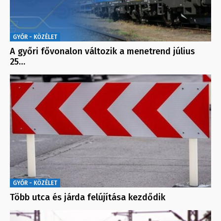
GYŐR - KÖZÉLET
A győri fővonalon változik a menetrend július
25…
GYŐR - KÖZÉLET
Több utca és járda felújítása kezdődik