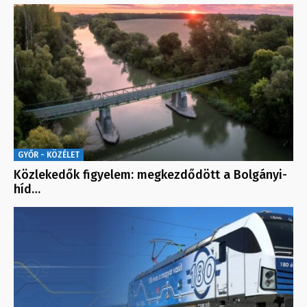
GYŐR - KÖZÉLET
Közlekedők figyelem: megkezdődött a Bolgányi-
híd…