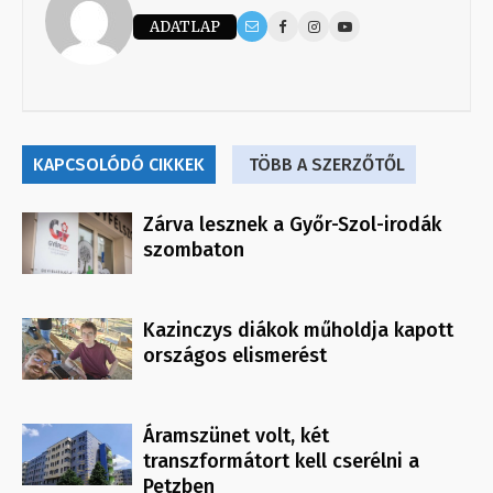
ADATLAP
KAPCSOLÓDÓ CIKKEK
TÖBB A SZERZŐTŐL
Zárva lesznek a Győr-Szol-irodák
szombaton
Kazinczys diákok műholdja kapott
országos elismerést
Áramszünet volt, két
transzformátort kell cserélni a
Petzben