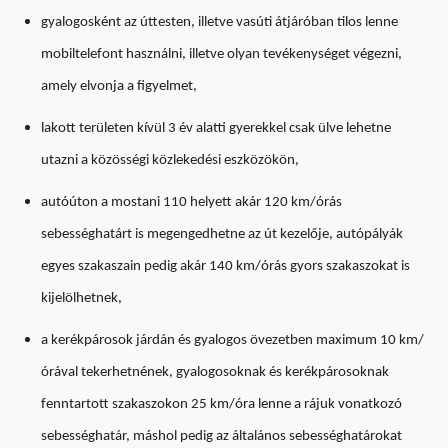
gyalogosként az úttesten, illetve vasúti átjáróban tilos lenne
mobiltelefont használni, illetve olyan tevékenységet végezni,
amely elvonja a figyelmet,
lakott területen kívül 3 év alatti gyerekkel csak ülve lehetne
utazni a közösségi közlekedési eszközökön,
autóúton a mostani 110 helyett akár 120 km/órás
sebességhatárt is megengedhetne az út kezelője, autópályák
egyes szakaszain pedig akár 140 km/órás gyors szakaszokat is
kijelölhetnek,
a kerékpárosok járdán és gyalogos övezetben maximum 10 km/
órával tekerhetnének, gyalogosoknak és kerékpárosoknak
fenntartott szakaszokon 25 km/óra lenne a rájuk vonatkozó
sebességhatár, máshol pedig az általános sebességhatárokat