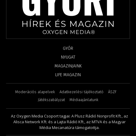
GYŐR
NYUGAT
MAGAZINJAINK
LIFE MAGAZIN
Moderációs alapelvek
Adatkezelési tájékoztató
ÁSZF
Játékszabályzat
Médiaajánlatunk
Az Oxygen Media Csoport tagjai: A Plusz Rádió Nonprofit Kft., az
Alisca Network Kft. és a Lajta Rádió Kft., az MTVA és a Magyar
Média Mecanatúra támogatottja.