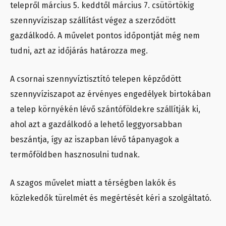
telepről március 5. keddtől március 7. csütörtökig
szennyvíziszap szállítást végez a szerződött
gazdálkodó. A művelet pontos időpontját még nem
tudni, azt az időjárás határozza meg.
A csornai szennyvíztisztító telepen képződött
szennyvíziszapot az érvényes engedélyek birtokában
a telep környékén lévő szántóföldekre szállítják ki,
ahol azt a gazdálkodó a lehető leggyorsabban
beszántja, így az iszapban lévő tápanyagok a
termőföldben hasznosulni tudnak.
A szagos művelet miatt a térségben lakók és
közlekedők türelmét és megértését kéri a szolgáltató.