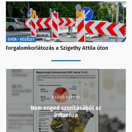
GYŐR - KÖZÉLET
Forgalomkorlátozás a Szigethy Attila úton
ELŐZŐ SZTORI
Nem enged szorításából az
influenza