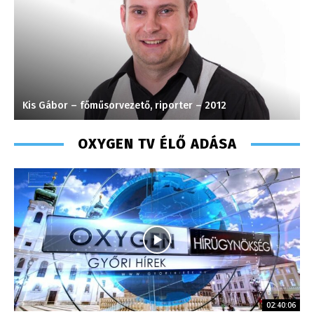
Kis Gábor – főműsorvezető, riporter – 2012
S
OXYGEN TV ÉLŐ ADÁSA
02:40:06