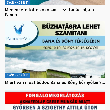
GYŐR - KÖZÉLET
Medencefeltöltés okosan – ezt tanácsolja a
Panno…
GYŐR - KÖZÉLET
Miért van most büdös Bana és Bőny környékén?…