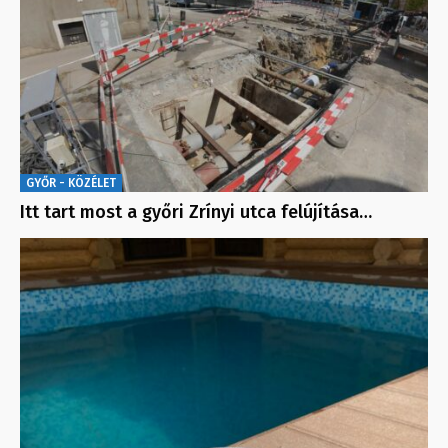
GYŐR - KÖZÉLET
Itt tart most a győri Zrínyi utca felújítása…