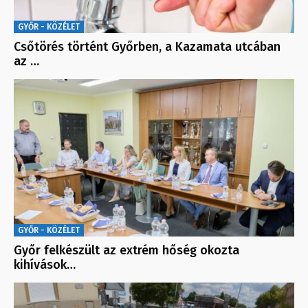
GYŐR - KÖZÉLET
Csőtörés történt Győrben, a Kazamata utcában
az …
GYŐR - KÖZÉLET
Győr felkészült az extrém hőség okozta
kihívások…