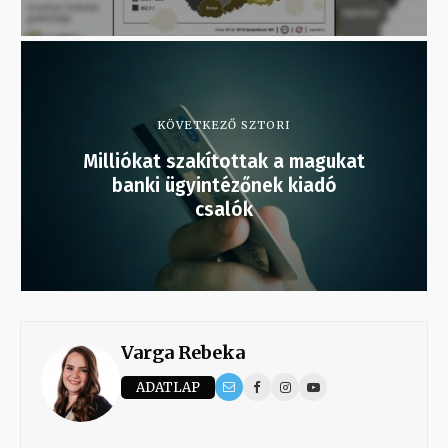
KÖVETKEZŐ SZTORI
Milliókat szakítottak a magukat
banki ügyintézőnek kiadó
csalók
Varga Rebeka
ADATLAP