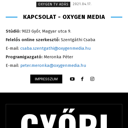
2021.04.17.
OXYGEN TV ADÁS
KAPCSOLAT - OXYGEN MEDIA
Stúdió:
9023 Győr, Magyar utca 9.
Felelős online szerkesztő:
Szentgáthi Csaba
E-mail:
csaba.szentgathi@oxygenmedia.hu
Programigazgató:
Meronka Péter
E-mail:
peter.meronka@oxygenmedia.hu
IMPRESSZUM