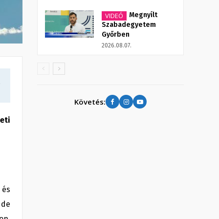
Megnyílt
VIDEÓ
Szabadegyetem
Győrben
2026.08.07.
a
Követés:
eti
 és
 de
on,