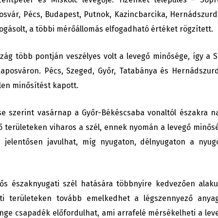
posvár, Pécs, Budapest, Putnok, Kazincbarcika, Hernádszurd
gásolt, a többi mérőállomás elfogadható értéket rögzített.
zág több pontján veszélyes volt a levegő minősége, így a S
Kaposváron. Pécs, Szeged, Győr, Tatabánya és Hernádszur
en minősítést kapott.
ése szerint vasárnap a Győr-Békéscsaba vonaltól északra n
ő területeken viharos a szél, ennek nyomán a levegő minős
n jelentősen javulhat, míg nyugaton, délnyugaton a nyug
ős északnyugati szél hatására többnyire kedvezően alaku
ati területeken tovább emelkedhet a légszennyező anya
nge csapadék előfordulhat, ami arrafelé mérsékelheti a lev