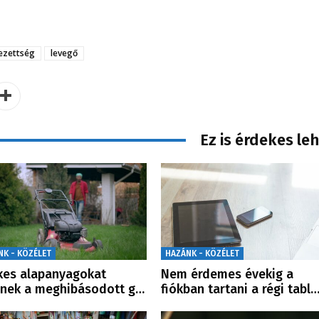
ezettség
levegő
Ez is érdekes le
NK - KÖZÉLET
HAZÁNK - KÖZÉLET
kes alapanyagokat
Nem érdemes évekig a
enek a meghibásodott g…
fiókban tartani a régi tabl