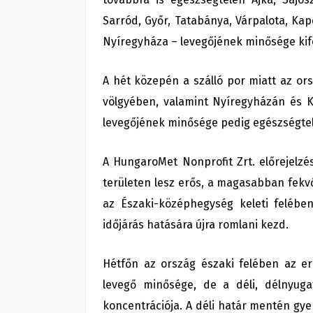
Sarród, Győr, Tatabánya, Várpalota, Ka
Nyíregyháza – levegőjének minősége kifo
A hét közepén a szálló por miatt az ors
völgyében, valamint Nyíregyházán és 
levegőjének minősége pedig egészségtel
A HungaroMet Nonprofit Zrt. előrejelz
területen lesz erős, a magasabban fekv
az Északi-középhegység keleti felébe
időjárás hatására újra romlani kezd.
Hétfőn az ország északi felében az er
levegő minősége, de a déli, délnyug
koncentrációja. A déli határ mentén gye