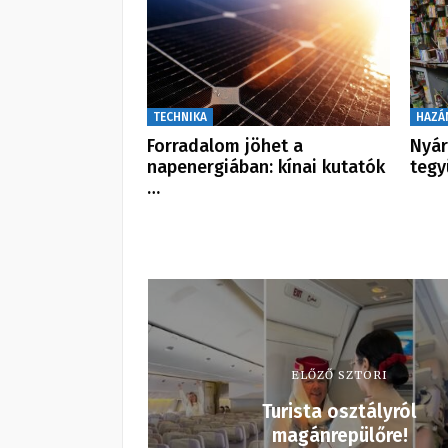
TECHNIKA
HAZÁ
Forradalom jöhet a
Nyár
napenergiában: kínai kutatók
tegy
…
ELŐZŐ SZTORI
Turista osztályról
magánrepülőre!