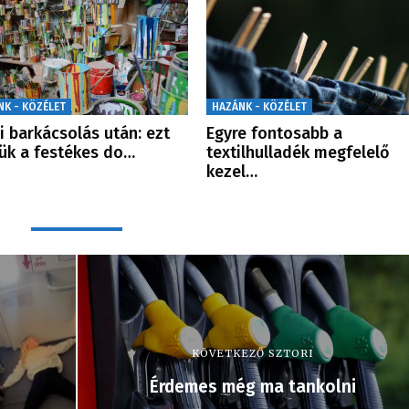
NK - KÖZÉLET
HAZÁNK - KÖZÉLET
i barkácsolás után: ezt
Egyre fontosabb a
ük a festékes do…
textilhulladék megfelelő
kezel…
KÖVETKEZŐ SZTORI
Érdemes még ma tankolni