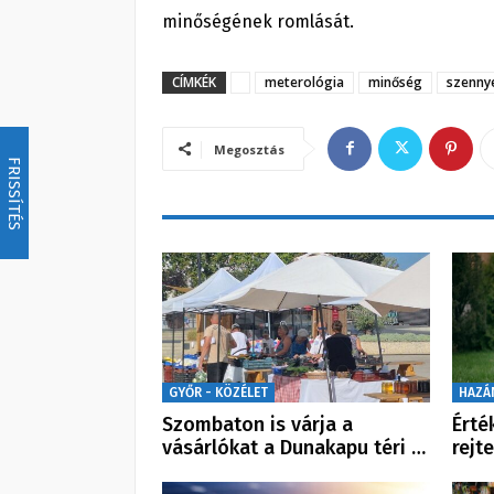
minőségének romlását.
CÍMKÉK
meterológia
minőség
szenny
Megosztás
FRISSÍTÉS
GYŐR - KÖZÉLET
HAZÁ
Szombaton is várja a
Érté
vásárlókat a Dunakapu téri …
rejt