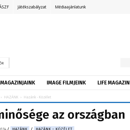
ÁSZF
Játékszabályzat
Médiaajánlatunk
ŐR
MAGAZINJAINK
IMAGE FILMJEINK
LIFE MAGAZIN
HAZÁNK
Hazánk - Közélet
 minősége az országban
1.14.
HAZÁNK
HAZÁNK - KÖZÉLET