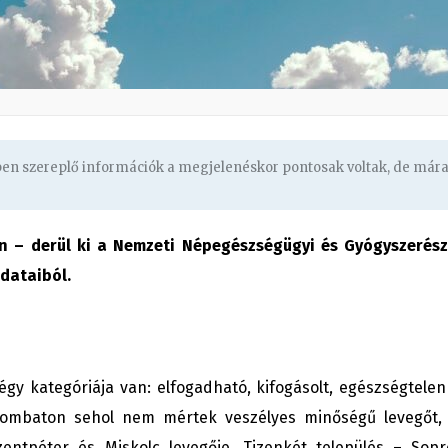
gben szereplő információk a megjelenéskor pontosak voltak, de már
n – derül ki a Nemzeti Népegészségügyi és Gyógyszerész
dataiból.
gy kategóriája van: elfogadható, kifogásolt, egészségtelen
szombaton sehol nem mértek veszélyes minőségű levegőt,
zentpéter és Miskolc levegője. Tizenkét település – Sopr