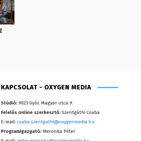
g
KAPCSOLAT - OXYGEN MEDIA
Stúdió:
9023 Győr, Magyar utca 9.
Felelős online szerkesztő:
Szentgáthi Csaba
E-mail:
csaba.szentgathi@oxygenmedia.hu
Programigazgató:
Meronka Péter
E-mail:
peter.meronka@oxygenmedia.hu