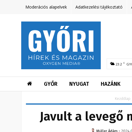
Moderációs alapelvek
Adatkezelési tájékoztató
C
23.2
GY
GYŐR
NYUGAT
HAZÁNK
Kezdőlap
Javult a levegő
Müller Ádám
-
2024.0