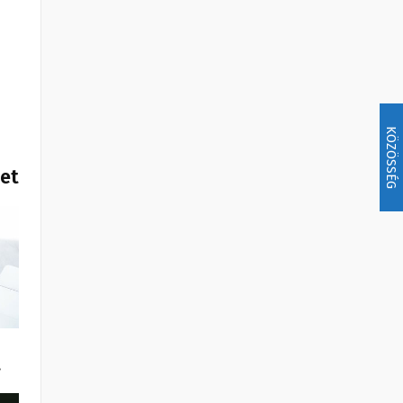
KÖZÖSSÉG
het
…