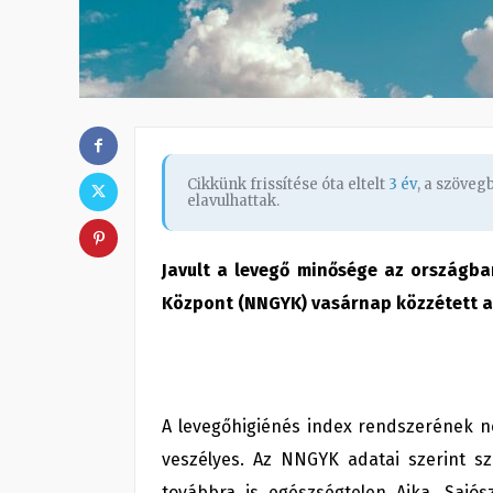
Cikkünk frissítése óta eltelt
3 év
, a szöve
elavulhattak.
Javult a levegő minősége az országba
Központ (NNGYK) vasárnap közzétett a
A levegőhigiénés index rendszerének né
veszélyes. Az NNGYK adatai szerint 
továbbra is egészségtelen Ajka, Sajós