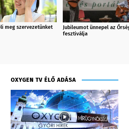
eli meg szervezetünket
Jubileumot ünnepel az Őrsé
fesztiválja
OXYGEN TV ÉLŐ ADÁSA