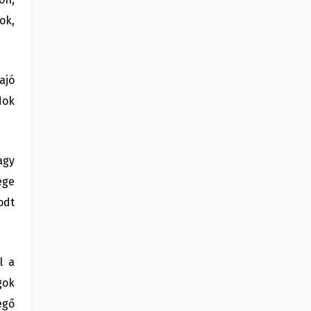
ok,
ajó
dok
agy
ége
odt
l a
gok
egő