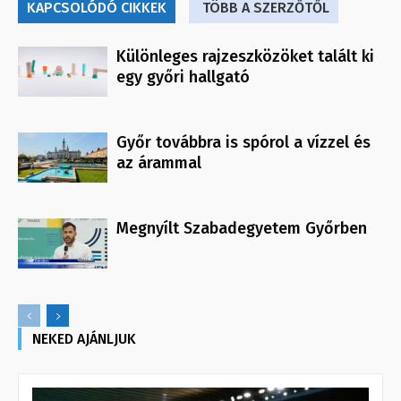
KAPCSOLÓDÓ CIKKEK
TÖBB A SZERZŐTŐL
Különleges rajzeszközöket talált ki
egy győri hallgató
Győr továbbra is spórol a vízzel és
az árammal
Megnyílt Szabadegyetem Győrben
NEKED AJÁNLJUK