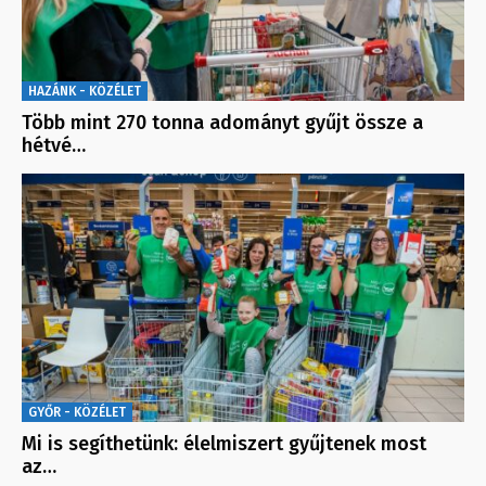
HAZÁNK - KÖZÉLET
Több mint 270 tonna adományt gyűjt össze a
hétvé…
GYŐR - KÖZÉLET
Mi is segíthetünk: élelmiszert gyűjtenek most
az…