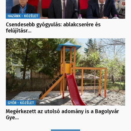
HAZÁNK - KÖZÉLET
Csendesebb gyógyulás: ablakcserére és
felújításr…
GYŐR - KÖZÉLET
Megérkezett az utolsó adomány is a Bagolyvár
Gye…