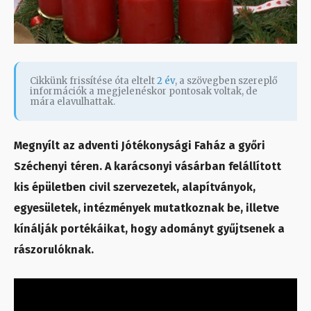
Cikkünk frissítése óta eltelt
2 év
, a szövegben szereplő
információk a megjelenéskor pontosak voltak, de
mára elavulhattak.
Megnyílt az adventi Jótékonysági Faház a győri
Széchenyi téren. A karácsonyi vásárban felállított
kis épületben civil szervezetek, alapítványok,
egyesületek, intézmények mutatkoznak be, illetve
kínálják portékáikat, hogy adományt gyűjtsenek a
rászorulóknak.