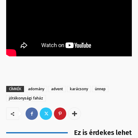
CÍMKÉK
adomány
advent
karácsony
ünnep
jótékonysági faház
Ez is érdekes lehet