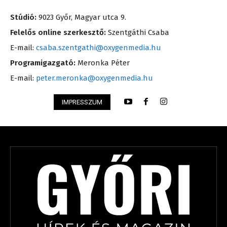
Stúdió:
9023 Győr, Magyar utca 9.
Felelős online szerkesztő:
Szentgáthi Csaba
E-mail:
csaba.szentgathi@oxygenmedia.hu
Programigazgató:
Meronka Péter
E-mail:
peter.meronka@oxygenmedia.hu
IMPRESSZUM