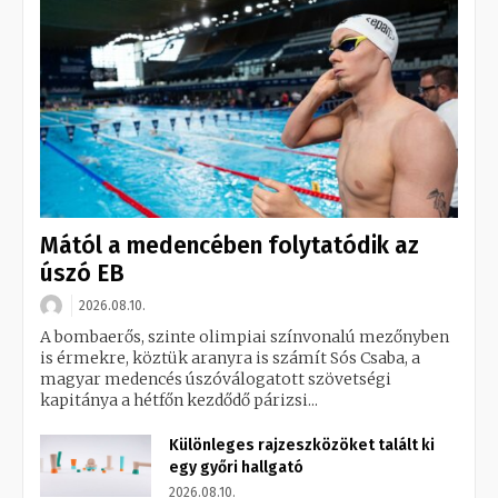
Mától a medencében folytatódik az
úszó EB
2026.08.10.
A bombaerős, szinte olimpiai színvonalú mezőnyben
is érmekre, köztük aranyra is számít Sós Csaba, a
magyar medencés úszóválogatott szövetségi
kapitánya a hétfőn kezdődő párizsi...
Különleges rajzeszközöket talált ki
egy győri hallgató
2026.08.10.