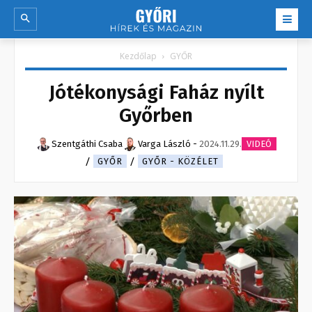
Kezdőlap
GYŐR
Jótékonysági Faház nyílt
Győrben
Szentgáthi Csaba
Varga László
-
2024.11.29.
VIDEÓ
GYŐR
GYŐR - KÖZÉLET