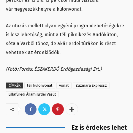
perckor és 15 óra 15 perckor indul vissza a
vármegyeszékhelyre a különvonat.
Az utazás mellett olyan egyéni programlehetőségekre
is lesz lehetőség, mint a téli piknikezés Andókúton,
séta a Varbói tóhoz, de akár erdei túrákon is részt
vehetnek az érdeklődők.
(Fotó/Forrás: ÉSZAKERDŐ Erdőgazdasági Zrt.)
CÍMKÉK
téli különvonat
vonat
Zúzmara Expressz
Lillafüredi Állami Erdei Vasút
Ez is érdekes lehet