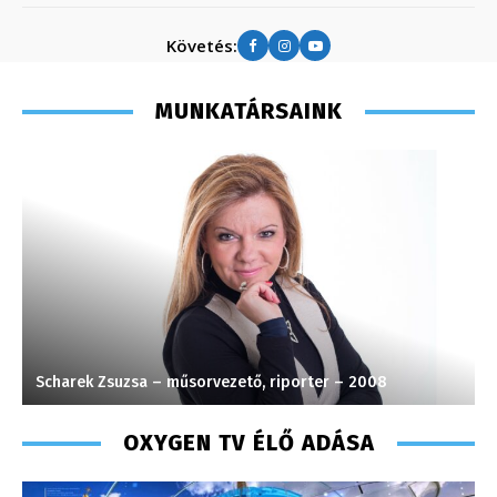
Követés:
MUNKATÁRSAINK
Scharek Zsuzsa – műsorvezető, riporter – 2008
J
OXYGEN TV ÉLŐ ADÁSA