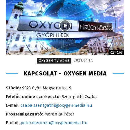
02:40:06
2021.04.17.
OXYGEN TV ADÁS
KAPCSOLAT - OXYGEN MEDIA
Stúdió:
9023 Győr, Magyar utca 9.
Felelős online szerkesztő:
Szentgáthi Csaba
E-mail:
csaba.szentgathi@oxygenmedia.hu
Programigazgató:
Meronka Péter
E-mail:
peter.meronka@oxygenmedia.hu