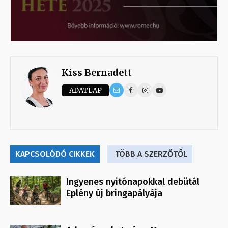
Kiss Bernadett
ADATLAP
KAPCSOLÓDÓ CIKKEK
TÖBB A SZERZŐTŐL
Ingyenes nyitónapokkal debütál
Eplény új bringapályája