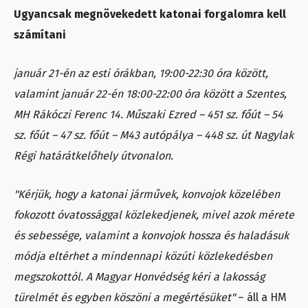
Ugyancsak megnövekedett katonai forgalomra kell
számítani
január 21-én az esti órákban, 19:00-22:30 óra között,
valamint január 22-én 18:00-22:00 óra között a Szentes,
MH Rákóczi Ferenc 14. Műszaki Ezred – 451 sz. főút – 54
sz. főút – 47 sz. főút – M43 autópálya – 448 sz. út Nagylak
Régi határátkelőhely útvonalon.
"Kérjük, hogy a katonai járművek, konvojok közelében
fokozott óvatossággal közlekedjenek, mivel azok mérete
és sebessége, valamint a konvojok hossza és haladásuk
módja eltérhet a mindennapi közúti közlekedésben
megszokottól. A Magyar Honvédség kéri a lakosság
türelmét és egyben köszöni a megértésüket"
– áll a HM