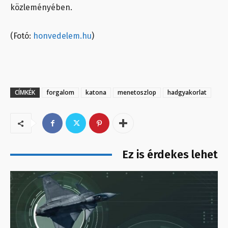
közleményében.
(Fotó:
honvedelem.hu
)
CÍMKÉK
forgalom
katona
menetoszlop
hadgyakorlat
Ez is érdekes lehet