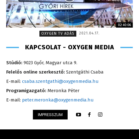
02:40:06
2021.04.17.
OXYGEN TV ADÁS
KAPCSOLAT - OXYGEN MEDIA
Stúdió:
9023 Győr, Magyar utca 9.
Felelős online szerkesztő:
Szentgáthi Csaba
E-mail:
csaba.szentgathi@oxygenmedia.hu
Programigazgató:
Meronka Péter
E-mail:
peter.meronka@oxygenmedia.hu
IMPRESSZUM