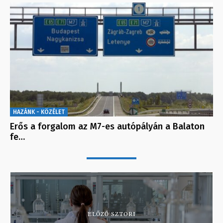
HAZÁNK - KÖZÉLET
Erős a forgalom az M7-es autópályán a Balaton
fe…
ELŐZŐ SZTORI