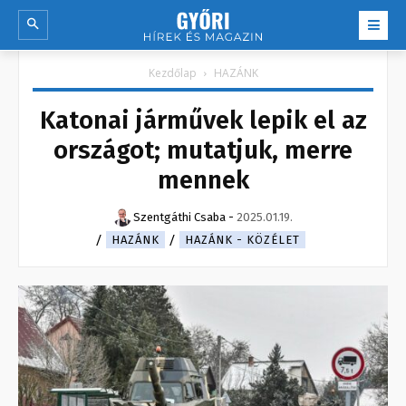
Kezdőlap
HAZÁNK
Katonai járművek lepik el az
országot; mutatjuk, merre
mennek
Szentgáthi Csaba
-
2025.01.19.
HAZÁNK
HAZÁNK - KÖZÉLET