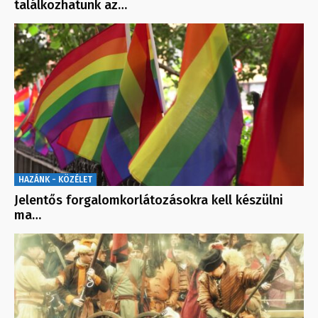
találkozhatunk az…
HAZÁNK - KÖZÉLET
Jelentős forgalomkorlátozásokra kell készülni
ma…