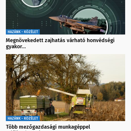
HAZÁNK - KÖZÉLET
Megnövekedett zajhatás várható honvédségi
gyakor…
HAZÁNK - KÖZÉLET
Több mezőgazdasági munkagéppel