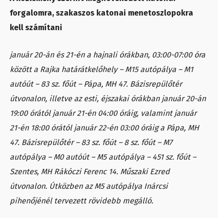
forgalomra, szakaszos katonai menetoszlopokra
kell számítani
január 20-án és 21-én a hajnali órákban, 03:00-07:00 óra
között a Rajka határátkelőhely – M15 autópálya – M1
autóút – 83 sz. főút – Pápa, MH 47. Bázisrepülőtér
útvonalon, illetve az esti, éjszakai órákban január 20-án
19:00 órától január 21-én 04:00 óráig, valamint január
21-én 18:00 órától január 22-én 03:00 óráig a Pápa, MH
47. Bázisrepülőtér – 83 sz. főút – 8 sz. főút – M7
autópálya – M0 autóút – M5 autópálya – 451 sz. főút –
Szentes, MH Rákóczi Ferenc 14. Műszaki Ezred
útvonalon. Útközben az M5 autópálya Inárcsi
pihenőjénél tervezett rövidebb megálló.