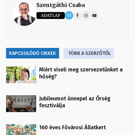
Szentgáthi Csaba
ADATLAP
KAPCSOLÓDÓ CIKKEK
TÖBB A SZERZŐTŐL
Miért viseli meg szervezetünket a
hőség?
Jubileumot ünnepel az Őrség
fesztiválja
160 éves Fővárosi Állatkert