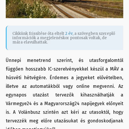
Cikkünk frissítése óta eltelt
2 év
, a szövegben szereplő
információk a megjelenéskor pontosak voltak, de
mára elavulhattak.
Ünnepi menetrend szerint, és utasforgalomtól
függően hosszabb IC-szerelvényekkel készül a MÁV a
húsvéti hétvégére. Érdemes a jegyeket elővételben,
illetve az automatákból vagy online megvenni. Az
egynapos utazást tervezők kihasználhatják a
Vármegye24 és a Magyarország24 napijegyek előnyeit
is. A Volánbusz szintén azt kéri az utasoktól, hogy
tervezzék meg előre utazásukat és gondoskodjanak