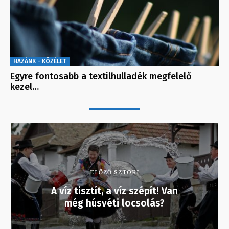
HAZÁNK - KÖZÉLET
Egyre fontosabb a textilhulladék megfelelő
kezel…
ELŐZŐ SZTORI
A víz tisztít, a víz szépít! Van
még húsvéti locsolás?