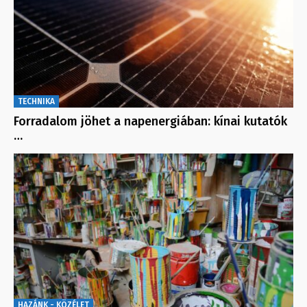
TECHNIKA
Forradalom jöhet a napenergiában: kínai kutatók
…
HAZÁNK - KÖZÉLET