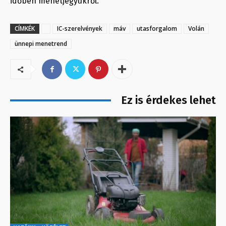
időben menetjegyükről.
CÍMKÉK
IC-szerelvények
máv
utasforgalom
Volán
ünnepi menetrend
Ez is érdekes lehet