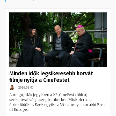
Minden idők legsikeresebb horvát
filmje nyitja a CineFestet
2026.08.07.
A megújulás jegyében a 22. CineFest több új
szekcióval várja szeptemberben Miskolcra az
érdeklődőket. Ezek egyike a V4+, amely a korábbi East
of Europe...