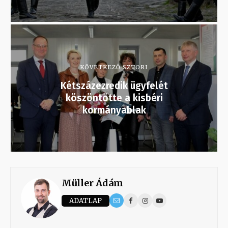
KÖVETKEZŐ SZTORI
Kétszázezredik ügyfelét
köszöntötte a kisbéri
kormányablak
Müller Ádám
ADATLAP