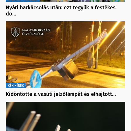
Nyári barkácsolás után: ezt tegyük a festékes
do…
KÉK HÍREK
Kidöntötte a vasúti jelzőlámpát és elhajtott…