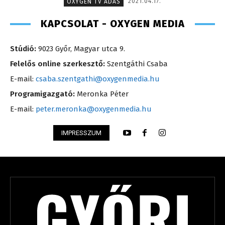
2021.04.17.
OXYGEN TV ADÁS
KAPCSOLAT - OXYGEN MEDIA
Stúdió:
9023 Győr, Magyar utca 9.
Felelős online szerkesztő:
Szentgáthi Csaba
E-mail:
csaba.szentgathi@oxygenmedia.hu
Programigazgató:
Meronka Péter
E-mail:
peter.meronka@oxygenmedia.hu
IMPRESSZUM