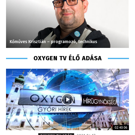
Kőműves Krisztián – programozó, technikus
K
OXYGEN TV ÉLŐ ADÁSA
02:40:06