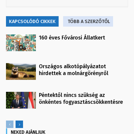
KAPCSOLÓDÓ CIKKEK
TÖBB A SZERZŐTŐL
160 éves Fővárosi Állatkert
Országos alkotópályázatot
hirdettek a molnárgörényről
Péntektől nincs szükség az
önkéntes fogyasztáscsökkentésre
NEKED AJÁNLJUK