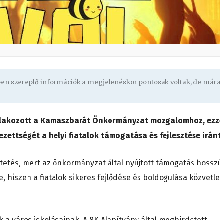
gben szereplő információk a megjelenéskor pontosak voltak, de már
atlakozott a Kamaszbarát Önkormányzat mozgalomhoz, ezz
ettségét a helyi fiatalok támogatása és fejlesztése iránt
tetés, mert az önkormányzat által nyújtott támogatás hossz
e, hiszen a fiatalok sikeres fejlődése és boldogulása közvetl
 a város iskolásainak. A 8K Alapítvány által meghirdetett