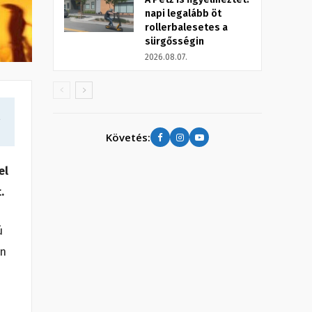
napi legalább öt
rollerbalesetes a
sürgősségin
2026.08.07.
a
Követés:
el
.
ú
en