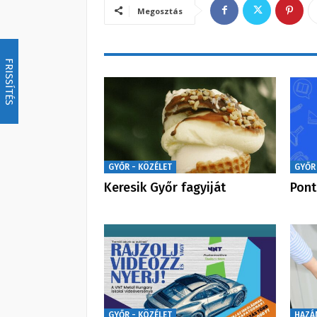
Megosztás
FRISSÍTÉS
GYŐR - KÖZÉLET
GYŐR
Keresik Győr fagyiját
Pont
GYŐR - KÖZÉLET
HAZÁ