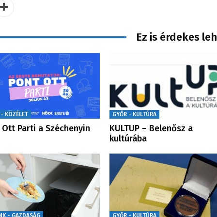
Ez is érdekes le
 - KÖZÉLET
GYŐR - KULTÚRA
 Ott Parti a Széchenyin
KULTUP – Belenősz a
kultúrába
NK - GAZDASÁG
GYŐR - KULTÚRA