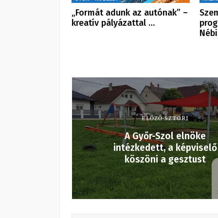
„Formát adunk az autónak” –
Szem
kreatív pályázattal …
prog
Néb
ELŐZŐ SZTORI
A Győr-Szol elnöke
intézkedett, a képviselő
köszöni a gesztust