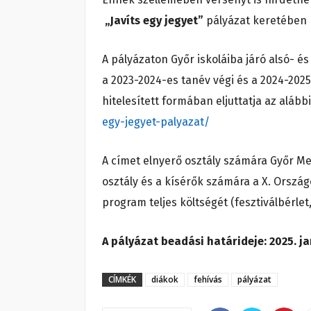
„Javíts egy jegyet”
pályázat keretében k
A pályázaton Győr iskoláiba járó alsó- és
a 2023-2024-es tanév végi és a 2024-2025-
hitelesített formában eljuttatja az alább
egy-jegyet-palyazat/
A címet elnyerő osztály számára Győr Meg
osztály és a kísérők számára a X. Orszá
program teljes költségét (fesztiválbérle
A pályázat beadási határideje: 2025. ja
CÍMKÉK
diákok
fehívás
pályázat