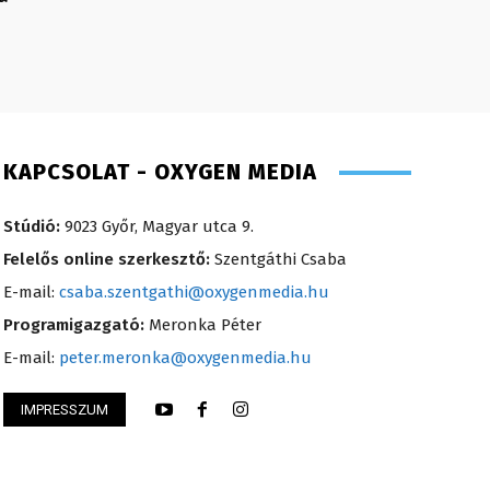
KAPCSOLAT - OXYGEN MEDIA
Stúdió:
9023 Győr, Magyar utca 9.
Felelős online szerkesztő:
Szentgáthi Csaba
E-mail:
csaba.szentgathi@oxygenmedia.hu
Programigazgató:
Meronka Péter
E-mail:
peter.meronka@oxygenmedia.hu
IMPRESSZUM
i Mária – értékesítési vezető – 2014
Szél Móni – szerkes