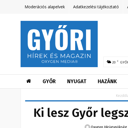
Moderációs alapelvek
Adatkezelési tájékoztató
C
20
GYŐ
GYŐR
NYUGAT
HAZÁNK
Kezdől
Ki lesz Győr leg
Oxygen Hirügynökség