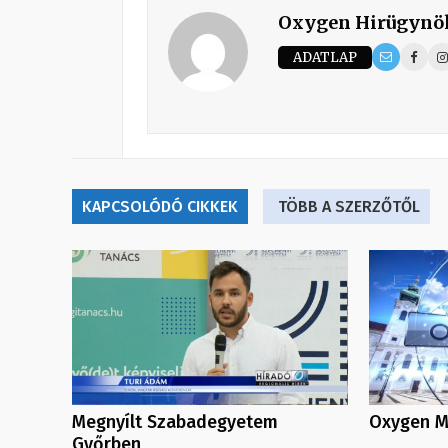
Oxygen Hirügynö
ADATLAP
KAPCSOLÓDÓ CIKKEK
TÖBB A SZERZŐTŐL
Megnyílt Szabadegyetem
Oxygen Me
Győrben