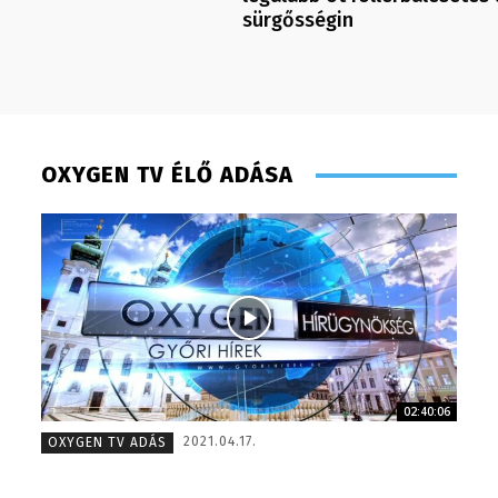
sürgősségin
OXYGEN TV ÉLŐ ADÁSA
02:40:06
Gombos Éva – sales manager – 2017
Monoczk
2021.04.17.
OXYGEN TV ADÁS