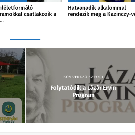
léletformáló
Hatvanadik alkalommal
ramokkal csatlakozik a
rendezik meg a Kazinczy-
i…
KÖVETKEZŐ SZTORI
Folytatódik a Lázár Ervin
Program