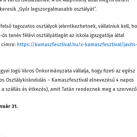
eresik „Győr legszorgalmasabb osztályát”.
 felső tagozatos osztályok jelentkezhetnek, vállalniuk kell, h
ös tanév félévi osztályátlagát az iskola igazgatója által
i címre:
https://kamaszfesztival.hu/x-kamaszfesztival/javits
yei Jogú Város Önkormányzata vállalja, hogy fizeti az egész
gos Osztálykirándulás – Kamaszfesztivál elnevezésű 4 napos
t, a szállás és étkezés), amit Tatán rendeznek meg a szervező
nuár 31.