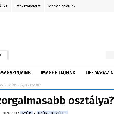
ÁSZF
Játékszabályzat
Médiaajánlatunk
R
MAGAZINJAINK
IMAGE FILMJEINK
LIFE MAGAZIN
ap
GYŐR
Győr - Közélet
szorgalmasabb osztálya
-
2024.12.13.
GYŐR
GYŐR - KÖZÉLET