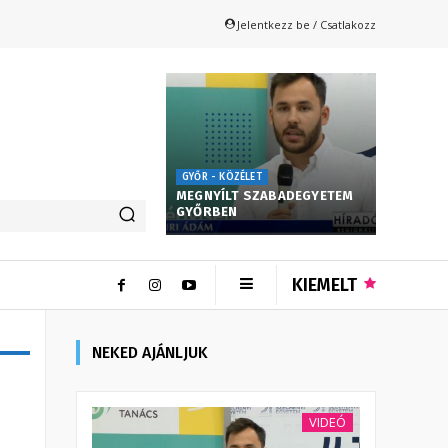
Jelentkezz be / Csatlakozz
GYŐR - KÖZÉLET
MEGNYÍLT SZABADEGYETEM
GYŐRBEN
KIEMELT
NEKED AJÁNLJUK
?
VIDEÓ