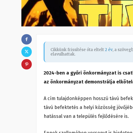
Cikkünk frissítése óta eltelt
2 év
, a szöve
elavulhattak.
2024-ben a győri önkormányzat is cs
az önkormányzat demonstrálja elkötelez
A cím tulajdonképpen hosszú távú befek
távú befektetés a helyi közösség jövőjéb
hatással van a település fejlődésére is.
Ennek szellemében versenyt is hirdetnek