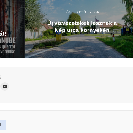
KÖVETKEZŐ SZTORI
Új vízvezetékek lesznek a
–
Nép utca környékén
át!
g
L