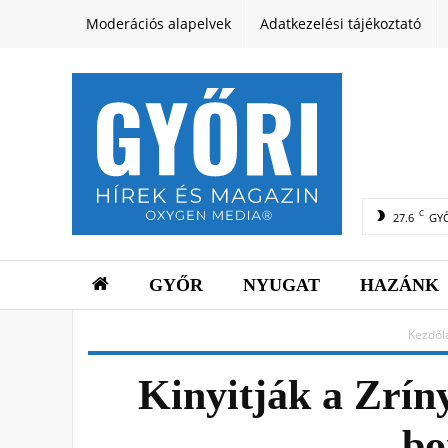
Moderációs alapelvek
Adatkezelési tájékoztató
C
27.6
GY
GYŐR
NYUGAT
HAZÁNK
Kezdől
Kinyitják a Zríny
bo