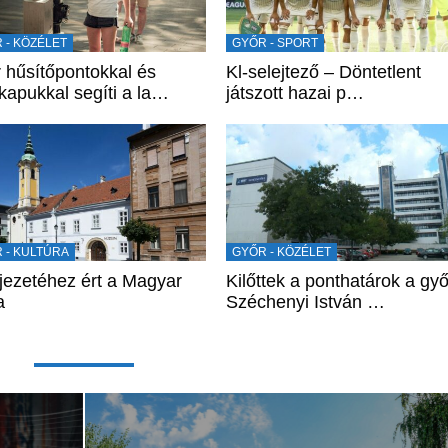
 - KÖZÉLET
GYŐR - SPORT
 hűsítőpontokkal és
Kl-selejtező – Döntetlent
kapukkal segíti a la…
játszott hazai p…
 - KULTÚRA
GYŐR - KÖZÉLET
ejezetéhez ért a Magyar
Kilőttek a ponthatárok a győ
a
Széchenyi István …