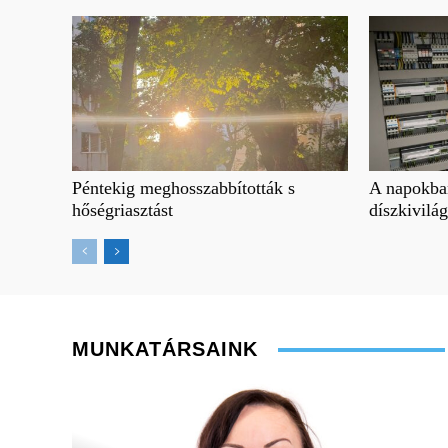
Péntekig meghosszabbították s
A napokban
hőségriasztást
díszkivilá
MUNKATÁRSAINK