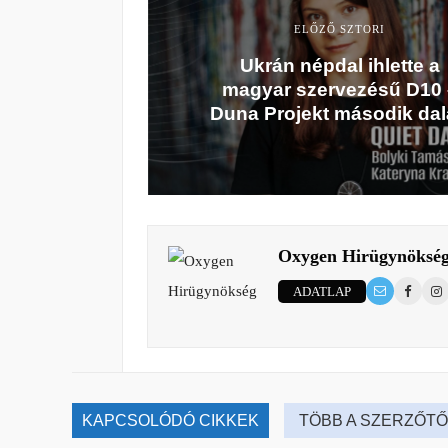
ELŐZŐ SZTORI
Ukrán népdal ihlette a
magyar szervezésű D10 
Duna Projekt második dal
Oxygen Hirügynöksé
ADATLAP
KAPCSOLÓDÓ CIKKEK
TÖBB A SZERZŐTŐ