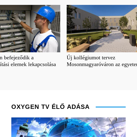
 befejeződik a
Új kollégiumot tervez
gítási elemek lekapcsolása
Mosonmagyaróváron az egyet
OXYGEN TV ÉLŐ ADÁSA