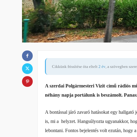
Cikkünk frissítése óta eltelt
2 év
, a szövegben szer
A szerdai Polgármesteri Vizit című rádiós m
néhány napja portálunk is beszámolt. Panas
A bontással járó zavaró hatásokat egy hallgató
is, mi a helyzet. Hangsúlyozta ugyanakkor, hog
lebontani. Fontos bejelentés volt ezután, hogy a