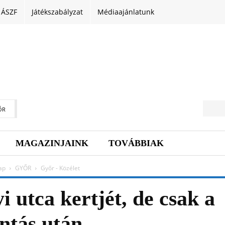
ÁSZF
Játékszabályzat
Médiaajánlatunk
ŐR
MAGAZINJAINK
TOVÁBBIAK
ap
GYŐR
Győr - Közélet
i utca kertjét, de csak a
ntás után