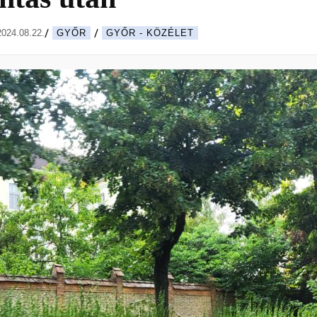
2024.08.22.
GYŐR
GYŐR - KÖZÉLET