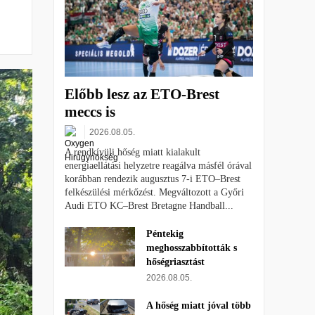
Előbb lesz az ETO-Brest
meccs is
2026.08.05.
A rendkívüli hőség miatt kialakult
energiaellátási helyzetre reagálva másfél órával
korábban rendezik augusztus 7-i ETO–Brest
felkészülési mérkőzést. Megváltozott a Győri
Audi ETO KC–Brest Bretagne Handball...
Péntekig
meghosszabbították s
hőségriasztást
2026.08.05.
A hőség miatt jóval több