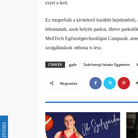
ezzel a kert.
Ez megerősíti a kivitelező korábbi bejelentését, 
lebontanak, azok helyén parkot, illetve parkoló
MedTech Egészségtechnológiai Campusát, amely a
szolgáltatások otthona is lesz.
CÍMKÉK
győr
Széchenyi István Egyetem
Megosztás
FRISSÍTÉS