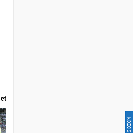
g
e
het
KÖZÖSSÉG