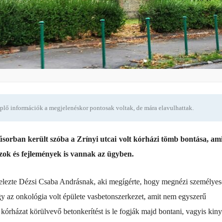
eplő információk a megjelenéskor pontosak voltak, de mára elavulhattak.
űsorban került szóba a Zrínyi utcai volt kórházi tömb bontása, am
zok és fejlemények is vannak az ügyben.
 jelezte Dézsi Csaba Andrásnak, aki megígérte, hogy megnézi személye
y az onkológia volt épülete vasbetonszerkezet, amit nem egyszerű
 kórházat körülvevő betonkerítést is le fogják majd bontani, vagyis kiny