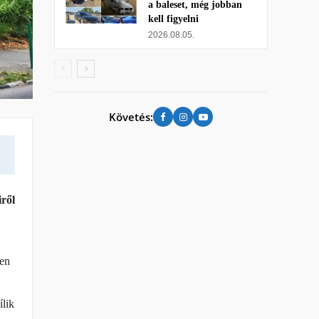
a baleset, még jobban
kell figyelni
2026.08.05.
Követés:
iről
sen
ílik