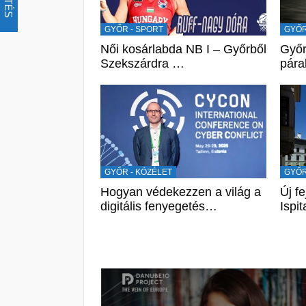
GYŐR - SPORT
GYŐR
Női kosárlabda NB I – Győrből
Győr
Szekszárdra …
pára
GYŐR - KÖZÉLET
GYŐR
Hogyan védekezzen a világ a
Új f
digitális fenyegetés…
Ispit