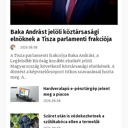
Baka Andrást jelöli köztársasági
elnöknek a Tisza parlamenti frakciója
2026.08.08.
A Tisza parlamenti frakciója Baka Andrást, a
Legfelsőbb Bíróság korábbi elnökét jelöli
Magyarország következő köztársasági elnökének. A
döntést a képviselőcsoport titkos szavazással hozta
meg. A...
Hardveralapú e-pénztárgép jelent
meg a piacon
2026.08.08.
Szüret után is védekezhetnek a
szőlőkabóca ellen a termelők