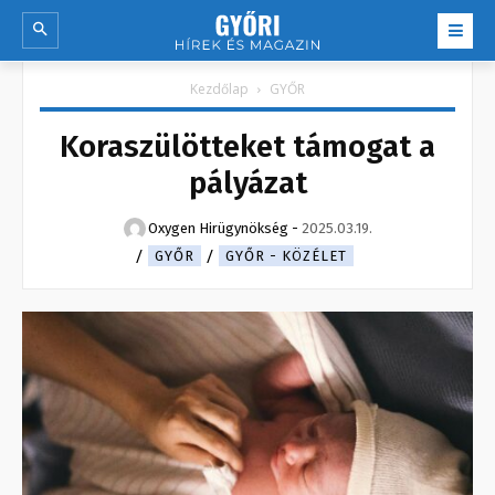
Kezdőlap
GYŐR
Koraszülötteket támogat a
pályázat
Oxygen Hirügynökség
-
2025.03.19.
GYŐR
GYŐR - KÖZÉLET