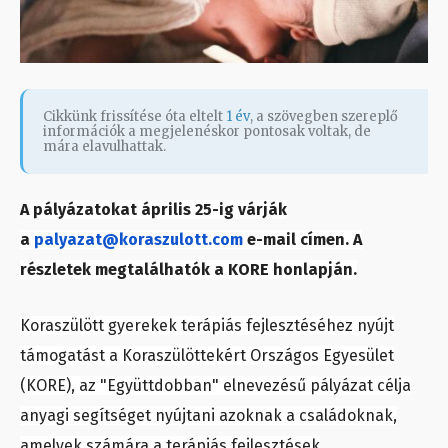
Cikkünk frissítése óta eltelt
1 év
, a szövegben szereplő
információk a megjelenéskor pontosak voltak, de
mára elavulhattak.
A pályázatokat április 25-ig várják
a
palyazat@koraszulott.com
e-mail címen. A
részletek megtalálhatók a KORE honlapján.
Koraszülött gyerekek terápiás fejlesztéséhez nyújt
támogatást a Koraszülöttekért Országos Egyesület
(KORE), az "Együttdobban" elnevezésű pályázat célja
anyagi segítséget nyújtani azoknak a családoknak,
amelyek számára a terápiás fejlesztések