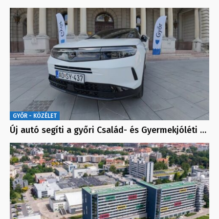
GYŐR - KÖZÉLET
Új autó segíti a győri Család- és Gyermekjóléti …