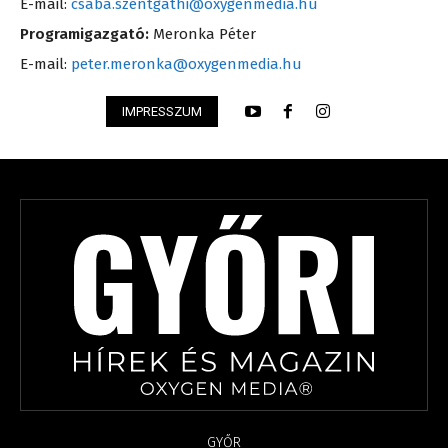
E-mail:
csaba.szentgathi@oxygenmedia.hu
Programigazgató:
Meronka Péter
E-mail:
peter.meronka@oxygenmedia.hu
IMPRESSZUM
GYŐR