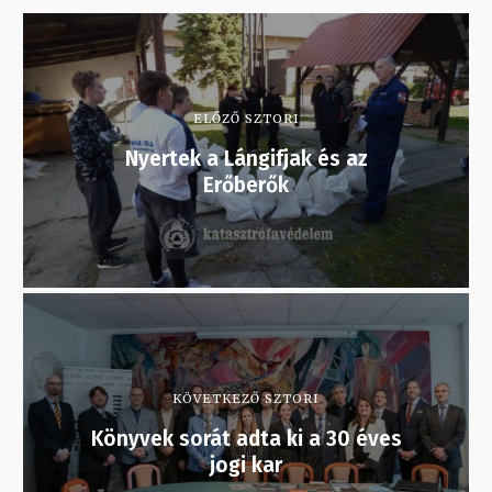
ELŐZŐ SZTORI
Nyertek a Lángifjak és az
Erőberők
KÖVETKEZŐ SZTORI
Könyvek sorát adta ki a 30 éves
jogi kar