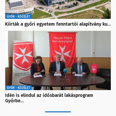
GYŐR - KÖZÉLET
Kiírták a győri egyetem fenntartói alapítvány ku…
GYŐR - KÖZÉLET
Idén is elindul az idősbarát lakásprogram
Győrbe…