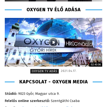
OXYGEN TV ÉLŐ ADÁSA
02:40:06
2021.04.17.
OXYGEN TV ADÁS
KAPCSOLAT - OXYGEN MEDIA
Stúdió:
9023 Győr, Magyar utca 9.
Felelős online szerkesztő:
Szentgáthi Csaba