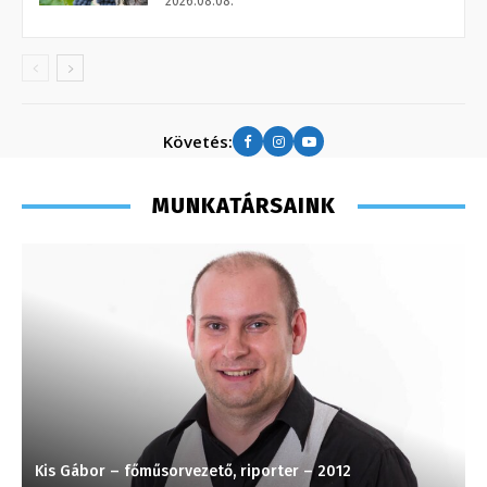
2026.08.08.
Követés:
MUNKATÁRSAINK
Kis Gábor – főműsorvezető, riporter – 2012
P