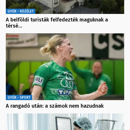
GYŐR - KÖZÉLET
A belföldi turisták felfedezték maguknak a
térsé…
GYŐR - SPORT
A rangadó után: a számok nem hazudnak