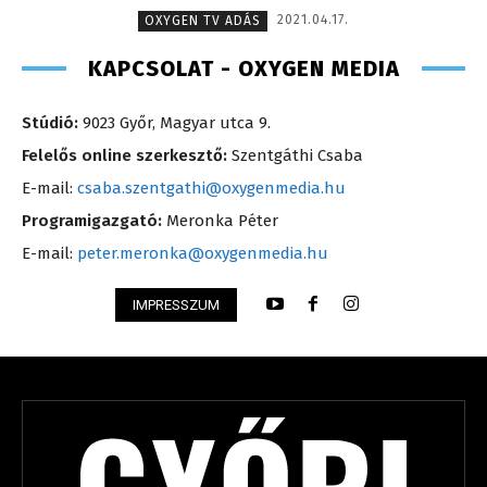
2021.04.17.
OXYGEN TV ADÁS
KAPCSOLAT - OXYGEN MEDIA
Stúdió:
9023 Győr, Magyar utca 9.
Felelős online szerkesztő:
Szentgáthi Csaba
E-mail:
csaba.szentgathi@oxygenmedia.hu
Programigazgató:
Meronka Péter
E-mail:
peter.meronka@oxygenmedia.hu
IMPRESSZUM