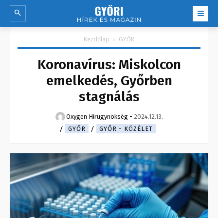
Kezdőlap
GYŐR
Koronavírus: Miskolcon
emelkedés, Győrben
stagnálás
Oxygen Hirügynökség
-
2024.12.13.
GYŐR
GYŐR - KÖZÉLET