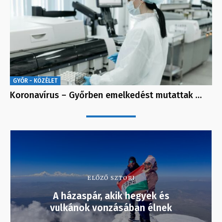
GYŐR - KÖZÉLET
Koronavírus – Győrben emelkedést mutattak …
ELŐZŐ SZTORI
A házaspár, akik hegyek és
vulkánok vonzásában élnek