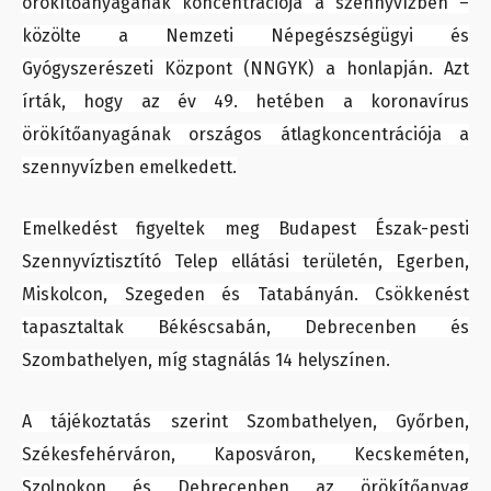
örökítőanyagának koncentrációja a szennyvízben –
közölte a Nemzeti Népegészségügyi és
Gyógyszerészeti Központ (NNGYK) a honlapján. Azt
írták, hogy az év 49. hetében a koronavírus
örökítőanyagának országos átlagkoncentrációja a
szennyvízben emelkedett.
Emelkedést figyeltek meg Budapest Észak-pesti
Szennyvíztisztító Telep ellátási területén, Egerben,
Miskolcon, Szegeden és Tatabányán. Csökkenést
tapasztaltak Békéscsabán, Debrecenben és
Szombathelyen, míg stagnálás 14 helyszínen.
A tájékoztatás szerint Szombathelyen, Győrben,
Székesfehérváron, Kaposváron, Kecskeméten,
Szolnokon és Debrecenben az örökítőanyag