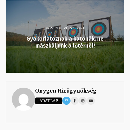
KÖVETKEZŐ SZTORI
Gyakorlatoznak a katonák, ne
mászkáljunk a lőtérnél!
Oxygen Hirügynökség
ADATLAP