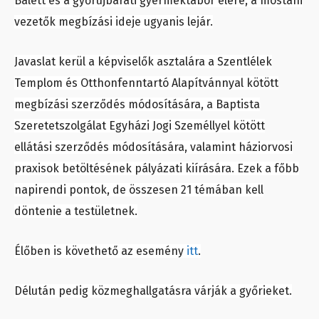
Balett és a győrújbaráti gyermektábor élére, a mostani
vezetők megbízási ideje ugyanis lejár.
Javaslat kerül a képviselők asztalára a Szentlélek
Templom és Otthonfenntartó Alapítvánnyal kötött
megbízási szerződés módosítására, a Baptista
Szeretetszolgálat Egyházi Jogi Személlyel kötött
ellátási szerződés módosítására, valamint háziorvosi
praxisok betöltésének pályázati kiírására. Ezek a főbb
napirendi pontok, de összesen 21 témában kell
döntenie a testületnek.
Élőben is követhető az esemény
itt
.
Délután pedig közmeghallgatásra várják a győrieket.