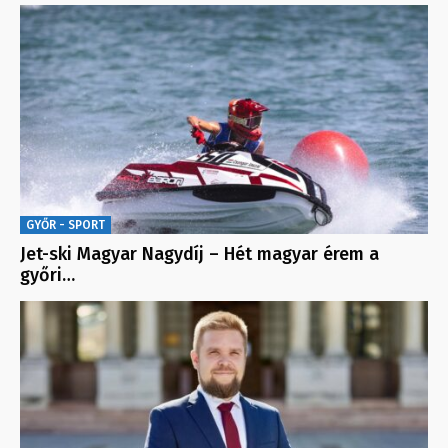
GYŐR - SPORT
Jet-ski Magyar Nagydíj – Hét magyar érem a
győri…