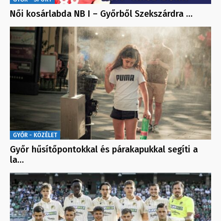
Női kosárlabda NB I – Győrből Szekszárdra …
GYŐR - KÖZÉLET
Győr hűsítőpontokkal és párakapukkal segíti a
la…