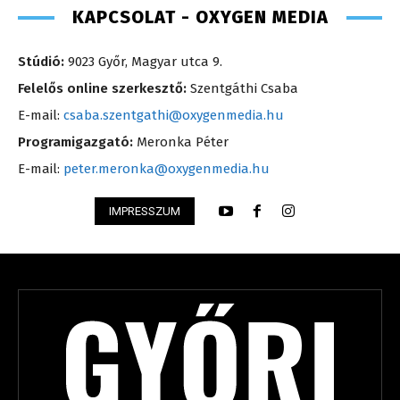
KAPCSOLAT - OXYGEN MEDIA
Stúdió:
9023 Győr, Magyar utca 9.
Felelős online szerkesztő:
Szentgáthi Csaba
E-mail:
csaba.szentgathi@oxygenmedia.hu
Programigazgató:
Meronka Péter
E-mail:
peter.meronka@oxygenmedia.hu
IMPRESSZUM