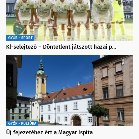
GYŐR - SPORT
Kl-selejtező – Döntetlent játszott hazai p…
GYŐR - KULTÚRA
Új fejezetéhez ért a Magyar Ispita