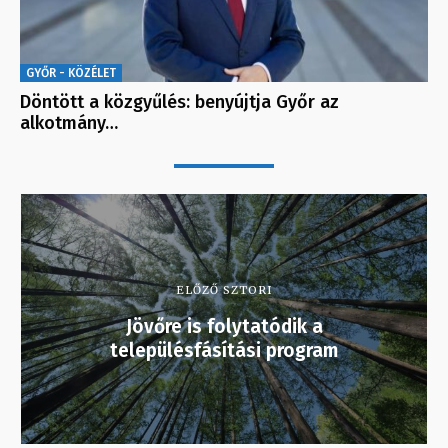
GYŐR - KÖZÉLET
Döntött a közgyűlés: benyújtja Győr az
alkotmány…
ELŐZŐ SZTORI
Jövőre is folytatódik a
településfásítási program