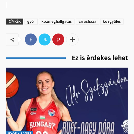
CÍMKÉK
győr
közmeghallgatás
városháza
közgyűlés
Ez is érdekes lehet
GYŐR - SPORT