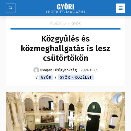
Kezdőlap
GYŐR
Közgyűlés és
közmeghallgatás is lesz
csütörtökön
Oxygen Hirügynökség
-
2024.11.27.
GYŐR
GYŐR - KÖZÉLET