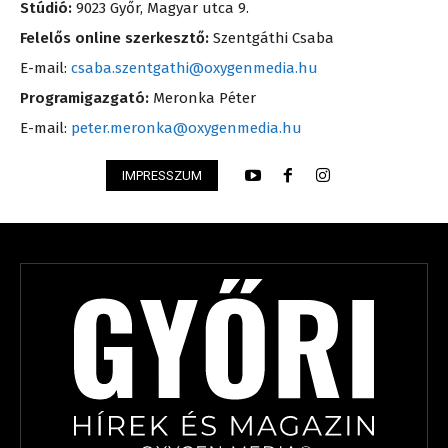
Stúdió:
9023 Győr, Magyar utca 9.
Felelős online szerkesztő:
Szentgáthi Csaba
E-mail:
csaba.szentgathi@oxygenmedia.hu
Programigazgató:
Meronka Péter
E-mail:
peter.meronka@oxygenmedia.hu
IMPRESSZUM