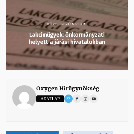
KÖVETKEZŐ SZTORI
Lakcímügyek: önkormányzati
helyett a járási hivatalokban
Oxygen Hirügynökség
ADATLAP