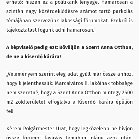
érhető: hiszen ez a politikánk lényege. Hamarosan a
szintén nagy közérdeklődésre számot tartó parkolás
témájában szervezünk lakossági fórumokat. Ezekről is
tájékoztatást fogunk adni hamarosan.”
A képviselő pedig ezt: Bővüljön a Szent Anna Otthon,
de ne a kiserdő kárára!
„Véleményem szerint elég adat gyűlt már össze ahhoz,
hogy kijelenthessük: Marcalváros II. lakóinak többsége
nem szeretné, hogy a Szent Anna Otthon mintegy 2600
m2 zöldterületet elfoglalva a Kiserdő kárára épüljön
fel!
Kérem Polgármester Urat, hogy legközelebb ne hívjon
össze fórumot favágás témában, pláne azok után,