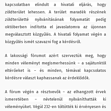
kapcsolatban elindult a hivatali eljárás, hogy
zöldterület lehessen. A terület maradék részének
zöldterületté nyilvánításának folyamatát pedig
októberben indította el javaslatomra az újonnan
megválasztott közgyűlés. A hivatali folyamat végén a
közgyűlés ismét szavazni fog a kérdésről.
A lakossági fórumot azért szerveztük meg, hogy
minden véleményt megismerhessünk – a sajátunktól
eltérőeket is – és minden, témával kapcsolatos
kérdésre választ kaphassanak az érdeklődők.
A fórum végén a résztvevők – az elhangzott érvek
ismeretében – névtelenül nyilváníthatták ki
véleményüket. Végül 232-en töltötték ki érvényesen és