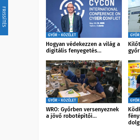
FRISSÍTÉS
GYŐR - KÖZÉLET
GYŐR
Hogyan védekezzen a világ a
Kilő
digitális fenyegetés…
győr
GYŐR - KÖZÉLET
GYŐR
WRO: Győrben versenyeznek
Köd
a jövő robotépítői…
fén
dolg