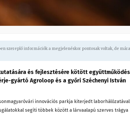
gben szereplő információk a megjelenéskor pontosak voltak, de már
utatására és fejlesztésére kötött együttműködés
rje-gyártó Agroloop és a győri Széchenyi István
nmagyaróvári innovációs parkja kiterjedt laborhálózatával
zsgálatokkal segíti többek között a lárvaalapú szerves trágya