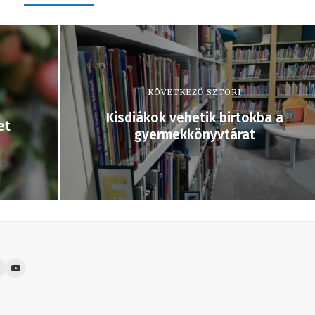
KÖVETKEZŐ SZTORI
Kisdiákok vehetik birtokba a
et
gyermekkönyvtárat