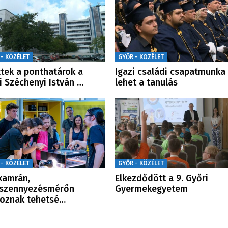
 - KÖZÉLET
GYŐR - KÖZÉLET
ttek a ponthatárok a
Igazi családi csapatmunka 
i Széchenyi István …
lehet a tanulás
 - KÖZÉLET
GYŐR - KÖZÉLET
kamrán,
Elkezdődött a 9. Győri
yszennyezésmérőn
Gyermekegyetem
oznak tehetsé…