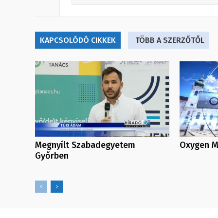
KAPCSOLÓDÓ CIKKEK
TÖBB A SZERZŐTŐL
Megnyílt Szabadegyetem
Oxygen Me
Győrben