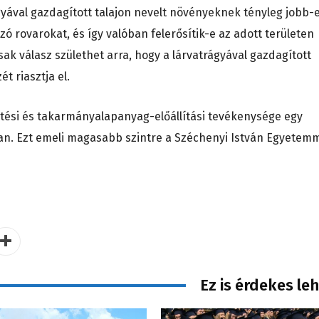
gyával gazdagított talajon nevelt növényeknek tényleg jobb-e
 rovarokat, és így valóban felerősítik-e az adott területen
ak válasz születhet arra, hogy a lárvatrágyával gazdagított
t riasztja el.
tési és takarmányalapanyag-előállítási tevékenysége egy
mban. Ezt emeli magasabb szintre a Széchenyi István Egyetem
Ez is érdekes le