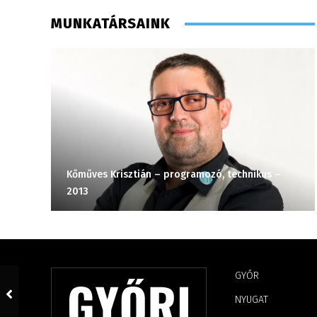
MUNKATÁRSAINK
Kőműves Krisztián – programozó, technikus –
2013
GYŐR
NYUGAT