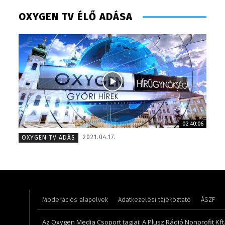
OXYGEN TV ÉLŐ ADÁSA
02:40:06
Molek Csongor – műsorvezető – 2020
Hudecz 
2021.04.17.
OXYGEN TV ADÁS
Moderációs alapelvek
Adatkezelési tájékoztató
ÁSZF
Az Oxygen Media Csoport tagjai: A Plusz Rádió Nonprofit Kft.,