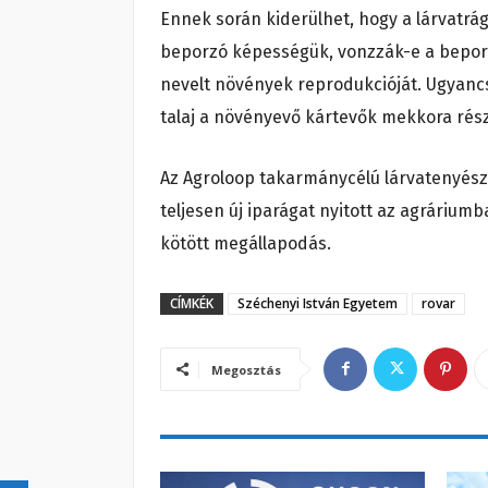
Ennek során kiderülhet, hogy a lárvatrá
beporzó képességük, vonzzák-e a beporzó
nevelt növények reprodukcióját. Ugyancs
talaj a növényevő kártevők mekkora részé
Az Agroloop takarmánycélú lárvatenyész
teljesen új iparágat nyitott az agráriu
kötött megállapodás.
CÍMKÉK
Széchenyi István Egyetem
rovar
Megosztás