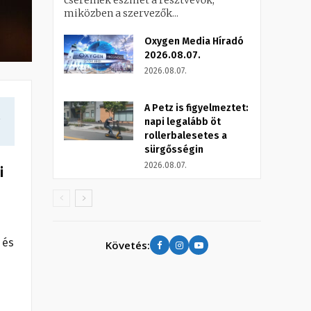
cserélnek eszmét a résztvevők,
miközben a szervezők...
Oxygen Media Híradó
2026.08.07.
2026.08.07.
A Petz is figyelmeztet:
a
napi legalább öt
rollerbalesetes a
sürgősségin
2026.08.07.
i
 és
Követés: