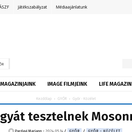
ÁSZF
Játékszabályzat
Médiaajánlatunk
ŐR
MAGAZINJAINK
IMAGE FILMJEINK
LIFE MAGAZIN
Kezdőlap
GYŐR
Győr - Közélet
ágyát tesztelnek Mos
Pardavi Mariann
-
2024.05.14.
GYŐR
GYŐR - KÖZÉLET