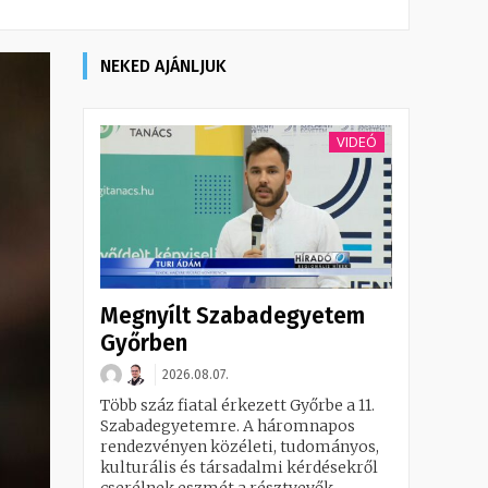
NEKED AJÁNLJUK
VIDEÓ
Megnyílt Szabadegyetem
Győrben
2026.08.07.
Több száz fiatal érkezett Győrbe a 11.
Szabadegyetemre. A háromnapos
rendezvényen közéleti, tudományos,
kulturális és társadalmi kérdésekről