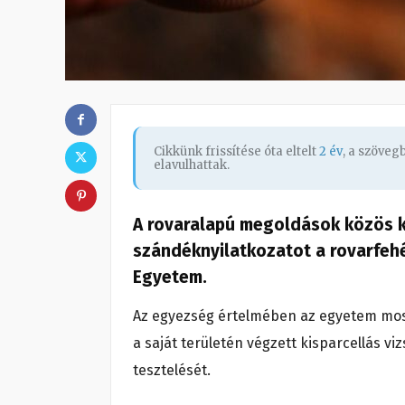
Cikkünk frissítése óta eltelt
2 év
, a szöve
elavulhattak.
A rovaralapú megoldások közös k
szándéknyilatkozatot a rovarfehé
Egyetem.
Az egyezség értelmében az egyetem moso
a saját területén végzett kisparcellás vi
tesztelését.