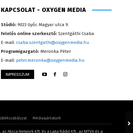
KAPCSOLAT - OXYGEN MEDIA
Stúdió:
9023 Győr, Magyar utca 9.
Felelős online szerkesztő:
Szentgáthi Csaba
E-mail:
csaba.szentgathi@oxygenmedia.hu
Programigazgató:
Meronka Péter
E-mail:
peter.meronka@oxygenmedia.hu
IMPRESSZUM
Attila – sales manager – 2015
Scharek Zsuzsa – m
Játékszabályzat
Médiaajánlatunk
 az Alisca Network Kft. és a Lajta Rádió Kft., az MTVA és a