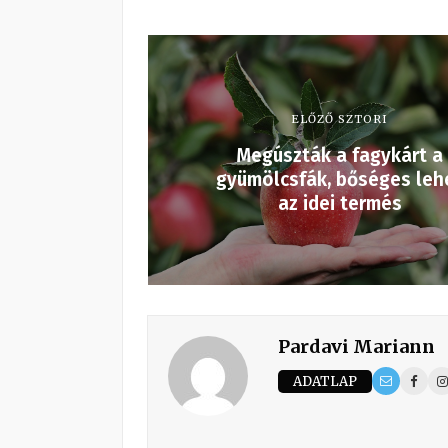
ELŐZŐ SZTORI
Megúszták a fagykárt a
gyümölcsfák, bőséges leh
az idei termés
Pardavi Mariann
ADATLAP