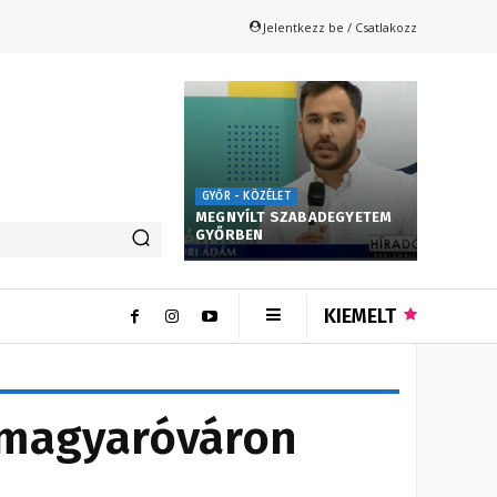
Jelentkezz be / Csatlakozz
GYŐR - KÖZÉLET
MEGNYÍLT SZABADEGYETEM
GYŐRBEN
KIEMELT
onmagyaróváron