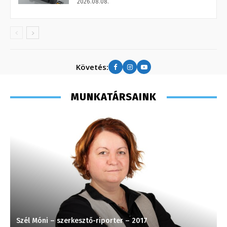
2026.08.08.
Követés:
MUNKATÁRSAINK
Szél Móni – szerkesztő-riporter – 2017
T