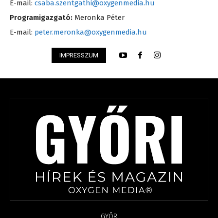
E-mail:
csaba.szentgathi@oxygenmedia.hu
Programigazgató:
Meronka Péter
E-mail:
peter.meronka@oxygenmedia.hu
IMPRESSZUM
GYŐR