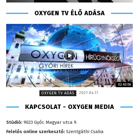
OXYGEN TV ÉLŐ ADÁSA
02:40:06
2021.04.17.
OXYGEN TV ADÁS
KAPCSOLAT - OXYGEN MEDIA
Stúdió:
9023 Győr, Magyar utca 9.
Felelős online szerkesztő:
Szentgáthi Csaba