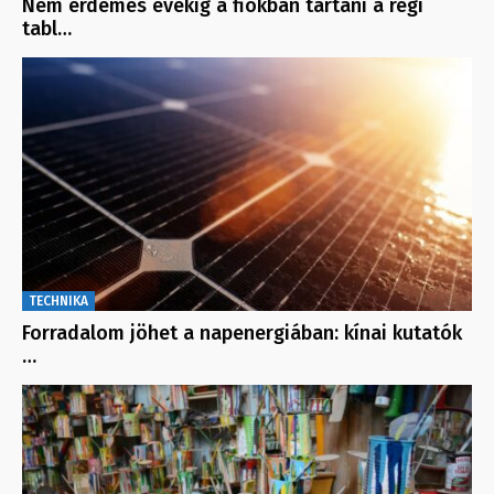
Nem érdemes évekig a fiókban tartani a régi
tabl…
TECHNIKA
Forradalom jöhet a napenergiában: kínai kutatók
…