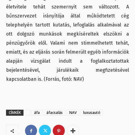
életvitele tehát szemernyit sem változott. A
bűnszervezet irányítója által működtetett cég
telephelyén tartott kutatás, lefoglalás alkalmával az
ott dolgozó munkások megkíséreltek elszökni a
pénzügyőrök elől. Valami nem stimmelhetett tehát,
emiatt, és az eljárás során felmerült egyéb információk
alapján vizsgálat indult a foglalkoztatottak
bejelentésével, járulékaik megfizetésével
kapcsolatban is. (Forrás, fotó: NAV)
CÍMKÉK
áfa
áfacsalás
NAV
luxusautó