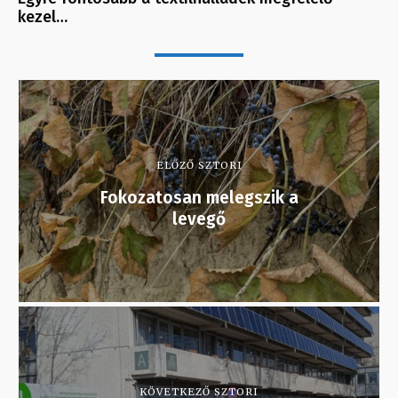
kezel…
ELŐZŐ SZTORI
Fokozatosan melegszik a
levegő
KÖVETKEZŐ SZTORI