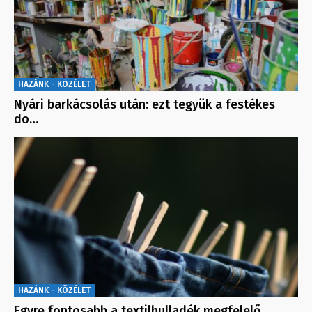
HAZÁNK - KÖZÉLET
Nyári barkácsolás után: ezt tegyük a festékes
do…
HAZÁNK - KÖZÉLET
Egyre fontosabb a textilhulladék megfelelő