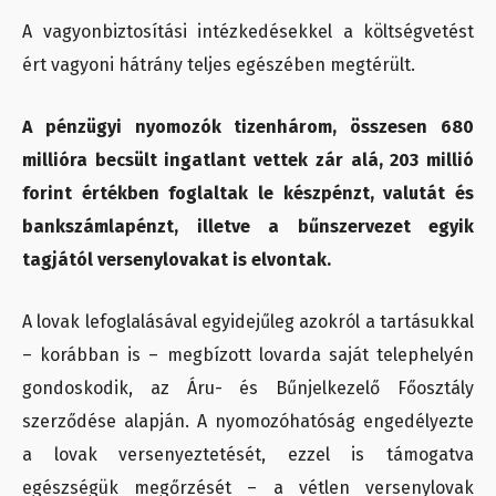
A vagyonbiztosítási intézkedésekkel a költségvetést
ért vagyoni hátrány teljes egészében megtérült.
A pénzügyi nyomozók tizenhárom, összesen 680
millióra becsült ingatlant vettek zár alá, 203 millió
forint értékben foglaltak le készpénzt, valutát és
bankszámlapénzt, illetve a bűnszervezet egyik
tagjától versenylovakat is elvontak.
A lovak lefoglalásával egyidejűleg azokról a tartásukkal
– korábban is – megbízott lovarda saját telephelyén
gondoskodik, az Áru- és Bűnjelkezelő Főosztály
szerződése alapján. A nyomozóhatóság engedélyezte
a lovak versenyeztetését, ezzel is támogatva
egészségük megőrzését – a vétlen versenylovak