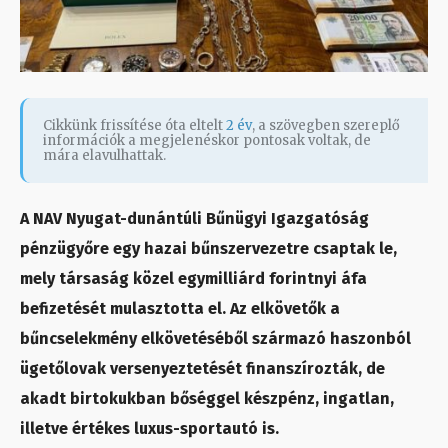
Cikkünk frissítése óta eltelt
2 év
, a szövegben szereplő
információk a megjelenéskor pontosak voltak, de
mára elavulhattak.
A NAV Nyugat-dunántúli Bűnügyi Igazgatóság
pénzügyőre egy hazai bűnszervezetre csaptak le,
mely társaság közel egymilliárd forintnyi áfa
befizetését mulasztotta el. Az elkövetők a
bűncselekmény elkövetéséből származó haszonból
ügetőlovak versenyeztetését finanszírozták, de
akadt birtokukban bőséggel készpénz, ingatlan,
illetve értékes luxus-sportautó is.