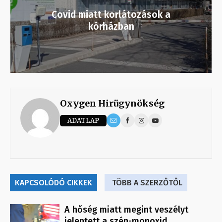
Covid miatt korlátozások a
kórházban
Oxygen Hirügynökség
ADATLAP
KAPCSOLÓDÓ CIKKEK
TÖBB A SZERZŐTŐL
A hőség miatt megint veszélyt
jelentett a szén-monoxid