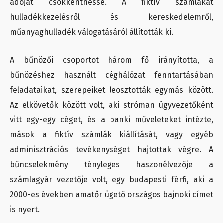
adóját csökkenthesse. A fiktív számlákat
hulladékkezelésről és kereskedelemről,
műanyaghulladék válogatásáról állították ki.
A bűnözői csoportot három fő irányította, a
bűnözéshez használt céghálózat fenntartásában
feladataikat, szerepeiket leosztották egymás között.
Az elkövetők között volt, aki stróman ügyvezetőként
vitt egy-egy céget, és a banki műveleteket intézte,
mások a fiktív számlák kiállítását, vagy egyéb
adminisztrációs tevékenységet hajtottak végre. A
bűncselekmény tényleges haszonélvezője a
számlagyár vezetője volt, egy budapesti férfi, aki a
2000-es években amatőr ügető országos bajnoki címet
is nyert.