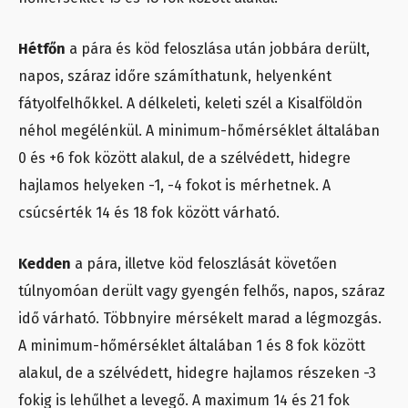
Hétfőn
a pára és köd feloszlása után jobbára derült,
napos, száraz időre számíthatunk, helyenként
fátyolfelhőkkel. A délkeleti, keleti szél a Kisalföldön
néhol megélénkül. A minimum-hőmérséklet általában
0 és +6 fok között alakul, de a szélvédett, hidegre
hajlamos helyeken -1, -4 fokot is mérhetnek. A
csúcsérték 14 és 18 fok között várható.
Kedden
a pára, illetve köd feloszlását követően
túlnyomóan derült vagy gyengén felhős, napos, száraz
idő várható. Többnyire mérsékelt marad a légmozgás.
A minimum-hőmérséklet általában 1 és 8 fok között
alakul, de a szélvédett, hidegre hajlamos részeken -3
fokig is lehűlhet a levegő. A maximum 14 és 21 fok