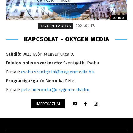
02:40:06
2021.04.17.
OXYGEN TV ADÁS
KAPCSOLAT - OXYGEN MEDIA
Stúdió:
9023 Győr, Magyar utca 9.
Felelős online szerkesztő:
Szentgáthi Csaba
E-mail:
csaba.szentgathi@oxygenmedia.hu
Programigazgató:
Meronka Péter
E-mail:
peter.meronka@oxygenmedia.hu
IMPRESSZUM