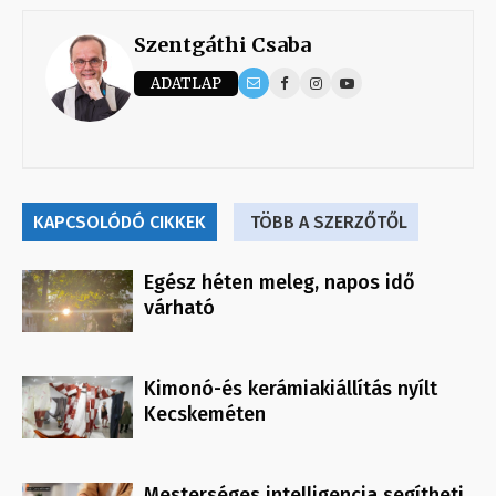
Szentgáthi Csaba
ADATLAP
KAPCSOLÓDÓ CIKKEK
TÖBB A SZERZŐTŐL
Egész héten meleg, napos idő
várható
Kimonó-és kerámiakiállítás nyílt
Kecskeméten
Mesterséges intelligencia segítheti