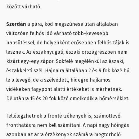
között várható.
Szerdán
a pára, köd megszűnése után általában
változóan felhős idő várható több-kevesebb
napsütéssel, de helyenként erősebben felhős tájak is
lesznek. Az északnyugati, északi országrészben nem
kizárt egy-egy zápor. Sokfelé megélénkül az északi,
északkeleti szél. Hajnalra általában 2 és 9 fok közé hűl
le a levegő, de a szélvédett, hidegre hajlamos
vidékeken fagypont alatti értékeket is mérhetnek.
Délutánra 15 és 20 fok közé emelkedik a hőmérséklet.
Fellélegzhetnek a frontérzékenyek is, számottevő
fronthatásra nem kell számítani. A napi nagy hőingás
azonban az arra érzékenyek számára megterhelő