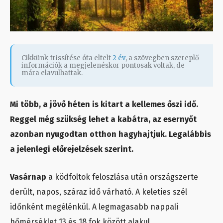
Cikkünk frissítése óta eltelt
2 év
, a szövegben szereplő
információk a megjelenéskor pontosak voltak, de
mára elavulhattak.
Mi több, a jövő héten is kitart a kellemes őszi idő.
Reggel még szükség lehet a kabátra, az esernyőt
azonban nyugodtan otthon hagyhajtjuk. Legalábbis
a jelenlegi előrejelzések szerint.
Vasárnap
a ködfoltok feloszlása után országszerte
derült, napos, száraz idő várható. A keleties szél
időnként megélénkül. A legmagasabb nappali
hőmérséklet 13 és 18 fok között alakul.