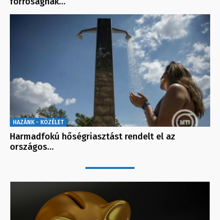
forróságnak…
HAZÁNK - KÖZÉLET
Harmadfokú hőségriasztást rendelt el az
országos…