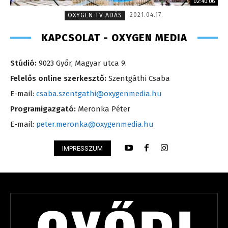
02:40:06
2021.04.17.
OXYGEN TV ADÁS
KAPCSOLAT - OXYGEN MEDIA
Stúdió:
9023 Győr, Magyar utca 9.
Felelős online szerkesztő:
Szentgáthi Csaba
E-mail:
csaba.szentgathi@oxygenmedia.hu
Programigazgató:
Meronka Péter
E-mail:
peter.meronka@oxygenmedia.hu
IMPRESSZUM