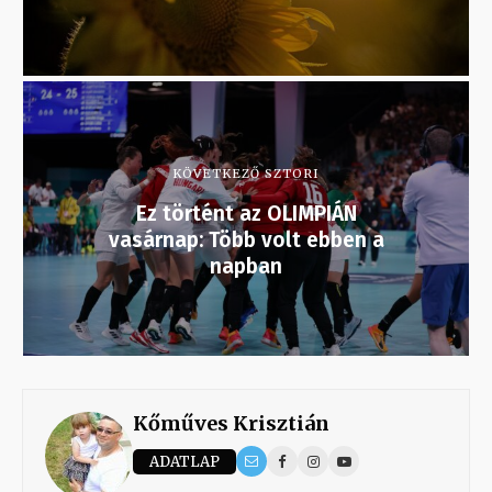
KÖVETKEZŐ SZTORI
Ez történt az OLIMPIÁN
vasárnap: Több volt ebben a
napban
Kőműves Krisztián
ADATLAP