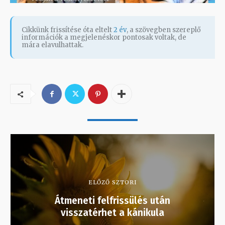
Cikkünk frissítése óta eltelt
2 év
, a szövegben szereplő
információk a megjelenéskor pontosak voltak, de
mára elavulhattak.
ELŐZŐ SZTORI
Átmeneti felfrissülés után
visszatérhet a kánikula