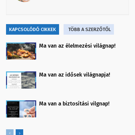
KAPCSOLÓDÓ CIKKEK
TÖBB A SZERZŐTŐL
Ma van az élelmezési világnap!
Ma van az idősek világnapja!
Ma van a biztosítási vilgnap!