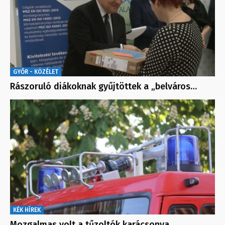
GYŐR - KÖZÉLET
Rászoruló diákoknak gyűjtöttek a „belváros…
KÉK HÍREK
Mozgalmas volt a tűzoltók karácsonya