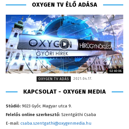
OXYGEN TV ÉLŐ ADÁSA
02:40:06
2021.04.17.
OXYGEN TV ADÁS
KAPCSOLAT - OXYGEN MEDIA
Stúdió:
9023 Győr, Magyar utca 9.
Felelős online szerkesztő:
Szentgáthi Csaba
E-mail:
csaba.szentgathi@oxygenmedia.hu