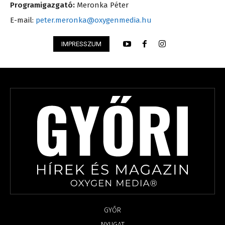
Programigazgató:
Meronka Péter
E-mail:
peter.meronka@oxygenmedia.hu
IMPRESSZUM
GYŐR
NYUGAT