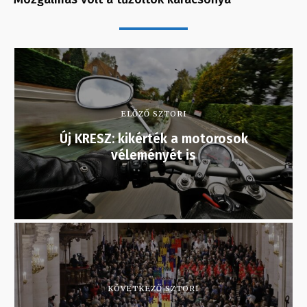
ELŐZŐ SZTORI
Új KRESZ: kikérték a motorosok
véleményét is
KÖVETKEZŐ SZTORI