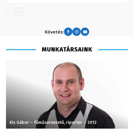
Követés:
MUNKATÁRSAINK
Kis Gábor – főműsorvezető, riporter – 2012
F