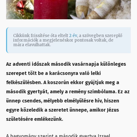
Cikkünk frissítése óta eltelt
2 év
, a szövegben szereplő
információk a megjelenéskor pontosak voltak, de
mára elavulhattak.
Az adventi időszak második vasárnapja különleges
szerepet tölt be a karácsonyra való lelki
felkészülésben. A koszorún ekkor gyújtjuk meg a
második gyertyát, amely a remény szimbóluma. Ez az
ünnep csendes, mélyebb elmélyülésre hív, hiszen
egyre közeledik a szeretet ünnepe, amikor Jézus
születésére emlékezünk.
A hagyomány szerint a második gyertya Izrael