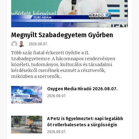
Megnyílt Szabadegyetem Győrben
2026.08.07.
Több száz fiatal érkezett Győrbe a 11.
Szabadegyetemre. A háromnapos rendezvényen
közéleti, tudományos, kulturális és társadalmi
kérdésekről cserélnek eszmét a résztvevők,
miközben a szervezők...
Oxygen Media Híradó 2026.08.07.
2026.08.07.
A Petz is figyelmeztet: napi legalább
öt rollerbalesetes a sürgősségin
2026.08.07.