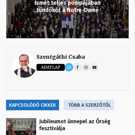
Ismét teljes pompájában
tündököl a Notre-Dame
Szentgáthi Csaba
ADATLAP
KAPCSOLÓDÓ CIKKEK
TÖBB A SZERZŐTŐL
Jubileumot ünnepel az Őrség
fesztiválja