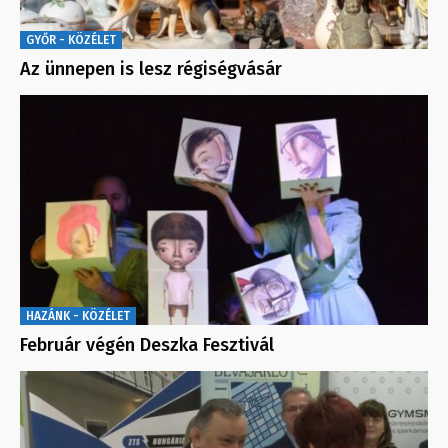
GYŐR - KÖZÉLET
Az ünnepen is lesz régiségvásár
HAZÁNK - KÖZÉLET
Február végén Deszka Fesztivál