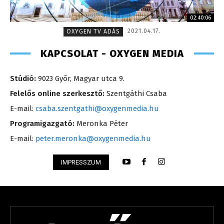
02:40:06
2021.04.17.
OXYGEN TV ADÁS
KAPCSOLAT - OXYGEN MEDIA
Stúdió:
9023 Győr, Magyar utca 9.
Felelős online szerkesztő:
Szentgáthi Csaba
E-mail:
csaba.szentgathi@oxygenmedia.hu
Programigazgató:
Meronka Péter
E-mail:
peter.meronka@oxygenmedia.hu
IMPRESSZUM