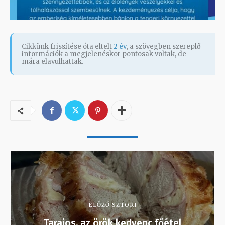
Cikkünk frissítése óta eltelt
2 év
, a szövegben szereplő
információk a megjelenéskor pontosak voltak, de
mára elavulhattak.
ELŐZŐ SZTORI
Tarajos, az örök kedvenc főétel